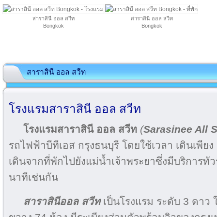
สาราสินี ออล สวีท
สาราสินี ออล สวีท
Bongkok
Bongkok
สาราสินี ออล สวีท
โรงแรมสาราสินี ออล สวีท
โรงแรมสาราสินี ออล สวีท
(
Sarasinee All 
รถไฟฟ้าบีทีเอส กรุงธนบุรี โดยใช้เวลา เดินเพีย
เดินจากที่พักไปยังแม่น้ำเจ้าพระยาซึ่งมีบริการทัว
นาทีเช่นกัน
สาราสินีออล สวีท
เป็นโรงแรม
ระดับ 3 ดาว ใ