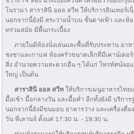
ขวาง 74 ห้อง มีระเบียงส่วนตัวพร้อมวิวของก
โนรามา สาราสินี ออล สวีท ให้บริการอินเทอร์เน็ต
นอกจากนี้ยังมี สระว่ายน้ำบน ชั้นดาดฟ้า และห้
ทร่วมสมัย มีพื้นกระเบื้อง
ภายในมีห้องนั่งเล่นและพื้นที่รับประทาน อา
ชงชาและกาแฟ ห้องครัวขนาดเล็กที่มีเคาน์เตอร์บ
สิ่ง อำนวยความสะดวกอื่น ๆ ได้แก่ โทรทัศน์จอแบ
ใหญ่ เป็นต้น
สาราสินี ออล สวีท
ให้บริการเมนูอาหารไทย
มื้อเช้า มื้อกลางวัน และมื้อค่ำ อีกทั้งยังมี บริการ
นอกจากนี้ยังมีขนมอบ อาหารว่าง และเครื่องดื่มต
วัน ที่เลานจ์ ตั้งแต่ 17:30 น. - 19:30 น.
ท่านยังสามารถใช้บริการศูนย์บริการธุรกิจ ห