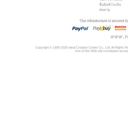
ยืนยันชำระเงิน
ต่ออายุ
"Our infrastructure is secured 
Copyright © 1995-2026 Ideal Creation Center Co., Ltd. All Rights 
Use of this Web site constitutes accep