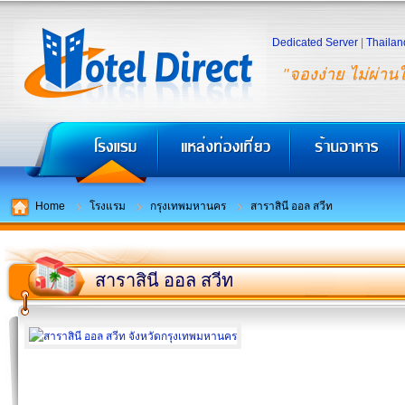
Dedicated Server
|
Thailan
"จองง่าย ไม่ผ่าน
Home
โรงแรม
กรุงเทพมหานคร
สาราสินี ออล สวีท
สาราสินี ออล สวีท