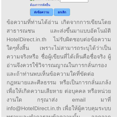
ต้องการรหัสอื่น
ส่งข้อความ
ยกเลิก
ข้อความที่ท่านได้อ่าน เกิดจากการเขียนโดย
สาธารณชน และส่งขึ้นมาแบบอัตโนมัติ
HotelDirect.in.th ไม่รับผิดชอบต่อข้อความ
ใดๆทั้งสิ้น เพราะไม่สามารถระบุได้ว่าเป็น
ความจริงหรือ ชื่อผู้เขียนที่ได้เห็นคือชื่อจริง ผู้
อ่านจึงควรใช้วิจารณญาณในการกลั่นกรอง
และถ้าท่านพบเห็นข้อความใดที่ขัดต่อ
กฎหมายและศีลธรรม หรือเป็นการกลั่นแกล้ง
เพื่อให้เกิดความเสียหาย ต่อบุคคล หรือหน่วย
งานใด กรุณาส่ง email มาที่
info@HotelDirect.in.th เพื่อให้ผู้ควบคุมระบบ
ทราบและทำการลบข้อความนั้น ออกจาก