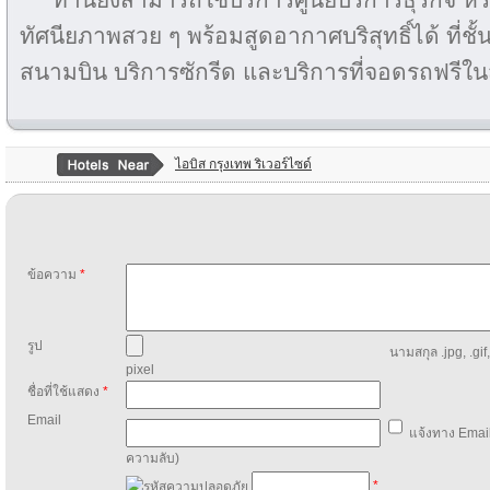
ทัศนียภาพสวย ๆ พร้อมสูดอากาศบริสุทธิ์ได้ ที่ชั
สนามบิน บริการซักรีด และบริการที่จอดรถฟรีใน
ไอบิส กรุงเทพ ริเวอร์ไซด์
ข้อความ
*
รูป
นามสกุล .jpg, .gif
pixel
ชื่อที่ใช้แสดง
*
Email
แจ้งทาง Email
ความลับ)
*