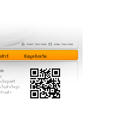
ทัวร์
ข้อมูลจังหวัด
.th
ูป
เร็จรูปฟรี
เว็บสำเร็จรูป
งร้านค้า