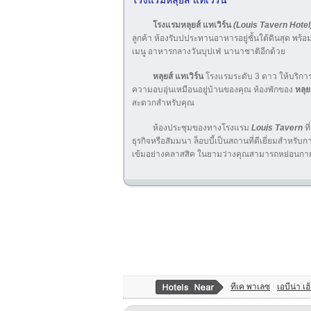
โรงแรมหลุยส์ แทเวิร์น
โรงแรมหลุยส์ แทเวิร์น
(Louis Tavern Hotel
ลูกค้า ห้องรับปประทานอาหารอยู่ชั้นใต้ดินสุด พร้อ
เมนู อาหารกลางวันบุปเฟ่ นานาชาติอีกด้วย
หลุยส์ แทเวิร์น
โรงแรมระดับ 3 ดาว ให้บริกา
ความอบอุ่นเหมือนอยู่บ้านของคุณ ห้องพักของ
หลุย
สะดวกสำหรับคุณ
ห้องประชุมของทางโรงแรม
Louis Tavern
ที
ธุรกิจหรือสัมมนา ล็อบบี้เป็นสถานที่ดีเยี่ยมสำหรั
เข้มอย่างคลาสสิค ในยามว่างคุณสามารถหย่อนกายลง
ทีเค พาเลซ
เอบีน่า เฮ้