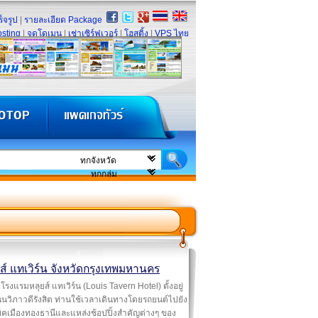
็จรูป
|
รายละเอียด Package
sting
|
จดโดเมน
|
เช่าเซิร์ฟเวอร์
|
โฮสติ้ง
|
VPS ไทย
ส์ แทเวิร์น จังหวัดกรุงเทพมหานคร
โรงแรมหลุยส์ แทเวิร์น (Louis Tavern Hotel) ตั้งอยู่
วิภาวดีรังสิต ท่านใช้เวลาเดินทางโดยรถยนต์ไปยัง
็คเมืองทองธานีและแหล่งช้อปปิ้งสำคัญต่างๆ ของ