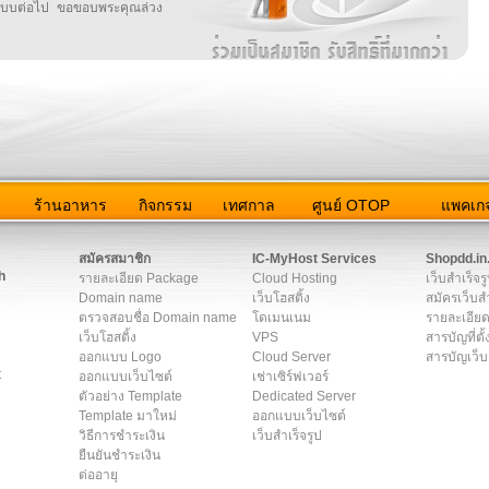
บบต่อไป ขอขอบพระคุณล่วง
ว
ร้านอาหาร
กิจกรรม
เทศกาล
ศูนย์ OTOP
แพคเกจ
ต่อเรา
|
แผนผัง
|
ข่าวสาร
|
User Agreement
|
Privacy Policy
|
โฆษณา
สมัครสมาชิก
IC-MyHost Services
Shopdd.in
h
รายละเอียด Package
Cloud Hosting
เว็บสำเร็จร
Domain name
เว็บโฮสติ้ง
สมัครเว็บสำ
ตรวจสอบชื่อ Domain name
โดเมนเนม
รายละเอียด
เว็บโฮสติ้ง
VPS
สารบัญที่ตั้
ออกแบบ Logo
Cloud Server
สารบัญเว็บ
t
ออกแบบเว็บไซต์
เช่าเซิร์ฟเวอร์
ตัวอย่าง Template
Dedicated Server
Template มาใหม่
ออกแบบเว็บไซต์
วิธีการชำระเงิน
เว็บสำเร็จรูป
ยืนยันชำระเงิน
ต่ออายุ