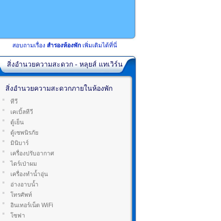
สอบถามเรื่อง
สำรองห้องพัก
เพิ่มเติมได้ที่นี่
สิ่งอำนวยความสะดวก - หลุยส์ แทเวิร์น
สิ่งอำนวยความสะดวกภายในห้องพัก
ทีวี
เคเบิ้ลทีวี
ตู้เย็น
ตู้เซพนิรภัย
มินิบาร์
เครื่องปรับอากาศ
ไดร์เป่าผม
เครื่องทำน้ำอุ่น
อ่างอาบน้ำ
โทรศัพท์
อินเทอร์เน็ต WiFi
โซฟา