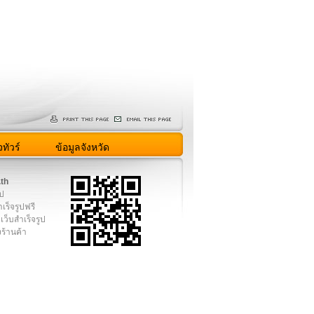
ทัวร์
ข้อมูลจังหวัด
.th
ูป
เร็จรูปฟรี
เว็บสำเร็จรูป
งร้านค้า