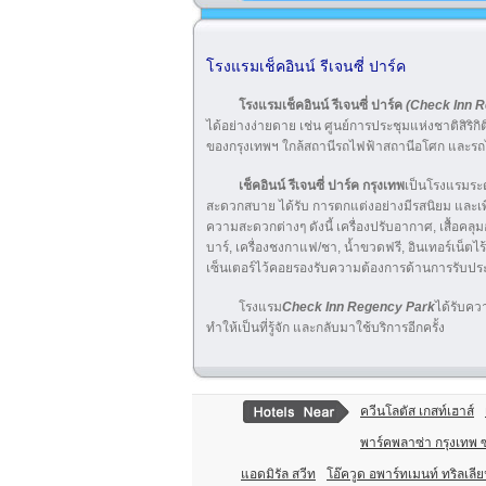
โรงแรมเช็คอินน์ รีเจนซี่ ปาร์ค
โรงแรมเช็คอินน์ รีเจนซี่ ปาร์ค
(Check Inn R
ได้อย่างง่ายดาย เช่น ศูนย์การประชุมแห่งชาติสิริกิต
ของกรุงเทพฯ ใกล้สถานีรถไฟฟ้าสถานีอโศก และรถไฟ
เช็คอินน์ รีเจนซี่ ปาร์ค กรุงเทพ
เป็นโรงแรมระดั
สะดวกสบาย ได้รับ การตกแต่งอย่างมีรสนิยม และ
ความสะดวกต่างๆ ดังนี้ เครื่องปรับอากาศ, เสื้อคลุมอา
บาร์, เครื่องชงกาแฟ/ชา, น้ำขวดฟรี, อินเทอร์เน็ตไร
เซ็นเตอร์ไว้คอยรองรับความต้องการด้านการรับป
โรงแรม
Check Inn Regency Park
ได้รับคว
ทำให้เป็นที่รู้จัก และกลับมาใช้บริการอีกครั้ง
ควีนโลตัส เกสท์เฮาส์
พาร์คพลาซ่า กรุงเทพ
แอดมิรัล สวีท
โอ๊ควูด อพาร์ทเมนท์ ทริลเลีย