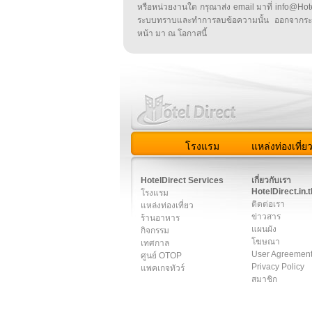
หรือหน่วยงานใด กรุณาส่ง email มาที่ info@HotelD
ระบบทราบและทำการลบข้อความนั้น ออกจากระ
หน้า มา ณ โอกาสนี้
โรงแรม
แหล่งท่องเที่ย
สมาชิก
|
เกี่ยวกับเรา
|
ติด
HotelDirect Services
เกี่ยวกับเรา
HotelDirect.in.t
โรงแรม
ติดต่อเรา
แหล่งท่องเที่ยว
ข่าวสาร
ร้านอาหาร
แผนผัง
กิจกรรม
โฆษณา
เทศกาล
User Agreemen
ศูนย์ OTOP
Privacy Policy
แพคเกจทัวร์
สมาชิก