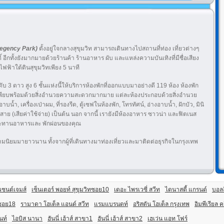
egency Park)
ตั้งอยู่ใจกลางสุขุมวิท สามารถเดินทางไปสถานที่ท่อง เที่ยวต่างๆ
ิ์ อีกทั้งยังมากมายด้วยร้านค้า ร้านอาหาร ผับ และแหล่งความบันเทิงที่มีชื่อเสียง
ฟ้าใต้ดินสุขุมวิทเพียง 5 นาที
บ 3 ดาว สูง 6 ชั้นแห่งนี้ให้บริการห้องพักที่ออกแบบมาอย่างดี 119 ห้อง ห้องพัก
เพียบพร้อมด้วยสิ่งอำนวยความสะดวกมากมาย แต่ละห้องประกอบด้วยสิ่งอำนวย
บน้ำ, เครื่องเป่าผม, ที่รองรีด, ตู้เซฟในห้องพัก, โทรทัศน์, อ่างอาบน้ำ, ฝักบัว, มินิ
้สาย (เสียค่าใช้จ่าย) เป็นต้น นอก จากนี้ เรายังมีห้องอาหาร ซาวน่า และฟิตเนส
ระทานอาหารและ พักผ่อนของคุณ
ามนิยมมายาวนาน ทั้งจากผู้ที่เดินทางมาท่องเที่ยวและมาติดต่อธุรกิจในกรุงเทพ
เซนต์เจมส์
เซ็นเตอร์ พอยท์ สุขุมวิทซอย10
เดอะ ไพรเวซี่ สวีท
ไดนาสตี้ แกรนด์
บอลลี
 ซอย18
รามาดา โฮเต็ล แอนด์ สวีท
แรมแบรนดท์
อริสตัน โฮเต็ล กรุงเทพ
อิมพีเรียล 
นท์
ไอบิส นานา
ฮันนี่ เฮ้าส์ สาขา1
ฮันนี่ เฮ้าส์ สาขา2
เฮเว่น แอท โฟร์