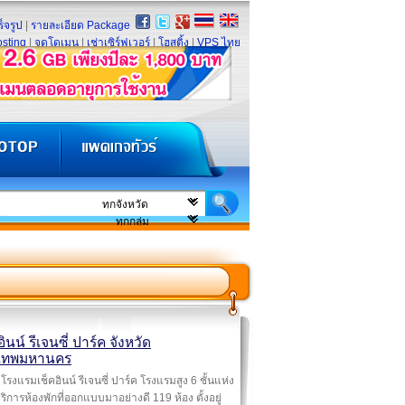
็จรูป
|
รายละเอียด Package
sting
|
จดโดเมน
|
เช่าเซิร์ฟเวอร์
|
โฮสติ้ง
|
VPS ไทย
อินน์ รีเจนซี่ ปาร์ค จังหวัด
งเทพมหานคร
โรงแรมเช็คอินน์ รีเจนซี่ ปาร์ค โรงแรมสูง 6 ชั้นแห่ง
้บริการห้องพักที่ออกแบบมาอย่างดี 119 ห้อง ตั้งอยู่