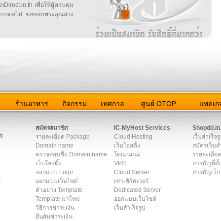
irect.in.th เพื่อให้ผู้ควบคุม
บบต่อไป ขอขอบพระคุณล่วง
ว
ร้านอาหาร
กิจกรรม
เทศกาล
ศูนย์ OTOP
แพคเกจ
ต่อเรา
|
แผนผัง
|
ข่าวสาร
|
User Agreement
|
Privacy Policy
|
โฆษณา
สมัครสมาชิก
IC-MyHost Services
Shopdd.in
h
รายละเอียด Package
Cloud Hosting
เว็บสำเร็จร
Domain name
เว็บโฮสติ้ง
สมัครเว็บสำ
ตรวจสอบชื่อ Domain name
โดเมนเนม
รายละเอียด
เว็บโฮสติ้ง
VPS
สารบัญที่ตั้
ออกแบบ Logo
Cloud Server
สารบัญเว็บ
t
ออกแบบเว็บไซต์
เช่าเซิร์ฟเวอร์
ตัวอย่าง Template
Dedicated Server
Template มาใหม่
ออกแบบเว็บไซต์
วิธีการชำระเงิน
เว็บสำเร็จรูป
ยืนยันชำระเงิน