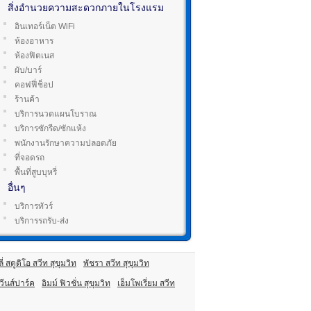
สิ่งอำนวยความสะดวกภายในโรงแรม
อินเทอร์เน็ต WiFi
ห้องอาหาร
ห้องฟิตเนส
ผับ/บาร์
คอฟฟี่ช็อป
ร้านค้า
บริการนวดแผนโบราณ
บริการซักรีด/ซักแห้ง
พนักงานรักษาความปลอดภัย
ที่จอดรถ
พื้นที่สูบบุหรี่
อื่นๆ
บริการทัวร์
บริการรถรับ-ส่ง
่ สตูดิโอ สวีท สุขุมวิท
พัชรา สวีท สุขุมวิท
ควีนส์ปาร์ค
อิมม์ ฟิวชั่น สุขุมวิท
เอ็มโพเรี่ยม สวีท