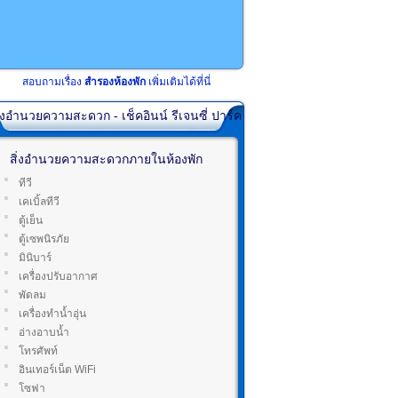
สอบถามเรื่อง
สำรองห้องพัก
เพิ่มเติมได้ที่นี่
ิ่งอำนวยความสะดวก - เช็คอินน์ รีเจนซี่ ปาร์ค
สิ่งอำนวยความสะดวกภายในห้องพัก
ทีวี
เคเบิ้ลทีวี
ตู้เย็น
ตู้เซพนิรภัย
มินิบาร์
เครื่องปรับอากาศ
พัดลม
เครื่องทำน้ำอุ่น
อ่างอาบน้ำ
โทรศัพท์
อินเทอร์เน็ต WiFi
โซฟา