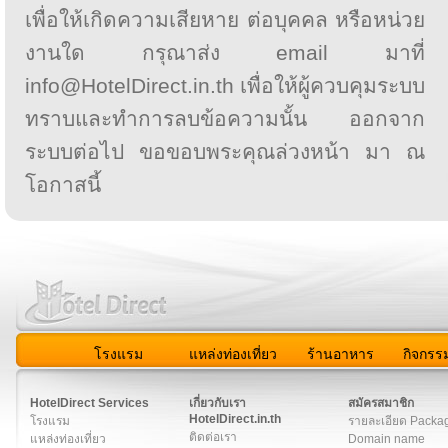
เพื่อให้เกิดความเสียหาย ต่อบุคคล หรือหน่วย
งานใด กรุณาส่ง email มาที่
info@HotelDirect.in.th เพื่อให้ผู้ควบคุมระบบ
ทราบและทำการลบข้อความนั้น ออกจาก
ระบบต่อไป ขอขอบพระคุณล่วงหน้า มา ณ
โอกาสนี้
โรงแรม
แหล่งท่องเที่ยว
ร้านอาหาร
กิจกรร
สมาชิก
|
เกี่ยวกับเรา
|
ติดต่อเรา
|
แผนผัง
|
ข่าวสาร
|
User A
HotelDirect Services
เกี่ยวกับเรา
สมัครสมาชิก
HotelDirect.in.th
โรงแรม
รายละเอียด Packa
ติดต่อเรา
แหล่งท่องเที่ยว
Domain name