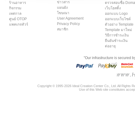
ข่าวสาร
ร้านอาหาร
ตรวจสอบชื่อ Dom
แผนผัง
กิจกรรม
เว็บโฮสติ้ง
โฆษณา
เทศกาล
ออกแบบ Logo
User Agreement
ศูนย์ OTOP
ออกแบบเว็บไซต์
Privacy Policy
แพคเกจทัวร์
ตัวอย่าง Template
สมาชิก
Template มาใหม่
วิธีการชำระเงิน
ยืนยันชำระเงิน
ต่ออายุ
"Our infrastructure is secured 
Copyright © 1995-2026 Ideal Creation Center Co., Ltd. All Rights 
Use of this Web site constitutes accep