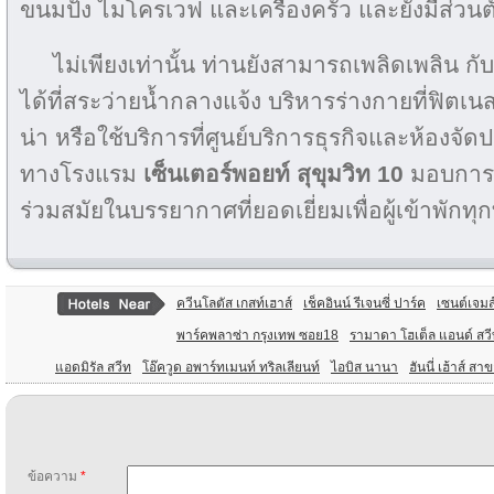
ขนมปัง ไมโครเวฟ และเครื่องครัว และยังมีส่วนต
ไม่เพียงเท่านั้น ท่านยังสามารถเพลิดเพลิน 
ได้ที่สระว่ายน้ำกลางแจ้ง บริหารร่างกายที่ฟิตเนสเ
น่า หรือใช้บริการที่ศูนย์บริการธุรกิจและห้องจ
ทางโรงแรม
เซ็นเตอร์พอยท์ สุขุมวิท 10
มอบการ ต
ร่วมสมัยในบรรยากาศที่ยอดเยี่ยมเพื่อผู้เข้าพักทุ
ควีนโลตัส เกสท์เฮาส์
เช็คอินน์ รีเจนซี่ ปาร์ค
เซนต์เจมส
พาร์คพลาซ่า กรุงเทพ ซอย18
รามาดา โฮเต็ล แอนด์ สว
แอดมิรัล สวีท
โอ๊ควูด อพาร์ทเมนท์ ทริลเลียนท์
ไอบิส นานา
ฮันนี่ เฮ้าส์ สา
ข้อความ
*