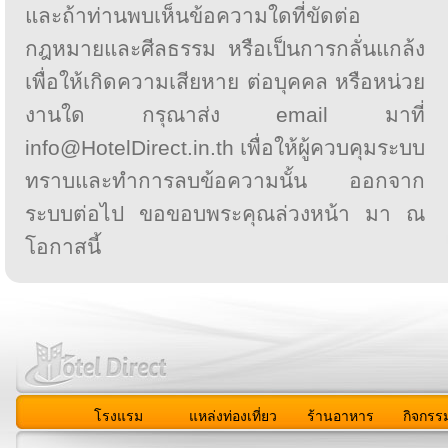
และถ้าท่านพบเห็นข้อความใดที่ขัดต่อ
กฎหมายและศีลธรรม หรือเป็นการกลั่นแกล้ง
เพื่อให้เกิดความเสียหาย ต่อบุคคล หรือหน่วย
งานใด กรุณาส่ง email มาที่
info@HotelDirect.in.th เพื่อให้ผู้ควบคุมระบบ
ทราบและทำการลบข้อความนั้น ออกจาก
ระบบต่อไป ขอขอบพระคุณล่วงหน้า มา ณ
โอกาสนี้
โรงแรม
แหล่งท่องเที่ยว
ร้านอาหาร
กิจกรร
สมาชิก
|
เกี่ยวกับเรา
|
ติดต่อเรา
|
แผนผัง
|
ข่าวสาร
|
User A