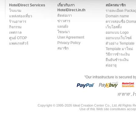
HotelDirect Services
เกี่ยวกับเรา
สมัครสมาชิก
HotelDirect.in.th
โรงแรม
รายละเอียด Packa
ติดต่อเรา
แหล่งท่องเที่ยว
Domain name
ข่าวสาร
ร้านอาหาร
ตรวจสอบชื่อ Dom
แผนผัง
กิจกรรม
เว็บโฮสติ้ง
โฆษณา
เทศกาล
ออกแบบ Logo
User Agreement
ศูนย์ OTOP
ออกแบบเว็บไซต์
Privacy Policy
แพคเกจทัวร์
ตัวอย่าง Template
สมาชิก
Template มาใหม่
วิธีการชำระเงิน
ยืนยันชำระเงิน
ต่ออายุ
"Our infrastructure is secured 
Copyright © 1995-2026 Ideal Creation Center Co., Ltd. All Rights 
Use of this Web site constitutes accep