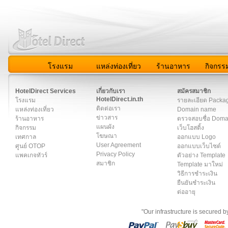
โรงแรม
แหล่งท่องเที่ยว
ร้านอาหาร
กิจกรร
สมาชิก
|
เกี่ยวกับเรา
|
ติดต่อเรา
|
แผนผัง
|
ข่าวสาร
|
User A
HotelDirect Services
เกี่ยวกับเรา
สมัครสมาชิก
HotelDirect.in.th
โรงแรม
รายละเอียด Packa
ติดต่อเรา
แหล่งท่องเที่ยว
Domain name
ข่าวสาร
ร้านอาหาร
ตรวจสอบชื่อ Dom
แผนผัง
กิจกรรม
เว็บโฮสติ้ง
โฆษณา
เทศกาล
ออกแบบ Logo
User Agreement
ศูนย์ OTOP
ออกแบบเว็บไซต์
Privacy Policy
แพคเกจทัวร์
ตัวอย่าง Template
สมาชิก
Template มาใหม่
วิธีการชำระเงิน
ยืนยันชำระเงิน
ต่ออายุ
"Our infrastructure is secured 