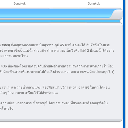
Bongkok
Bongkok
 Hotel)
ตั้งอยู่ห่างจากสนามบินสุวรรณภูมิ 45 นาที คุณจะได้ สัมผัสกับโรงแรม
้าพระยาซึ่งเป็นแม่น้ำสายหลัก สามารถ มองเห็นวิวทิวทัศน์ 2 ฝั่งแม่น้ำได้อย่าง
่าจะสวยงามขนาดไหน
ทั้ง 436 ห้องของโรงแรมครบครันด้วยสิ่งอำนวยความสะดวกมาตรฐานภายในห้อง
พักห้องพักแต่ละห้องประกอบไปด้วยสิ่งอำนวยความสะดวกเช่น ห้องปลอดบุหรี่, ตู้
ีซาวน่า, สระว่ายน้ำกลางแจ้ง, ห้องฟิตเนส, บริการนวด, จาคุซซี ให้คุณได้ผ่อน
รอื่นๆ อีกมากมาย เตรียมไว้ให้สำหรับคุณ
ด้รับความนิยมมายาวนาน ทั้งจากผู้ที่เดินทางมาท่องเที่ยวและมาติดต่อธุรกิจใน
ครั้งต่อไป