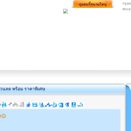
กรุงธ
พระอา
่วนลด พร้อม ราคาพิเศษ