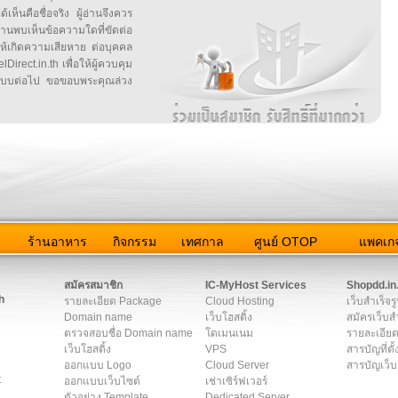
้เห็นคือชื่อจริง ผู้อ่านจึงควร
บเห็นข้อความใดที่ขัดต่อ
ให้เกิดความเสียหาย ต่อบุคคล
irect.in.th เพื่อให้ผู้ควบคุม
บบต่อไป ขอขอบพระคุณล่วง
ว
ร้านอาหาร
กิจกรรม
เทศกาล
ศูนย์ OTOP
แพคเกจ
ต่อเรา
|
แผนผัง
|
ข่าวสาร
|
User Agreement
|
Privacy Policy
|
โฆษณา
สมัครสมาชิก
IC-MyHost Services
Shopdd.in
h
รายละเอียด Package
Cloud Hosting
เว็บสำเร็จร
Domain name
เว็บโฮสติ้ง
สมัครเว็บสำ
ตรวจสอบชื่อ Domain name
โดเมนเนม
รายละเอียด
เว็บโฮสติ้ง
VPS
สารบัญที่ตั้
ออกแบบ Logo
Cloud Server
สารบัญเว็บ
t
ออกแบบเว็บไซต์
เช่าเซิร์ฟเวอร์
ตัวอย่าง Template
Dedicated Server