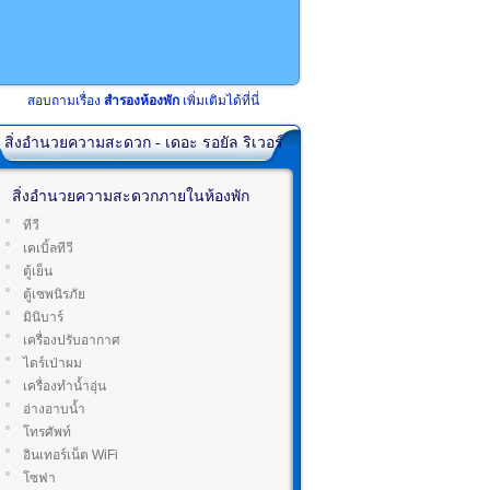
สอบถามเรื่อง
สำรองห้องพัก
เพิ่มเติมได้ที่นี่
สิ่งอำนวยความสะดวก - เดอะ รอยัล ริเวอร์
สิ่งอำนวยความสะดวกภายในห้องพัก
ทีวี
เคเบิ้ลทีวี
ตู้เย็น
ตู้เซพนิรภัย
มินิบาร์
เครื่องปรับอากาศ
ไดร์เป่าผม
เครื่องทำน้ำอุ่น
อ่างอาบน้ำ
โทรศัพท์
อินเทอร์เน็ต WiFi
โซฟา