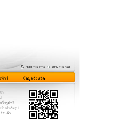
ทัวร์
ข้อมูลจังหวัด
.th
ูป
เร็จรูปฟรี
เว็บสำเร็จรูป
งร้านค้า