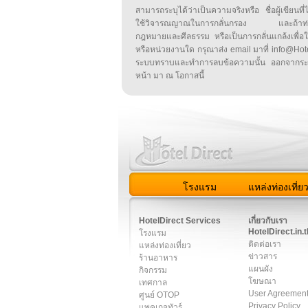
สามารถระบุได้ว่าเป็นความจริงหรือ ชื่อผู้เขียนที่ได
ใช้วิจารณญาณในการกลั่นกรอง และถ้าท่านพ
กฎหมายและศีลธรรม หรือเป็นการกลั่นแกล้งเพื่อ
หรือหน่วยงานใด กรุณาส่ง email มาที่ info@HotelD
ระบบทราบและทำการลบข้อความนั้น ออกจากระ
หน้า มา ณ โอกาสนี้
โรงแรม
แหล่งท่องเที่ย
สมาชิก
|
เกี่ยวกับเรา
|
ติด
HotelDirect Services
เกี่ยวกับเรา
HotelDirect.in.t
โรงแรม
ติดต่อเรา
แหล่งท่องเที่ยว
ข่าวสาร
ร้านอาหาร
แผนผัง
กิจกรรม
โฆษณา
เทศกาล
User Agreemen
ศูนย์ OTOP
Privacy Policy
แพคเกจทัวร์