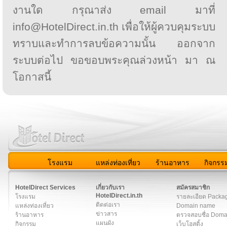
งานใด กรุณาส่ง email มาที่
info@HotelDirect.in.th เพื่อให้ผู้ควบคุมระบบ
ทราบและทำการลบข้อความนั้น ออกจาก
ระบบต่อไป ขอขอบพระคุณล่วงหน้า มา ณ
โอกาสนี้
โรงแรม
แหล่งท่องเที่ยว
ร้านอาหาร
กิจกรร
สมาชิก
|
เกี่ยวกับเรา
|
ติดต่อเรา
|
แผนผัง
|
ข่าวสาร
|
User A
HotelDirect Services
เกี่ยวกับเรา
สมัครสมาชิก
HotelDirect.in.th
โรงแรม
รายละเอียด Packa
ติดต่อเรา
แหล่งท่องเที่ยว
Domain name
ข่าวสาร
ร้านอาหาร
ตรวจสอบชื่อ Dom
แผนผัง
กิจกรรม
เว็บโฮสติ้ง