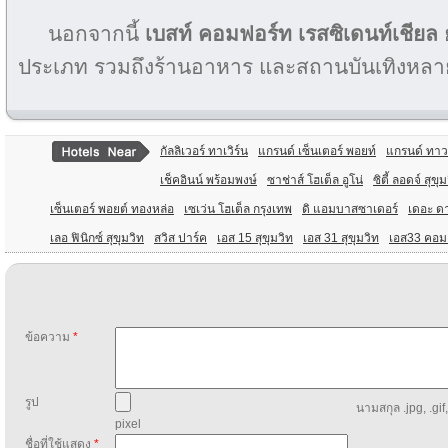
นอกจากนี้
เบสท์ คอมฟอร์ท เรสซิเดนท์เชียล
ย
ประเภท รวมถึงร้านอาหาร และสถานบันเทิงหลา
กัลลิเวอร์ ทาเวิร์น
แกรนด์ เซ็นเตอร์ พอยท์
แกรนด์ ทาวเ
เช็คอินน์ พร้อมพงษ์
ซาช่าส์ โฮเต็ล อูโน่
ซิตี้ ลอดจ์ สุข
เซ็นเตอร์ พอยต์ ทองหล่อ
เซเว่น โฮเต็ล กรุงเทพ
ดิ แอมบาสซาเดอร์
เดอะ ด
เลอ ฟินิกซ์ สุขุมวิท
สวิส ปาร์ค
เอส 15 สุขุมวิท
เอส 31 สุขุมวิท
เอส33 คอมแ
ข้อความ
*
รูป
นามสกุล .jpg, .gif
pixel
ชื่อที่ใช้แสดง
*