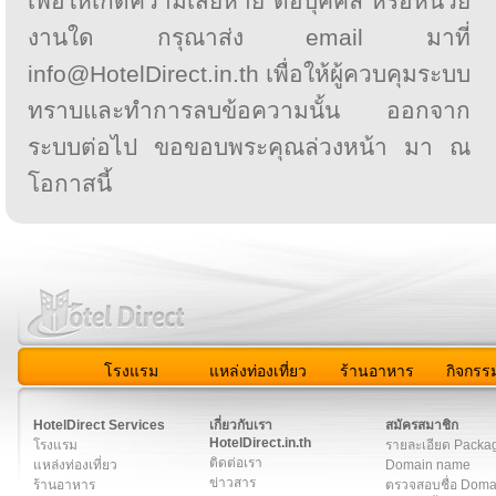
เพื่อให้เกิดความเสียหาย ต่อบุคคล หรือหน่วย
งานใด กรุณาส่ง email มาที่
info@HotelDirect.in.th เพื่อให้ผู้ควบคุมระบบ
ทราบและทำการลบข้อความนั้น ออกจาก
ระบบต่อไป ขอขอบพระคุณล่วงหน้า มา ณ
โอกาสนี้
โรงแรม
แหล่งท่องเที่ยว
ร้านอาหาร
กิจกรร
สมาชิก
|
เกี่ยวกับเรา
|
ติดต่อเรา
|
แผนผัง
|
ข่าวสาร
|
User A
HotelDirect Services
เกี่ยวกับเรา
สมัครสมาชิก
HotelDirect.in.th
โรงแรม
รายละเอียด Packa
ติดต่อเรา
แหล่งท่องเที่ยว
Domain name
ข่าวสาร
ร้านอาหาร
ตรวจสอบชื่อ Dom