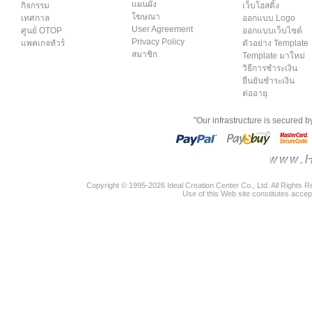
แผนผัง
กิจกรรม
เว็บโฮสติ้ง
โฆษณา
เทศกาล
ออกแบบ Logo
User Agreement
ศูนย์ OTOP
ออกแบบเว็บไซต์
Privacy Policy
แพคเกจทัวร์
ตัวอย่าง Template
สมาชิก
Template มาใหม่
วิธีการชำระเงิน
ยืนยันชำระเงิน
ต่ออายุ
"Our infrastructure is secured 
Copyright © 1995-2026 Ideal Creation Center Co., Ltd. All Rights 
Use of this Web site constitutes accep