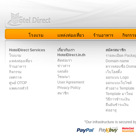
โรงแรม
แหล่งท่องเที่ยว
ร้านอาหาร
กิจกรร
สมาชิก
|
เกี่ยวกับเรา
|
ติดต่อเรา
|
แผนผัง
|
ข่าวสาร
|
User A
HotelDirect Services
เกี่ยวกับเรา
สมัครสมาชิก
HotelDirect.in.th
โรงแรม
รายละเอียด Packa
ติดต่อเรา
แหล่งท่องเที่ยว
Domain name
ข่าวสาร
ร้านอาหาร
ตรวจสอบชื่อ Dom
แผนผัง
กิจกรรม
เว็บโฮสติ้ง
โฆษณา
เทศกาล
ออกแบบ Logo
User Agreement
ศูนย์ OTOP
ออกแบบเว็บไซต์
Privacy Policy
แพคเกจทัวร์
ตัวอย่าง Template
สมาชิก
Template มาใหม่
วิธีการชำระเงิน
ยืนยันชำระเงิน
ต่ออายุ
"Our infrastructure is secured 