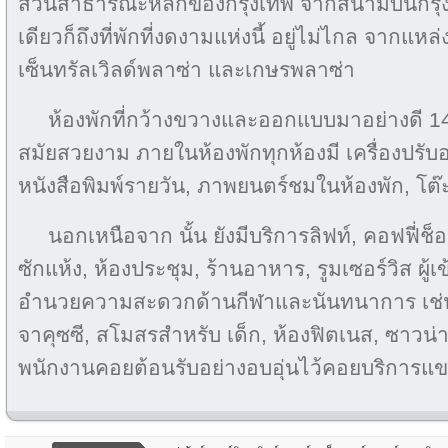
สวนสาธารณะหลักของกรุงเทพ จากสนามบินกรุงเ
เดียวก็ถึงที่พักที่งดงามแห่งนี้ อยู่ไม่ไกล จากแหล
เซ็นทรัลเวิลด์พลาซ่า และเกษรพลาซ่า
ห้องพักที่กว้างขวางและออกแบบมาอย่างดี 14
สมัยสวยงาม ภายในห้องพักทุกห้องมี เครื่องปรับอ
หนังสือพิมพ์รายวัน, ภาพยนตร์ชมในห้องพัก, โต๊
นอกเหนือจาก นั้น ยังมีบริการลิฟท์, คอฟฟี่ช็อป
ซักแห้ง, ห้องประชุม, ร้านอาหาร, รูมเซอร์วิส ผู้เ
อำนวยความสะดวกด้านกีฬาและนันทนาการ เช่น ส
จาคุซซี, สโมสรสำหรับ เด็ก, ห้องฟิตเนส, ซาวน
พนักงานคอยต้อนรับอย่างอบอุ่นไว้คอยบริการแขกผ