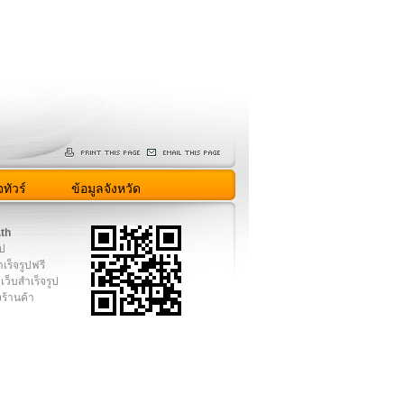
ทัวร์
ข้อมูลจังหวัด
.th
ูป
เร็จรูปฟรี
เว็บสำเร็จรูป
งร้านค้า