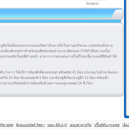
Bongkok
)
บูติคโฮเต็ลแห่งแรกบนถนนรัชดาภิเษก หนึ่งในย่านธุรกิจและ แหล่งบันเทิงยาม
และห้องพักหรูหราสำหรับคนพิเศษเช่นท่าน แนวคิดของเวโรนิก้าคือความเป็น
ยกรรมสมัยใหม่ที่ด้านหน้า อาคาร การตกแต่งภายในที่โฉบเฉี่ยวและมีสีสันทำให้
ดับ 3 ดาว ให้บริการห้องพักที่ตกแต่งอย่างทันสมัย 41 ห้อง ประกอบไปด้วย ห้องแก
งสวีท 24 ห้อง ห้องเดอลุกซ์ 4 ห้อง และห้องซูพีเรียแบบคู่อีก 12 ห้อง พร้อมสิ่ง
ากมาย พร้อมพนักงานต้อนรับด้วยความอบอุ่น ตลอด 24 ชั่วโมง
ทริค เพลส
ดิเอมเมอรัลด์ รัชดา
เดอะ มินิ อาร์
เดอะพาลาสโซ
ปริ๊นซ์ตัน กรุงเทพ
เอ็