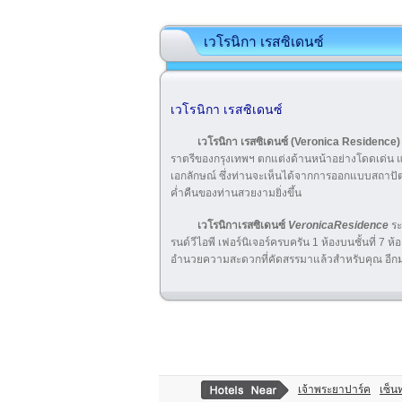
เวโรนิกา เรสซิเดนซ์
เวโรนิกา เรสซิเดนซ์
เวโรนิกา เรสซิเดนซ์ (Veronica Residence
ราตรีของกรุงเทพฯ ตกแต่งด้านหน้าอย่างโดดเด่น 
เอกลักษณ์ ซึ่งท่านจะเห็นได้จากการออกแบบสถาปัต
ค่ำคืนของท่านสวยงามยิ่งขึ้น
เวโรนิกาเรสซิเดนซ์
VeronicaResidence
ระ
รนด์วีไอพี เฟอร์นิเจอร์ครบครัน 1 ห้องบนชั้นที่ 7 ห้อ
อำนวยความสะดวกที่คัดสรรมาแล้วสำหรับคุณ อีกม
เจ้าพระยาปาร์ค
เซ็น