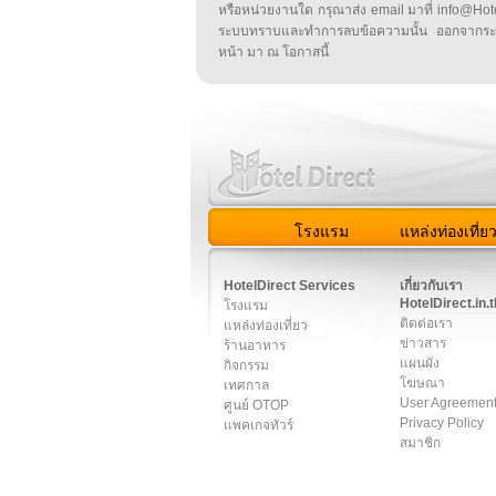
หรือหน่วยงานใด กรุณาส่ง email มาที่ info@HotelD
ระบบทราบและทำการลบข้อความนั้น ออกจากระ
หน้า มา ณ โอกาสนี้
โรงแรม
แหล่งท่องเที่ย
สมาชิก
|
เกี่ยวกับเรา
|
ติด
HotelDirect Services
เกี่ยวกับเรา
HotelDirect.in.t
โรงแรม
ติดต่อเรา
แหล่งท่องเที่ยว
ข่าวสาร
ร้านอาหาร
แผนผัง
กิจกรรม
โฆษณา
เทศกาล
User Agreemen
ศูนย์ OTOP
Privacy Policy
แพคเกจทัวร์
สมาชิก