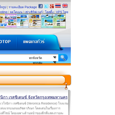
็จรูป
|
รายละเอียด Package
sting
|
จดโดเมน
|
เช่าเซิร์ฟเวอร์
|
โฮสติ้ง
|
VPS ไทย
รนิกา เรสซิเดนซ์ จังหวัดกรุงเทพมหานคร
เวโรนิกา เรสซิเดนซ์ (Veronica Residence) โรงแรม
แห่งแรกบนถนนรัชดาภิเษก โดดเด่นในเรื่องการ
่งดีไซน์ โดยเฉพาะด้านหน้าของตึกที่แสดงรายละ