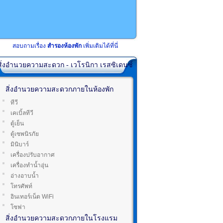
สอบถามเรื่อง
สำรองห้องพัก
เพิ่มเติมได้ที่นี่
สิ่งอำนวยความสะดวก - เวโรนิกา เรสซิเดนซ์
สิ่งอำนวยความสะดวกภายในห้องพัก
ทีวี
เคเบิ้ลทีวี
ตู้เย็น
ตู้เซพนิรภัย
มินิบาร์
เครื่องปรับอากาศ
เครื่องทำน้ำอุ่น
อ่างอาบน้ำ
โทรศัพท์
อินเทอร์เน็ต WiFi
โซฟา
สิ่งอำนวยความสะดวกภายในโรงแรม