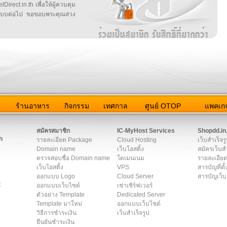
irect.in.th เพื่อให้ผู้ควบคุม
บบต่อไป ขอขอบพระคุณล่วง
ว
ร้านอาหาร
กิจกรรม
เทศกาล
ศูนย์ OTOP
แพคเกจ
ต่อเรา
|
แผนผัง
|
ข่าวสาร
|
User Agreement
|
Privacy Policy
|
โฆษณา
สมัครสมาชิก
IC-MyHost Services
Shopdd.in
h
รายละเอียด Package
Cloud Hosting
เว็บสำเร็จร
Domain name
เว็บโฮสติ้ง
สมัครเว็บสำ
ตรวจสอบชื่อ Domain name
โดเมนเนม
รายละเอียด
เว็บโฮสติ้ง
VPS
สารบัญที่ตั้
ออกแบบ Logo
Cloud Server
สารบัญเว็บ
t
ออกแบบเว็บไซต์
เช่าเซิร์ฟเวอร์
ตัวอย่าง Template
Dedicated Server
Template มาใหม่
ออกแบบเว็บไซต์
วิธีการชำระเงิน
เว็บสำเร็จรูป
ยืนยันชำระเงิน