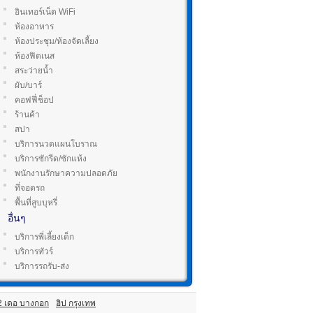
อินเทอร์เน็ต WiFi
ห้องอาหาร
ห้องประชุม/ห้องจัดเลี้ยง
ห้องฟิตเนส
สระว่ายน้ำ
ผับ/บาร์
คอฟฟี่ช็อป
ร้านค้า
สปา
บริการนวดแผนโบราณ
บริการซักรีด/ซักแห้ง
พนักงานรักษาความปลอดภัย
ที่จอดรถ
พื้นที่สูบบุหรี่
อื่นๆ
บริการพี่เลี้ยงเด็ก
บริการทัวร์
บริการรถรับ-ส่ง
ม2 เดอ บางกอก
ฮิป กรุงเทพ