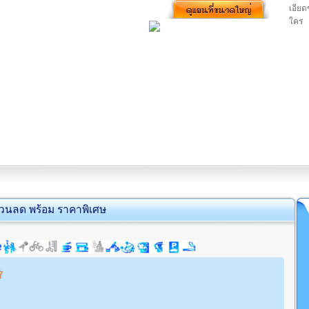
เอียด
ใคร
่วนลด พร้อม ราคาพิเศษ