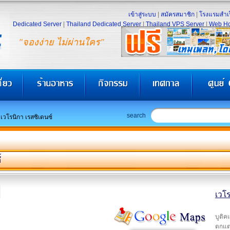
เข้าสู่ระบบ
|
สมัครสมาชิก
|
โรงแรมสำเร
Dedicated Server
|
Thailand Dedicated Server
|
Thailand VPS Server
|
Web Ho
"จองง่าย ไม่ผ่านใคร"
search
เวโรนิกา เรสซิเดนซ์
์
เวโ
บูติค
ตกแต