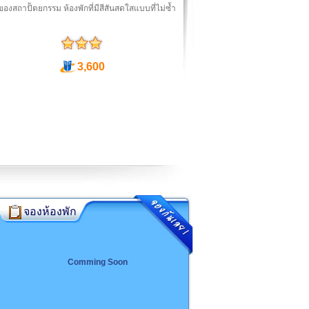
ของสถาปััตยกรรม ห้องพักที่มีสีสันสดใสแบบที่ไม่ซ้ำ
3,600
จองห้องพัก
Comming Soon