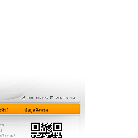
ทัวร์
ข้อมูลจังหวัด
.th
ูป
เร็จรูปฟรี