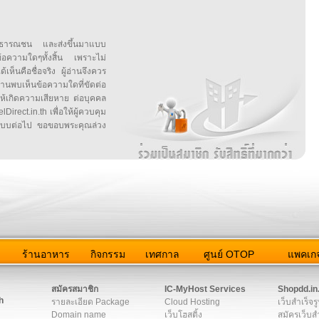
สาธารณชน และส่งขึ้นมาแบบ
ข้อความใดๆทั้งสิ้น เพราะไม่
้เห็นคือชื่อจริง ผู้อ่านจึงควร
บเห็นข้อความใดที่ขัดต่อ
ให้เกิดความเสียหาย ต่อบุคคล
irect.in.th เพื่อให้ผู้ควบคุม
บบต่อไป ขอขอบพระคุณล่วง
ว
ร้านอาหาร
กิจกรรม
เทศกาล
ศูนย์ OTOP
แพคเกจ
ต่อเรา
|
แผนผัง
|
ข่าวสาร
|
User Agreement
|
Privacy Policy
|
โฆษณา
สมัครสมาชิก
IC-MyHost Services
Shopdd.in
h
รายละเอียด Package
Cloud Hosting
เว็บสำเร็จร
Domain name
เว็บโฮสติ้ง
สมัครเว็บสำ