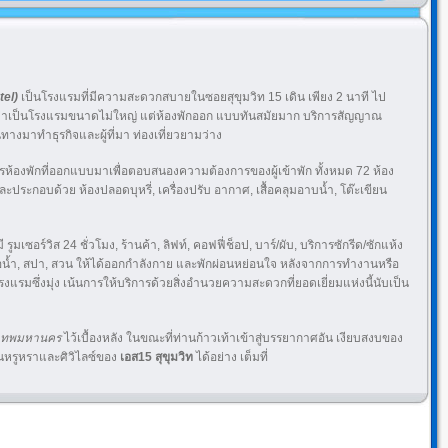
el)
เป็นโรงแรมที่มีความสะดวกสบายในซอยสุขุมวิท 15 เดิน เพียง 2 นาที ไป
้ว่าเป็นโรงแรมขนาดไม่ใหญ่ แต่ห้องพักออก แบบทันสมัยมาก บริการสัญญาณ
นทางมาทำธุรกิจและผู้ที่มา ท่องเที่ยวยามว่าง
ห้องพักที่ออกแบบมาเพื่อตอบสนองความต้องการของผู้เข้าพัก ทั้งหมด 72 ห้อง
ระกอบด้วย ห้องปลอดบุหรี่, เครื่องปรับ อากาศ, เสื้อคลุมอาบน้ำ, โต๊ะเขียน
ี รูมเซอร์วิส 24 ชั่วโมง, ร้านค้า, ลิฟท์, คอฟฟี่ช็อป, บาร์/ผับ, บริการซักรีด/ซักแห้ง
ไอน้ำ, สปา, สวน ให้ได้ออกกำลังกาย และพักผ่อนหย่อนใจ หลังจากการทำงานหรือ
โรงแรมซึ่งมุ่ง เน้นการให้บริการด้วยสิ่งอำนวยความสะดวกที่ยอดเยี่ยมแห่งนี้นับเป็น
งเทพมหานคร
ไว้เบื้องหลัง ในขณะที่ท่านก้าวเท้าเข้าสู่บรรยากาศอัน เงียบสงบของ
หรูหราและศิวิไลซ์ของ
เอส15 สุขุมวิท
ได้อย่าง เต็มที่