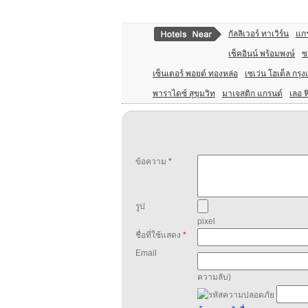
กัลลิเวอร์ ทาเวิร์น
แกร
เช็คอินน์ พร้อมพงษ์
ซ
เซ็นเตอร์ พอยต์ ทองหล่อ
เซเว่น โฮเต็ล กรุ
พาราไดซ์ สุขุมวิท
มาเจสติก แกรนด์
เลอ ฟ
ข้อความ
*
รูป
pixel
ชื่อที่ใช้แสดง
*
Email
ความลับ)