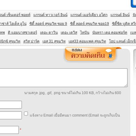
นด์ เซ็นเตอร์ พอยท์
แกรนด์ ทาวเวอร์ อินน์
แกรนด์ เมอร์เคียว อโศก
แกรนด์ อินน์
จั
าช่าส์ โฮเต็ล อูโน่
ซิตี้ ลอดจ์ สุขุมวิท ซอย 9
ซิตี้ ลอดจ์ สุขุมวิท ซอย19
ซิตี้ชีค บูติค สว
งเทพ
ดิ แอมบาสซาเดอร์
เดอะ ดาวิน
เดอะ เดวิส
ไทปัน
นันทรา เดอ คอมฟอร์ท
เบล
ินิกซ์ สุขุมวิท
สวิส ปาร์ค
เอส 31 สุขุมวิท
เอส33 คอมแพค สุขุมวิท
โฮป แลนด์ เอ็กเซ
นามสกุล .jpg, .gif, .png ขนาด์ไม่เกิน 100 KB, กว้างไม่เกิน 600
แจ้งทาง Email เมื่อมีคนมา comment (Email จะถูกเก็บเป็น
*