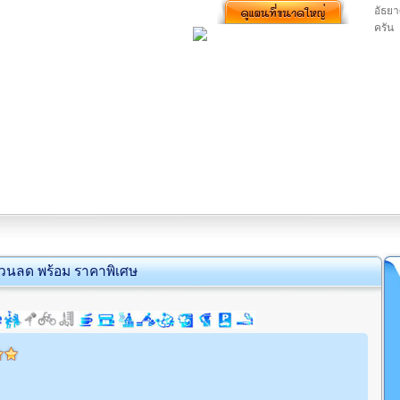
อัธย
ครัน
่วนลด พร้อม ราคาพิเศษ