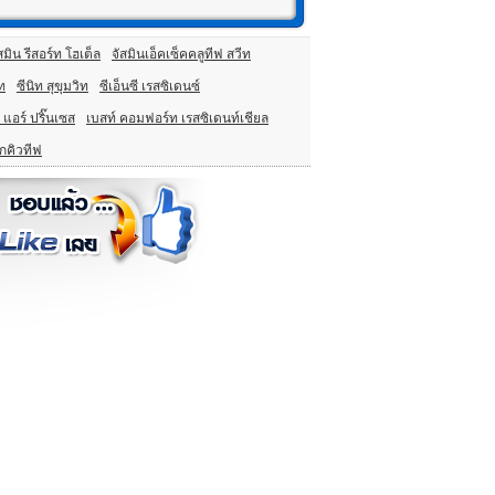
สมิน รีสอร์ท โฮเต็ล
จัสมินเอ็คเซ็คคลูทีฟ สวีท
ีท
ซีนิท สุขุมวิท
ซีเอ็นซี เรสซิเดนซ์
 แอร์ ปริ๊นเซส
เบสท์ คอมฟอร์ท เรสซิเดนท์เชียล
็กคิวทีฟ