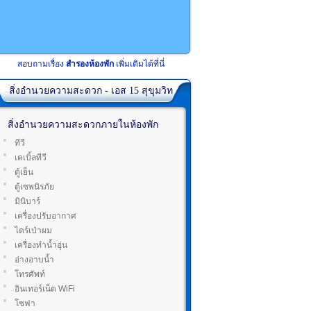
สอบถามเรื่อง
สำรองห้องพัก
เพิ่มเติมได้ที่นี่
สิ่งอำนวยความสะดวก - เอส 15 สุขุมวิท
สิ่งอำนวยความสะดวกภายในห้องพัก
ทีวี
เคเบิ้ลทีวี
ตู้เย็น
ตู้เซพนิรภัย
มินิบาร์
เครื่องปรับอากาศ
ไดร์เป่าผม
เครื่องทำน้ำอุ่น
อ่างอาบน้ำ
โทรศัพท์
อินเทอร์เน็ต WiFi
โซฟา