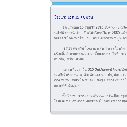
โรงแรมเอส 15 สุขุมวิท
โรงแรมเอส 15 สุขุมวิท
(S15 Sukhumvit Hot
รถไฟฟ้าสถานีอโศก เปิดให้บริการปีพ.ศ. 2550 แม
อินเตอร์เน็ตฟรีทั่วโรงแรม เหมาะมากสำหรับผู้ที่เดิ
เอส 15 สุขุมวิท
โรงแรมระดับ 4 ดาว ให้บริการ
พร้อมสิ่งอำนวยความสะดวกชั้นยอด ภายในห้องแต่ละป
หนังสือ, เครื่องเป่าผม
นอกเหนือจากนั้น
S15 Sukhumvit Hotel
ยังม
รวมถึงมีบริการนวด, ห้องฟิตเนส, ซาวน่า, ห้องอบ
ท่องเที่ยวที่แสนเหน็ดเหนื่อย แขกผู้เข้าพักจะพบว่า
สถานที่พักอันคุ้มค่า
ทิ้งเสียงของการจราจรอันวุ่นวายในเมือง
กรุ
โรงแรม ท่านสามารถเพลิดเพลินไปกับบรรยากาศอัน