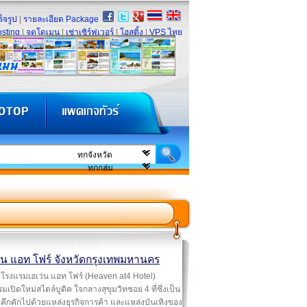
็จรูป
|
รายละเอียด Package
sting
|
จดโดเมน
|
เช่าเซิร์ฟเวอร์
|
โฮสติ้ง
|
VPS ไทย
ว่น แอท โฟร์ จังหวัดกรุงเทพมหานคร
โรงแรมเฮเว่น แอท โฟร์ (Heaven at4 Hotel)
มเปิดใหม่สไตล์บูติค ใจกลางสุขุมวิทซอย 4 ที่ซึ่งเป็น
ี่คึกคักไปด้วยแหล่งธุรกิจการค้า และแหล่งบันเทิงของ