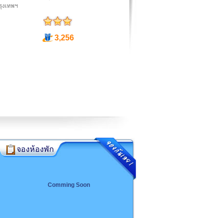
รุงเทพฯ
3,256
จองห้องพัก
Comming Soon