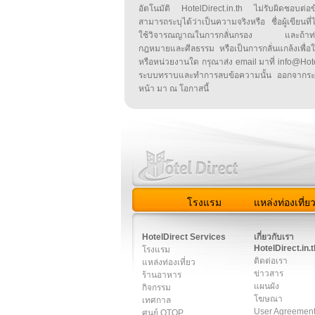
อัตโนมัติ HotelDirect.in.th ไม่รับผิดชอบต่อ
สามารถระบุได้ว่าเป็นความจริงหรือ ชื่อผู้เขียนที่ได
ใช้วิจารณญาณในการกลั่นกรอง และถ้าท่านพ
กฎหมายและศีลธรรม หรือเป็นการกลั่นแกล้งเพื่อ
หรือหน่วยงานใด กรุณาส่ง email มาที่ info@HotelD
ระบบทราบและทำการลบข้อความนั้น ออกจากระ
หน้า มา ณ โอกาสนี้
โรงแรม
แหล่งท่องเที่ย
สมาชิก
|
เกี่ยวกับเรา
|
ติด
HotelDirect Services
เกี่ยวกับเรา
HotelDirect.in.t
โรงแรม
ติดต่อเรา
แหล่งท่องเที่ยว
ข่าวสาร
ร้านอาหาร
แผนผัง
กิจกรรม
โฆษณา
เทศกาล
User Agreemen
ศูนย์ OTOP