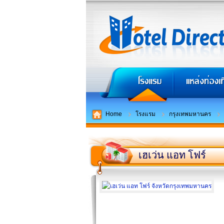
Home
โรงแรม
กรุงเทพมหานคร
เฮเว่น แอท โฟร์