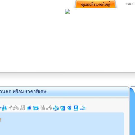
เขตก
่วนลด พร้อม ราคาพิเศษ