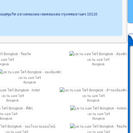
4 ถนนสุขุมวิท แขวงคลองเตย เขตคลองเตย กรุงเทพมหานคร 10110
น แอท โฟร์
เฮเว่น แอท โฟร์
ngkok
Bongkok
เฮเว่น แอท โฟร์
Bongkok
เฮเว่น แอท โฟร์
เฮเว่น แอท โฟร์
Bongkok
Bongkok
ว่น แอท โฟร์
เฮเว่น แอท โฟร์
Bongkok
Bongkok
เฮเว่น แอท โฟร์
เฮเว่น แอท โฟร์