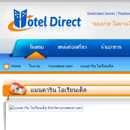
Dedicated Server
|
Thailan
"จองง่าย ไม่ผ่าน
Home
โรงแรม
กรุงเทพมหานคร
แมนดาริน โอเรียนเต็ล
แมนดาริน โอเรียนเต็ล