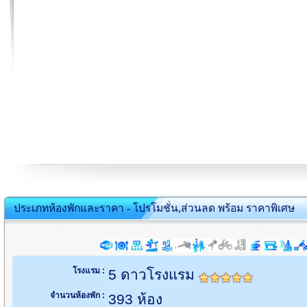
ประเภทห้องพักและราคา - โปรโมชั่น,ส่วนลด พร้อม ราคาพิเศษ
โรงแรม :
5 ดาวโรงแรม
จำนวนห้องพัก :
393 ห้อง