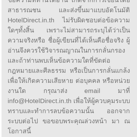
สาธารณชน และส่งขึ้นมาแบบอัตโนมัติ
HotelDirect.in.th ไม่รับผิดชอบต่อข้อความ
ใดๆทั้งสิ้น เพราะไม่สามารถระบุได้ว่าเป็น
ความจริงหรือ ชื่อผู้เขียนที่ได้เห็นคือชื่อจริง ผู้
อ่านจึงควรใช้วิจารณญาณในการกลั่นกรอง
และถ้าท่านพบเห็นข้อความใดที่ขัดต่อ
กฎหมายและศีลธรรม หรือเป็นการกลั่นแกล้ง
เพื่อให้เกิดความเสียหาย ต่อบุคคล หรือหน่วย
งานใด กรุณาส่ง email มาที่
info@HotelDirect.in.th เพื่อให้ผู้ควบคุมระบบ
ทราบและทำการลบข้อความนั้น ออกจาก
ระบบต่อไป ขอขอบพระคุณล่วงหน้า มา ณ
โอกาสนี้