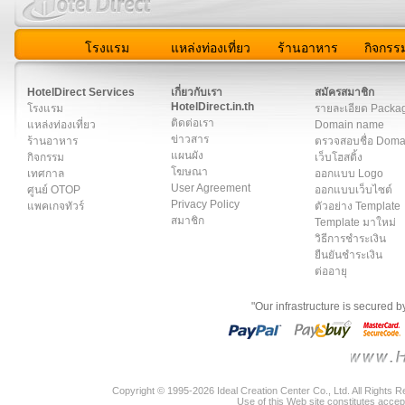
โรงแรม
แหล่งท่องเที่ยว
ร้านอาหาร
กิจกรร
สมาชิก
|
เกี่ยวกับเรา
|
ติดต่อเรา
|
แผนผัง
|
ข่าวสาร
|
User A
HotelDirect Services
เกี่ยวกับเรา
สมัครสมาชิก
HotelDirect.in.th
โรงแรม
รายละเอียด Packa
ติดต่อเรา
แหล่งท่องเที่ยว
Domain name
ข่าวสาร
ร้านอาหาร
ตรวจสอบชื่อ Dom
แผนผัง
กิจกรรม
เว็บโฮสติ้ง
โฆษณา
เทศกาล
ออกแบบ Logo
User Agreement
ศูนย์ OTOP
ออกแบบเว็บไซต์
Privacy Policy
แพคเกจทัวร์
ตัวอย่าง Template
สมาชิก
Template มาใหม่
วิธีการชำระเงิน
ยืนยันชำระเงิน
ต่ออายุ
"Our infrastructure is secured 
Copyright © 1995-2026 Ideal Creation Center Co., Ltd. All Rights 
Use of this Web site constitutes accep