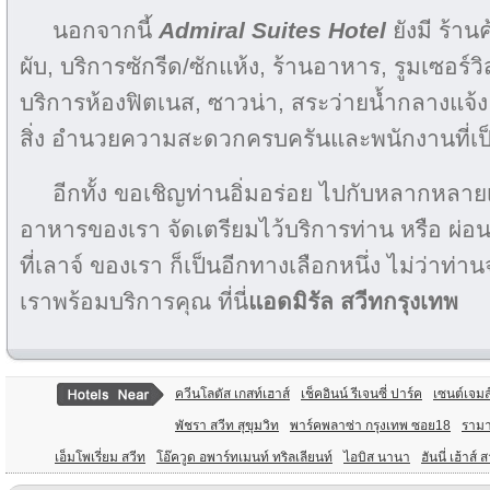
นอกจากนี้
Admiral Suites Hotel
ยังมี ร้านค
ผับ, บริการซักรีด/ซักแห้ง, ร้านอาหาร, รูมเซอร์วิ
บริการห้องฟิตเนส, ซาวน่า, สระว่ายน้ำกลางแจ้ง 
สิ่ง อำนวยความสะดวกครบครันและพนักงานที่เป็
อีกทั้ง ขอเชิญท่านอิ่มอร่อย ไปกับหลากหลายเม
อาหารของเรา จัดเตรียมไว้บริการท่าน หรือ ผ่
ที่เลาจ์ ของเรา ก็เป็นอีกทางเลือกหนึ่ง ไม่ว่าท่
เราพร้อมบริการคุณ ที่นี่
แอดมิรัล สวีทกรุงเทพ
ควีนโลตัส เกสท์เฮาส์
เช็คอินน์ รีเจนซี่ ปาร์ค
เซนต์เจมส
พัชรา สวีท สุขุมวิท
พาร์คพลาซ่า กรุงเทพ ซอย18
รามา
เอ็มโพเรี่ยม สวีท
โอ๊ควูด อพาร์ทเมนท์ ทริลเลียนท์
ไอบิส นานา
ฮันนี่ เฮ้าส์