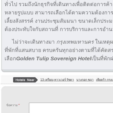
ทั่วไป รวมถึงนักธุรกิจที่เดินทางเพื่อติดต่อการค้า
หลายรูปแบบ สามารถเลือกได้ตามความต้องการ น
เลี้ยงสังสรรค์ งานประชุมสัมมนา ขนาดเล็กประมา
ต้องประทับใจกับสถานที่ การบริการและการอ
ไม่ว่าจะเดินทางมา
กรุงเทพมหานคร
ในเหตุ
ที่พักที่แสนสบาย ครบครันทุกอย่างตามที่ได้คัดส
เลือก
Golden Tulip Sovereign Hotel
เป็นที่พั
13 เหรียญ ทาวเวอร์ รัชดา
บางกอก ชฎา
เพียตร้า กรุง
ข้อความ
*