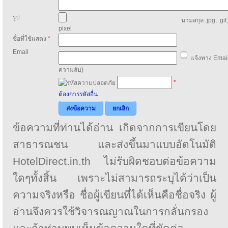
รูป
นามสกุล .jpg, .gif
pixel
ชื่อที่ใช้แสดง
*
Email
แจ้งทาง Email
ความลับ)
*
ต้องการรหัสอื่น
ส่งข้อความ
ยกเลิก
ข้อความที่ท่านได้อ่าน เกิดจากการเขียนโดย
สาธารณชน และส่งขึ้นมาแบบอัตโนมัติ
HotelDirect.in.th ไม่รับผิดชอบต่อข้อความ
ใดๆทั้งสิ้น เพราะไม่สามารถระบุได้ว่าเป็น
ความจริงหรือ ชื่อผู้เขียนที่ได้เห็นคือชื่อจริง ผู้
อ่านจึงควรใช้วิจารณญาณในการกลั่นกรอง