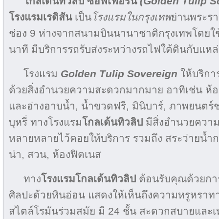
โกลเด้นทิวลิป ซอฟเฟอริน
(Golden Tulip S
โรงแรมเรดิสัน
เป็น
โรงแรมในกรุงเทพ
ย่านพระราม
ช่อง 9 ห่างจากสนามบินนานาชาติกรุงเทพโดยใ
นาที มีบริการรถรับส่งระหว่างรถไฟใต้ดินกับแหล่
โรงแรม
Golden Tulip Sovereign
ให้บริกา
ด้วย
สิ่งอำนวยความสะดวกมากมาย อาทิเช่น ห้อ
และอ่างอาบน้ำ, น้ำขวดฟรี, มินิบาร์, ภาพยนตร
บุหรี่ ทางโรงแรม
โกลเด้นทิวลิป
มีสิ่งอำนวยคว
หลายหลายไว้คอยให้บริการ รวมถึง สระว่ายน้ำก
น่า, สวน, ห้องฟิตเนส
ทาง
โรงแรมโกลเด้นทิวลิป
ต้อนรับคุณด้วยกา
ศิลปะด้วยหินอ่อน แสดงให้เห็นถึงความหรูหรา
สไตล์โรมันร่วมสมัย มี 24 ชั้น สะดวกสบายและเ