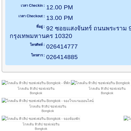
เวลา Checkin :
12.00 PM
เวลา Checkout :
13.00 PM
ที่อยู่ :
92 ซอยแสงจันทร์ ถนนพระราม 
กรุงเทพมหานคร 10320
โทรศัพท์ :
026414777
โทรสาร :
026414885
โกลเด้น ทิวลิป ซอฟเฟอริน
โกลเด้น ทิวลิป ซอฟเฟอริน
Bongkok
Bongkok
โกลเด้น ทิวลิป ซอฟเฟอริน
Bongkok
โกลเด้น ทิวลิป ซอฟเฟอริน
Bongkok