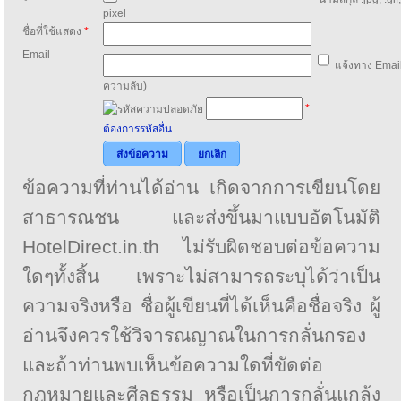
pixel
ชื่อที่ใช้แสดง
*
Email
แจ้งทาง Email
ความลับ)
*
ต้องการรหัสอื่น
ส่งข้อความ
ยกเลิก
ข้อความที่ท่านได้อ่าน เกิดจากการเขียนโดย
สาธารณชน และส่งขึ้นมาแบบอัตโนมัติ
HotelDirect.in.th ไม่รับผิดชอบต่อข้อความ
ใดๆทั้งสิ้น เพราะไม่สามารถระบุได้ว่าเป็น
ความจริงหรือ ชื่อผู้เขียนที่ได้เห็นคือชื่อจริง ผู้
อ่านจึงควรใช้วิจารณญาณในการกลั่นกรอง
และถ้าท่านพบเห็นข้อความใดที่ขัดต่อ
กฎหมายและศีลธรรม หรือเป็นการกลั่นแกล้ง