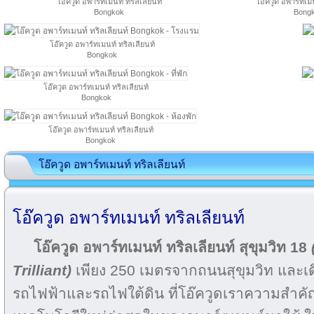
โอ๊ควูด อพาร์ทเมนท์ ทริลเลียนท์
โอ๊ควูด อพาร์ทเมน
Bongkok
Bong
โอ๊ควูด อพาร์ทเมนท์ ทริลเลียนท์
Bongkok
โอ๊ควูด อพาร์ทเมนท์ ทริลเลียนท์
Bongkok
โอ๊ควูด อพาร์ทเมนท์ ทริลเลียนท์
Bongkok
โอ๊ควูด อพาร์ทเมนท์ ทริลเลียนท์
โอ๊ควูด อพาร์ทเมนท์ ทริลเลียนท์
โอ๊ควูด อพาร์ทเมนท์ ทริลเลียนท์ สุขุมวิท 18
Trilliant)
เพียง 250 เมตรจากถนนสุขุมวิท และเดิน
รถไฟฟ้าและรถไฟใต้ดิน ที่โอ๊ควูดเราความสำ