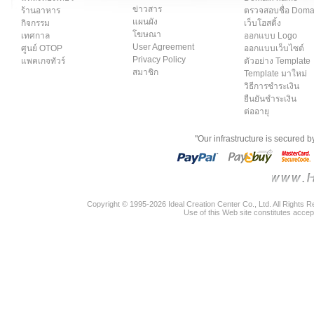
ข่าวสาร
ร้านอาหาร
ตรวจสอบชื่อ Dom
แผนผัง
กิจกรรม
เว็บโฮสติ้ง
โฆษณา
เทศกาล
ออกแบบ Logo
User Agreement
ศูนย์ OTOP
ออกแบบเว็บไซต์
Privacy Policy
แพคเกจทัวร์
ตัวอย่าง Template
สมาชิก
Template มาใหม่
วิธีการชำระเงิน
ยืนยันชำระเงิน
ต่ออายุ
"Our infrastructure is secured 
Copyright © 1995-2026 Ideal Creation Center Co., Ltd. All Rights 
Use of this Web site constitutes accep