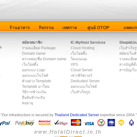
ว
ร้านอาหาร
กิจกรรม
เทศกาล
ศูนย์ OTOP
แพคเกจ
ต่อเรา
|
แผนผัง
|
ข่าวสาร
|
User Agreement
|
Privacy Policy
|
โฆษณา
สมัครสมาชิก
IC-MyHost Services
Shopdd.in
h
รายละเอียด Package
Cloud Hosting
เว็บสำเร็จร
Domain name
เว็บโฮสติ้ง
สมัครเว็บสำ
ตรวจสอบชื่อ Domain name
โดเมนเนม
รายละเอียด
เว็บโฮสติ้ง
VPS
สารบัญที่ตั้
ออกแบบ Logo
Cloud Server
สารบัญเว็บ
t
ออกแบบเว็บไซต์
เช่าเซิร์ฟเวอร์
ตัวอย่าง Template
Dedicated Server
Template มาใหม่
ออกแบบเว็บไซต์
วิธีการชำระเงิน
เว็บสำเร็จรูป
ยืนยันชำระเงิน
ต่ออายุ
"Our infrastructure is secured by
Thailand Dedicated Server
expertise since 2004."