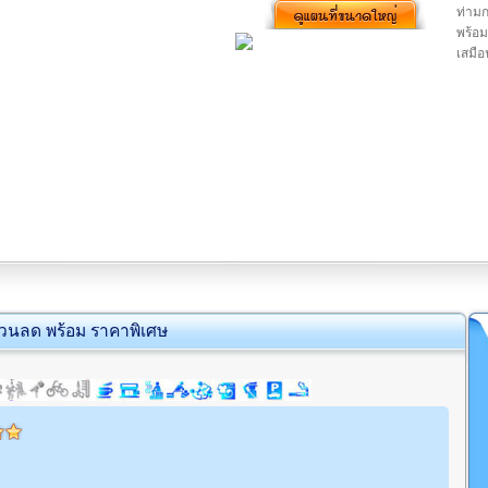
ท่ามก
พร้อม
เสมื
่วนลด พร้อม ราคาพิเศษ