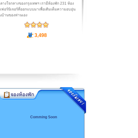
ลางใจกลางของกรุงเทพฯ เรามีห้องพัก 231 ห้อง
เฟอร์นิเจอร์ที่ออกแบบมาเพื่อเติมเต็มความอบอุ่น
อนบ้านของท่านเอง
3,498
จองห้องพัก
Comming Soon