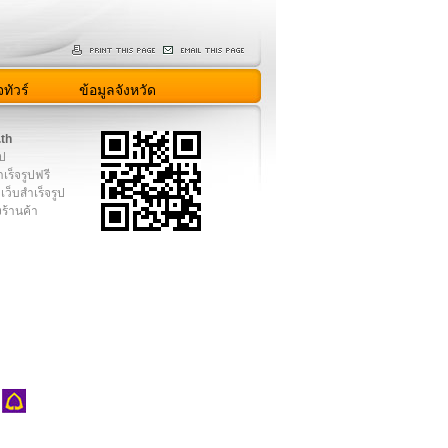
ทัวร์
ข้อมูลจังหวัด
.th
ูป
เร็จรูปฟรี
เว็บสำเร็จรูป
งร้านค้า