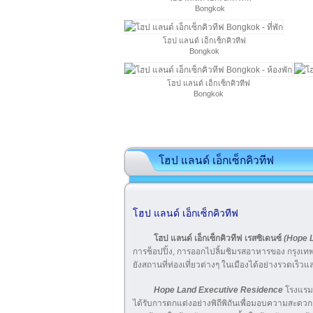
Bongkok
โฮป แลนด์ เอ็กเซ็กคิวทีฟ
Bongkok
โฮป แลนด์ เอ็กเซ็กคิวทีฟ
Bongkok
โฮป แลนด์ เอ็กเซ็กคิวทีฟ
โฮป แลนด์ เอ็กเซ็กคิวทีฟ
โฮป แลนด์ เอ็กเซ็กคิวทีฟ เรสซิเดนซ์
(Hope 
การช็อปปิ้ง, การออกไปลิ้มชิมรสอาหารของ กรุงเทพ ด้
ยังสถานที่ท่องเที่ยวต่างๆ ในเมืองได้อย่างรวดเร็วแ
Hope Land Executive Residence
โรงแรมร
ได้รับการตกแต่งอย่างพิถีพิถันเพื่อมอบความสะดวกส