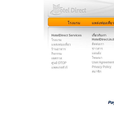
โรงแรม
แหล่งท่องเที่ย
สมาชิก
|
เกี่ยวกับเรา
|
ติด
HotelDirect Services
เกี่ยวกับเรา
HotelDirect.in.t
โรงแรม
ติดต่อเรา
แหล่งท่องเที่ยว
ข่าวสาร
ร้านอาหาร
แผนผัง
กิจกรรม
โฆษณา
เทศกาล
User Agreemen
ศูนย์ OTOP
Privacy Policy
แพคเกจทัวร์
สมาชิก