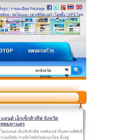
็จรูป
|
รายละเอียด Package
sting
|
จดโดเมน
|
เช่าเซิร์ฟเวอร์
|
โฮสติ้ง
|
VPS ไทย
แลนด์ เอ็กเซ็กคิวทีฟ จังหวัด
งเทพมหานคร
โฮปแลนด์ เอ็กเซ็กคิวทีฟ เรสซิเดนซ์ เป็นสถานที่พักที่
าและมีพลัง รวมถึงไลฟ์สไตล์แบบใหม่ ตั้งอยู่