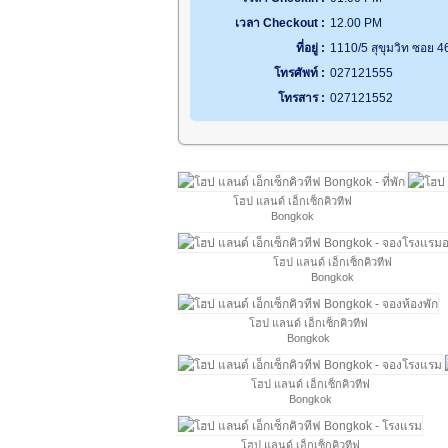
เวลา Checkout :
12.00 PM
ที่อยู่ :
1110/5 สุขุมวิท ซอย 
โทรศัพท์ :
027121555
โทรสาร :
027121552
โฮป แลนด์ เอ็กเซ็กคิวทีฟ
Bongkok
โฮป แลนด์ เอ็กเซ็กคิวทีฟ
Bongkok
โฮป แลนด์ เอ็กเซ็กคิวทีฟ
Bongkok
โฮป แลนด์ เอ็กเซ็กคิวทีฟ
Bongkok
โฮป แลนด์ เอ็กเซ็กคิวทีฟ