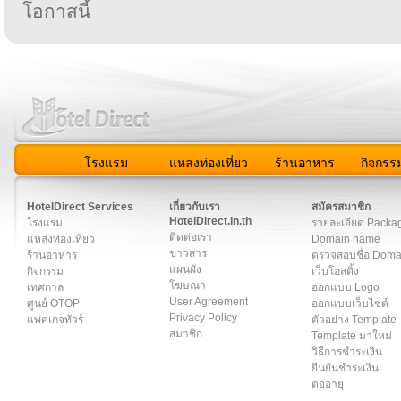
โอกาสนี้
โรงแรม
แหล่งท่องเที่ยว
ร้านอาหาร
กิจกรร
สมาชิก
|
เกี่ยวกับเรา
|
ติดต่อเรา
|
แผนผัง
|
ข่าวสาร
|
User A
HotelDirect Services
เกี่ยวกับเรา
สมัครสมาชิก
HotelDirect.in.th
โรงแรม
รายละเอียด Packa
ติดต่อเรา
แหล่งท่องเที่ยว
Domain name
ข่าวสาร
ร้านอาหาร
ตรวจสอบชื่อ Dom
แผนผัง
กิจกรรม
เว็บโฮสติ้ง
โฆษณา
เทศกาล
ออกแบบ Logo
User Agreement
ศูนย์ OTOP
ออกแบบเว็บไซต์
Privacy Policy
แพคเกจทัวร์
ตัวอย่าง Template
สมาชิก
Template มาใหม่
วิธีการชำระเงิน
ยืนยันชำระเงิน
ต่ออายุ