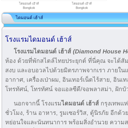
ไดมอนด์ เฮ้าส์
ไดมอนด์ เฮ้าส์
Bongkok
Bongkok
ไดมอนด์ เฮ้าส์
โรงแรมไดมอนด์ เฮ้าส์
โรงแรมไดมอนด์ เฮ้าส์
(Diamond House Ho
ห้อง ด้วยที่พักสไตล์ไทยประยุกต์ ที่นี่คุณ จะได้
สงบ และอบอวลไปด้วยมิตรภาพจากเรา ภายในแต่ล
อากาศ, เครื่องเป่าผม, อินเทอร์เน็ตไร้สาย, อินเทอ
โทรทัศน์, โทรทัศน์ จอแอลซีดี/จอพลาสม่า, ฝักบั
นอกจากนี้ โรงแรม
ไดมอนด์ เฮ้าส์
กรุงเทพแห่ง
ชั่วโมง, ร้าน อาหาร, รูมเซอร์วิส, ตู้นิรภัย อีกด
หย่อนใจและนันทนาการ พร้อมสิ่งอำนวย ความส