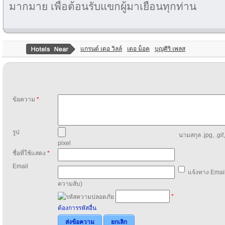
มากมาย เพื่อต้อนรับแขกผู้มาเยือนทุกท่าน
แกรนด์ เดอ วิลล์
เดอ ม็อค
บุญศิริ เพลส
ข้อความ
*
รูป
นามสกุล .jpg, .gif
pixel
ชื่อที่ใช้แสดง
*
Email
แจ้งทาง Email
ความลับ)
*
ต้องการรหัสอื่น
ส่งข้อความ
ยกเลิก