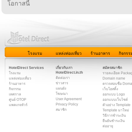
โอกาสนี้
โรงแรม
แหล่งท่องเที่ยว
ร้านอาหาร
กิจกรร
สมาชิก
|
เกี่ยวกับเรา
|
ติดต่อเรา
|
แผนผัง
|
ข่าวสาร
|
User A
HotelDirect Services
เกี่ยวกับเรา
สมัครสมาชิก
HotelDirect.in.th
โรงแรม
รายละเอียด Packa
ติดต่อเรา
แหล่งท่องเที่ยว
Domain name
ข่าวสาร
ร้านอาหาร
ตรวจสอบชื่อ Dom
แผนผัง
กิจกรรม
เว็บโฮสติ้ง
โฆษณา
เทศกาล
ออกแบบ Logo
User Agreement
ศูนย์ OTOP
ออกแบบเว็บไซต์
Privacy Policy
แพคเกจทัวร์
ตัวอย่าง Template
สมาชิก
Template มาใหม่
วิธีการชำระเงิน
ยืนยันชำระเงิน
ต่ออายุ