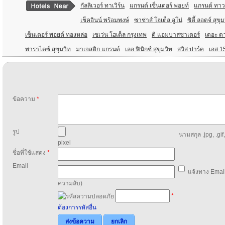
กัลลิเวอร์ ทาเวิร์น
แกรนด์ เซ็นเตอร์ พอยท์
แกรนด์ ทาวเ
เช็คอินน์ พร้อมพงษ์
ซาช่าส์ โฮเต็ล อูโน่
ซิตี้ ลอดจ์ สุข
เซ็นเตอร์ พอยต์ ทองหล่อ
เซเว่น โฮเต็ล กรุงเทพ
ดิ แอมบาสซาเดอร์
เดอะ ด
พาราไดซ์ สุขุมวิท
มาเจสติก แกรนด์
เลอ ฟินิกซ์ สุขุมวิท
สวิส ปาร์ค
เอส 15
ข้อความ
*
รูป
นามสกุล .jpg, .gif
pixel
ชื่อที่ใช้แสดง
*
Email
แจ้งทาง Email
ความลับ)
*
ต้องการรหัสอื่น
ส่งข้อความ
ยกเลิก