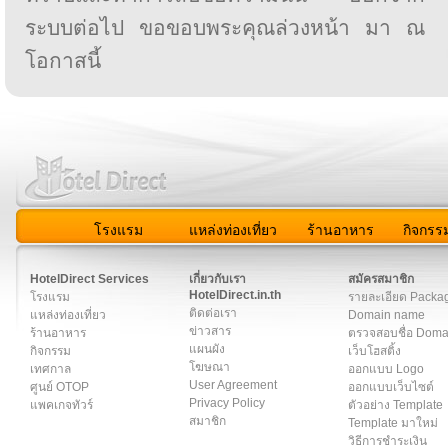
ระบบต่อไป ขอขอบพระคุณล่วงหน้า มา ณ
โอกาสนี้
โรงแรม
แหล่งท่องเที่ยว
ร้านอาหาร
กิจกรร
สมาชิก
|
เกี่ยวกับเรา
|
ติดต่อเรา
|
แผนผัง
|
ข่าวสาร
|
User A
HotelDirect Services
เกี่ยวกับเรา
สมัครสมาชิก
HotelDirect.in.th
โรงแรม
รายละเอียด Packa
ติดต่อเรา
แหล่งท่องเที่ยว
Domain name
ข่าวสาร
ร้านอาหาร
ตรวจสอบชื่อ Dom
แผนผัง
กิจกรรม
เว็บโฮสติ้ง
โฆษณา
เทศกาล
ออกแบบ Logo
User Agreement
ศูนย์ OTOP
ออกแบบเว็บไซต์
Privacy Policy
แพคเกจทัวร์
ตัวอย่าง Template
สมาชิก
Template มาใหม่
วิธีการชำระเงิน