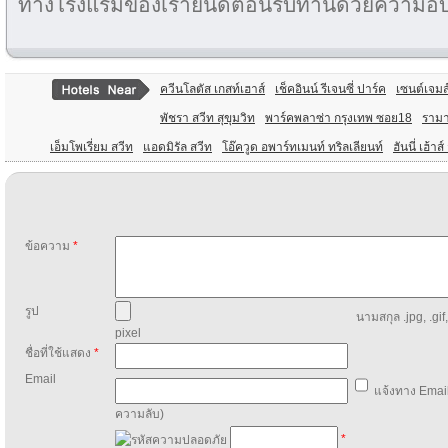
ทางโรงแรมของเรายินดีตอนรับท่านด้วยความอบอ
ควีนโลตัส เกสท์เฮาส์
เช็คอินน์ รีเจนซี่ ปาร์ค
เซนต์เจมส
พัชรา สวีท สุขุมวิท
พาร์คพลาซ่า กรุงเทพ ซอย18
รามา
เอ็มโพเรี่ยม สวีท
แอดมิรัล สวีท
โอ๊ควูด อพาร์ทเมนท์ ทริลเลียนท์
ฮันนี่ เฮ้า
ข้อความ
*
รูป
นามสกุล .jpg, .gif
pixel
ชื่อที่ใช้แสดง
*
Email
แจ้งทาง Email
ความลับ)
*