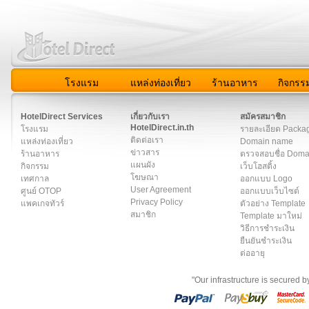
โรงแรม
แหล่งท่องเที่ยว
ร้านอาหาร
กิจกรร
สมาชิก
|
เกี่ยวกับเรา
|
ติดต่อเรา
|
แผนผัง
|
ข่าวสาร
|
User A
HotelDirect Services
เกี่ยวกับเรา
สมัครสมาชิก
HotelDirect.in.th
โรงแรม
รายละเอียด Packa
ติดต่อเรา
แหล่งท่องเที่ยว
Domain name
ข่าวสาร
ร้านอาหาร
ตรวจสอบชื่อ Dom
แผนผัง
กิจกรรม
เว็บโฮสติ้ง
โฆษณา
เทศกาล
ออกแบบ Logo
User Agreement
ศูนย์ OTOP
ออกแบบเว็บไซต์
Privacy Policy
แพคเกจทัวร์
ตัวอย่าง Template
สมาชิก
Template มาใหม่
วิธีการชำระเงิน
ยืนยันชำระเงิน
ต่ออายุ
"Our infrastructure is secured 