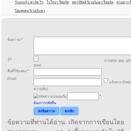
วังนกแก้ว พาร์ค วิว
โวโรน่า รีสอร์ท
สตาร์ฮิลล์ ริเวอร์แคว รีสอร์ท
สวนธาร ร
โฮมพุเตย ริเวอร์แคว
ข้อความ
*
รูป
นามสกุล .jpg, .gif
pixel
ชื่อที่ใช้แสดง
*
Email
แจ้งทาง Email
ความลับ)
*
ต้องการรหัสอื่น
ส่งข้อความ
ยกเลิก
ข้อความที่ท่านได้อ่าน เกิดจากการเขียนโดย