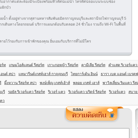
ับอากาศแต่ละห้องมีระเบียงพร้อมทิวทัศน์แม่น้ำ โทรทัศน์จอแบนระบบช่อง
มฝักบัว
อยน้ำ ตั้งอยู่ห่างจากสุสานทหารสัมพันธมิตรกาญจนบุรีและสถานีรถไฟกาญจนบุรี 5
เดินทางโดยรถยนต์ บริการแผนกต้อนรับตลอด 24 ชั่วโมง รวมถึง Wi-Fi ในพื้นที่
ไว้รองรับการเข้าพักของคุณ อิ่มเอมกับบริการที่ไม่มีใคร
สอร์ท
เกษมไอส์แลนด์ รีสอร์ท
เกาะกอหญ้า รีสอร์ท
คามีเลีย รีสอร์ท
คำแสด ริเวอร์แคว 
 แอนด์ สปา
แทมารีนด์เกสท์เฮาส์ กาญจนบุรี
ไทยการ์เด้น อินน์
ธารา เบด แอนด์ เบรคฟ
ี
ผึ้งหวาน รีสอร์ท สปา
พงษ์เพ็ญ เกสท์เฮ้าส์
พลอย เกสท์ เฮาส์
พาวิลเลี่ยน ริมแคว รีส
บุรี
รอยัล ริเวอร์แคว รีสอร์ท
ริเวอร์ แคว
ริเวอร์แคว บริดจ์ รีสอร์ท
ริเวอร์แคว
สบาย
แคว