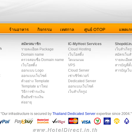
ว
ร้านอาหาร
กิจกรรม
เทศกาล
ศูนย์ OTOP
แพคเกจ
ต่อเรา
|
แผนผัง
|
ข่าวสาร
|
User Agreement
|
Privacy Policy
|
โฆษณา
สมัครสมาชิก
IC-MyHost Services
Shopdd.in
h
รายละเอียด Package
Cloud Hosting
เว็บสำเร็จร
Domain name
เว็บโฮสติ้ง
สมัครเว็บสำ
ตรวจสอบชื่อ Domain name
โดเมนเนม
รายละเอียด
เว็บโฮสติ้ง
VPS
สารบัญที่ตั้
ออกแบบ Logo
Cloud Server
สารบัญเว็บ
t
ออกแบบเว็บไซต์
เช่าเซิร์ฟเวอร์
ตัวอย่าง Template
Dedicated Server
Template มาใหม่
ออกแบบเว็บไซต์
วิธีการชำระเงิน
เว็บสำเร็จรูป
ยืนยันชำระเงิน
ต่ออายุ
"Our infrastructure is secured by
Thailand Dedicated Server
expertise since 2004."