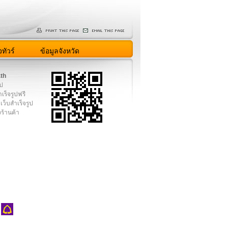
ทัวร์
ข้อมูลจังหวัด
.th
ูป
เร็จรูปฟรี
เว็บสำเร็จรูป
งร้านค้า