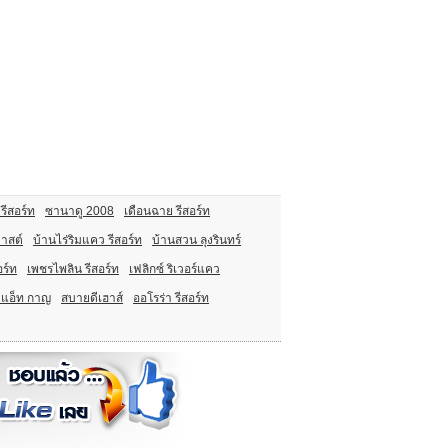
รีสอร์ท
ซานาดู 2008
เดือนฉาย รีสอร์ท
าสต์
บ้านไร่ริมแคว รีสอร์ท
บ้านสวน ลุงรินทร์
อร์ท
เพชรไพลิน รีสอร์ท
เฟลิกซ์ ริเวอร์แคว
 แอ็ท กาญ
สบายดีเฮาส์
ออโรร่า รีสอร์ท