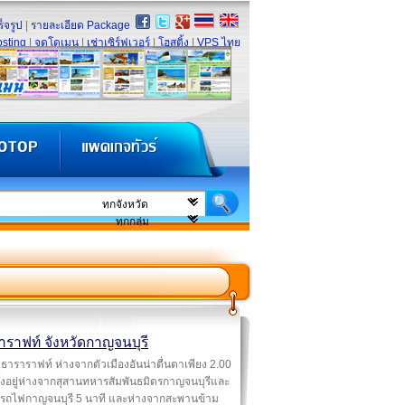
็จรูป
|
รายละเอียด Package
sting
|
จดโดเมน
|
เช่าเซิร์ฟเวอร์
|
โฮสติ้ง
|
VPS ไทย
าราฟท์ จังหวัดกาญจนบุรี
ธาราราฟท์ ห่างจากตัวเมืองอันน่าตื่นตาเพียง 2.00
ั้งอยู่ห่างจากสุสานทหารสัมพันธมิตรกาญจนบุรีและ
ีรถไฟกาญจนบุรี 5 นาที และห่างจากสะพานข้าม