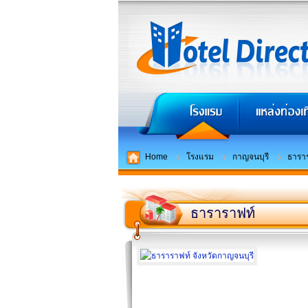
Home
โรงแรม
กาญจนบุรี
ธารา
ธาราราฟท์