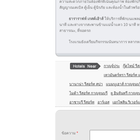
ความสะดวกภายในห้องพักที่เน้นคุณภาพ ห้องพักปร
สัญญาณเคเบิล ตู้เย็น ตู้นิรภัย และห้องน้ำในตัวพร้อ
ธาราราฟท์ เกสต์เฮ้าส์
ให้บริการที่พักบนแพล
นาที และห่างจากสะพานข้ามแม่น้ำแคว 10 นาที หาก
สาธารณะ, ที่จอดรถ
โรงแรมยังเตรียมกิจกรรมนันทนาการ หลากหลาย
กาญจ์ปุระ
กู๊ดไทม์ รี
เทวมันตร์ทรา รีสอร์ท
บานาน่า รีสอร์ท สปา
แบมบูเฮาส์ กาญจนบุร
ไมด้า รีสอร์ท กาญจนบุรี
ยู อินจันทรี กาญจน
อาชาบุรี รีสอร์ท
อาร์เอส
เอกไพลิน ริเวอร์
ข้อความ
*