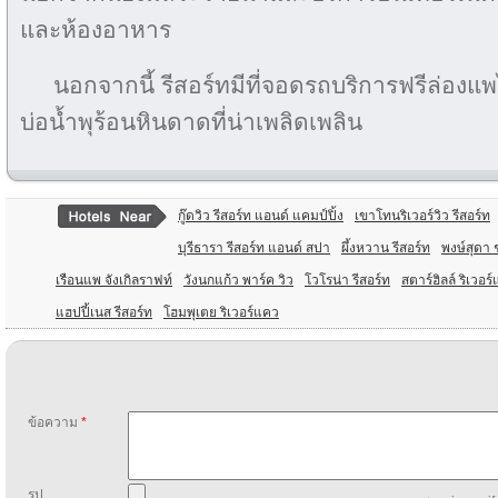
และห้องอาหาร
นอกจากนี้ รีสอร์ทมีที่จอดรถบริการฟรีล่องแพ
บ่อน้ำพุร้อนหินดาดที่น่าเพลิดเพลิน
กู๊ดวิว รีสอร์ท แอนด์ แคมป์ปิ้ง
เขาโทนริเวอร์วิว รีสอร์ท
บุรีธารา รีสอร์ท แอนด์ สปา
ผึ้งหวาน รีสอร์ท
พงษ์สุดา 
เรือนแพ จังเกิลราฟท์
วังนกแก้ว พาร์ค วิว
โวโรน่า รีสอร์ท
สตาร์ฮิลล์ ริเวอร
แฮปปี้เนส รีสอร์ท
โฮมพุเตย ริเวอร์แคว
ข้อความ
*
รูป