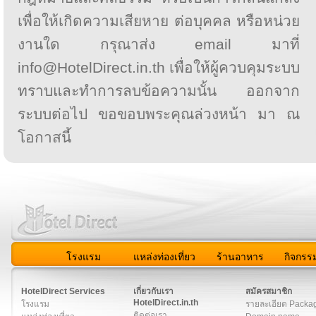
เพื่อให้เกิดความเสียหาย ต่อบุคคล หรือหน่วย
งานใด กรุณาส่ง email มาที่
info@HotelDirect.in.th เพื่อให้ผู้ควบคุมระบบ
ทราบและทำการลบข้อความนั้น ออกจาก
ระบบต่อไป ขอขอบพระคุณล่วงหน้า มา ณ
โอกาสนี้
โรงแรม
แหล่งท่องเที่ยว
ร้านอาหาร
กิจกรร
สมาชิก
|
เกี่ยวกับเรา
|
ติดต่อเรา
|
แผนผัง
|
ข่าวสาร
|
User A
HotelDirect Services
เกี่ยวกับเรา
สมัครสมาชิก
HotelDirect.in.th
โรงแรม
รายละเอียด Packa
ติดต่อเรา