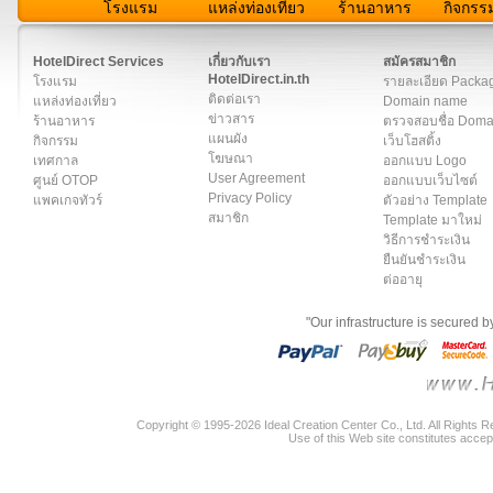
โรงแรม
แหล่งท่องเที่ยว
ร้านอาหาร
กิจกรร
สมาชิก
|
เกี่ยวกับเรา
|
ติดต่อเรา
|
แผนผัง
|
ข่าวสาร
|
User A
HotelDirect Services
เกี่ยวกับเรา
สมัครสมาชิก
HotelDirect.in.th
โรงแรม
รายละเอียด Packa
ติดต่อเรา
แหล่งท่องเที่ยว
Domain name
ข่าวสาร
ร้านอาหาร
ตรวจสอบชื่อ Dom
แผนผัง
กิจกรรม
เว็บโฮสติ้ง
โฆษณา
เทศกาล
ออกแบบ Logo
User Agreement
ศูนย์ OTOP
ออกแบบเว็บไซต์
Privacy Policy
แพคเกจทัวร์
ตัวอย่าง Template
สมาชิก
Template มาใหม่
วิธีการชำระเงิน
ยืนยันชำระเงิน
ต่ออายุ
"Our infrastructure is secured 
Copyright © 1995-2026 Ideal Creation Center Co., Ltd. All Rights 
Use of this Web site constitutes accep