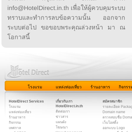
info@HotelDirect.in.th เพื่อให้ผู้ควบคุมระบบ
ทราบและทำการลบข้อความนั้น ออกจาก
ระบบต่อไป ขอขอบพระคุณล่วงหน้า มา ณ
โอกาสนี้
โรงแรม
แหล่งท่องเที่ยว
ร้านอาหาร
กิจกรร
สมาชิก
|
เกี่ยวกับเรา
|
ติดต่อเรา
|
แผนผัง
|
ข่าวสาร
|
User A
HotelDirect Services
เกี่ยวกับเรา
สมัครสมาชิก
HotelDirect.in.th
โรงแรม
รายละเอียด Packa
ติดต่อเรา
แหล่งท่องเที่ยว
Domain name
ข่าวสาร
ร้านอาหาร
ตรวจสอบชื่อ Dom
แผนผัง
กิจกรรม
เว็บโฮสติ้ง
โฆษณา
เทศกาล
ออกแบบ Logo