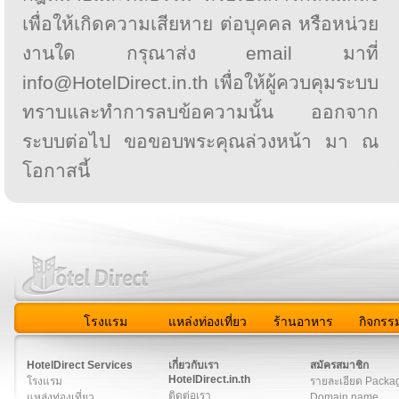
เพื่อให้เกิดความเสียหาย ต่อบุคคล หรือหน่วย
งานใด กรุณาส่ง email มาที่
info@HotelDirect.in.th เพื่อให้ผู้ควบคุมระบบ
ทราบและทำการลบข้อความนั้น ออกจาก
ระบบต่อไป ขอขอบพระคุณล่วงหน้า มา ณ
โอกาสนี้
โรงแรม
แหล่งท่องเที่ยว
ร้านอาหาร
กิจกรร
สมาชิก
|
เกี่ยวกับเรา
|
ติดต่อเรา
|
แผนผัง
|
ข่าวสาร
|
User A
HotelDirect Services
เกี่ยวกับเรา
สมัครสมาชิก
HotelDirect.in.th
โรงแรม
รายละเอียด Packa
ติดต่อเรา
แหล่งท่องเที่ยว
Domain name