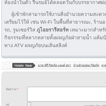
ห้องน้ำในตัว รื่นรมย์ได้ตลอดวันกับบรรยากาศ
ผู้เข้าพักสามารถใช้งานสิ่งอำนวยความสะดวก
เตรียมไว้ให้ เช่น Wi-Fi ในพื้นที่สาธารณะ, ร้าน
รถ, รูมเซอร์วิส
ภูไอยรารีสอร์ท
เหมาะมากสำหรับผู
กิจกรรมที่หลากหลายทั้งผจญภัยฝ่าสายน้ำ แค้มป์ปิ
ทาง ATV ผจญภัยบนเส้นสลิงค์
นาคาคีรี รีสอร์ท แอนด์ สปา
บ้านห้วยอูล่อง รีสอร์ท
ผาต
ข้อความ
*
รูป
นามสกุล .jpg, .gif