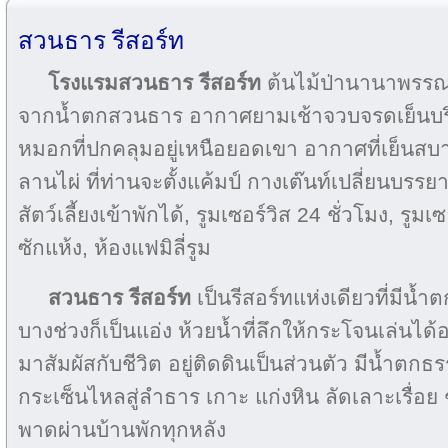
สวนธาร รีสอร์ท
โรงแรมสวนธาร รีสอร์ท
ต้นไม้ป่านานาพรร
จากน้ำตกสวนธาร อากาศยามเช้าจวบจรดเย็นบริสุ
หมอกที่ปกคลุมอยู่เหนือยอดเขา อากาศที่เย็นสบาย
ลานไผ่ ที่ท่านจะตั้งแค้มป์ กางเต๊นท์เปลี่ยนบรร
สัตว์เลี้ยงเข้าพักได้, รูมเซอร์วิส 24 ชั่วโมง, รูมเ
ซักแห้ง, ห้องแฟมิลี่รูม
สวนธาร รีสอร์ท
เป็นรีสอร์ทแห่งเดียวที่มีน้ำ
บางช่วงก็เป็นแอ่ง ห้วยน้ำที่ลึกให้กระโจนเล่นได
มาสัมผัสกับชีวิต อยู่ติดดินเป็นส่วนตัว มีน้ำต
กระเซ็นไหลสู่ลำธาร เกาะ แก่งหิน ลัดเลาะเรื่อย
พาดผ่านบ้านพักทุกหลัง