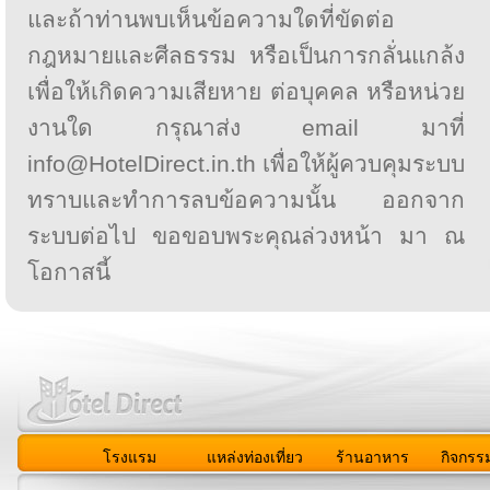
และถ้าท่านพบเห็นข้อความใดที่ขัดต่อ
กฎหมายและศีลธรรม หรือเป็นการกลั่นแกล้ง
เพื่อให้เกิดความเสียหาย ต่อบุคคล หรือหน่วย
งานใด กรุณาส่ง email มาที่
info@HotelDirect.in.th เพื่อให้ผู้ควบคุมระบบ
ทราบและทำการลบข้อความนั้น ออกจาก
ระบบต่อไป ขอขอบพระคุณล่วงหน้า มา ณ
โอกาสนี้
โรงแรม
แหล่งท่องเที่ยว
ร้านอาหาร
กิจกรร
สมาชิก
|
เกี่ยวกับเรา
|
ติดต่อเรา
|
แผนผัง
|
ข่าวสาร
|
User A