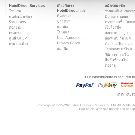
HotelDirect Services
เกี่ยวกับเรา
สมัครสมาชิก
HotelDirect.in.th
โรงแรม
รายละเอียด Packa
ติดต่อเรา
แหล่งท่องเที่ยว
Domain name
ข่าวสาร
ร้านอาหาร
ตรวจสอบชื่อ Dom
แผนผัง
กิจกรรม
เว็บโฮสติ้ง
โฆษณา
เทศกาล
ออกแบบ Logo
User Agreement
ศูนย์ OTOP
ออกแบบเว็บไซต์
Privacy Policy
แพคเกจทัวร์
ตัวอย่าง Template
สมาชิก
Template มาใหม่
วิธีการชำระเงิน
ยืนยันชำระเงิน
ต่ออายุ
"Our infrastructure is secured 
Copyright © 1995-2026 Ideal Creation Center Co., Ltd. All Rights 
Use of this Web site constitutes accep