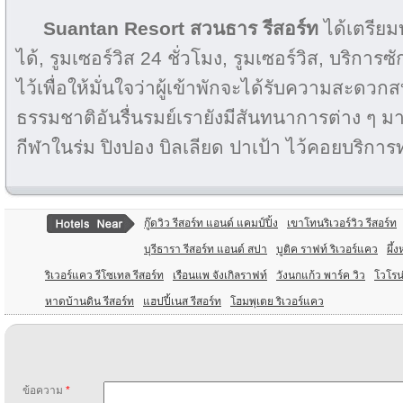
Suantan Resort
สวนธาร รีสอร์ท
ได้เตรียมบ
ได้, รูมเซอร์วิส 24 ชั่วโมง, รูมเซอร์วิส, บริการซั
ไว้เพื่อให้มั่นใจว่าผู้เข้าพักจะได้รับความสะด
ธรรมชาติอันรื่นรมย์เรายังมีสันทนาการต่าง ๆ
กีฬาในร่ม ปิงปอง บิลเลียด ปาเป้า ไว้คอยบริการ
กู๊ดวิว รีสอร์ท แอนด์ แคมป์ปิ้ง
เขาโทนริเวอร์วิว รีสอร์ท
บุรีธารา รีสอร์ท แอนด์ สปา
บูติค ราฟท์ ริเวอร์แคว
ผึ้
ริเวอร์แคว รีโซเทล รีสอร์ท
เรือนแพ จังเกิลราฟท์
วังนกแก้ว พาร์ค วิว
โวโรน่
หาดบ้านดิน รีสอร์ท
แฮปปี้เนส รีสอร์ท
โฮมพุเตย ริเวอร์แคว
ข้อความ
*