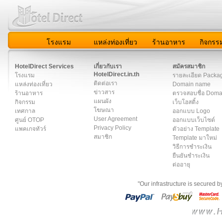
โรงแรม
แหล่งท่องเที่ยว
ร้านอาหาร
กิจกรร
สมาชิก
|
เกี่ยวกับเรา
|
ติดต่อเรา
|
แผนผัง
|
ข่าวสาร
|
User A
HotelDirect Services
เกี่ยวกับเรา
สมัครสมาชิก
HotelDirect.in.th
โรงแรม
รายละเอียด Packa
ติดต่อเรา
แหล่งท่องเที่ยว
Domain name
ข่าวสาร
ร้านอาหาร
ตรวจสอบชื่อ Dom
แผนผัง
กิจกรรม
เว็บโฮสติ้ง
โฆษณา
เทศกาล
ออกแบบ Logo
User Agreement
ศูนย์ OTOP
ออกแบบเว็บไซต์
Privacy Policy
แพคเกจทัวร์
ตัวอย่าง Template
สมาชิก
Template มาใหม่
วิธีการชำระเงิน
ยืนยันชำระเงิน
ต่ออายุ
"Our infrastructure is secured 