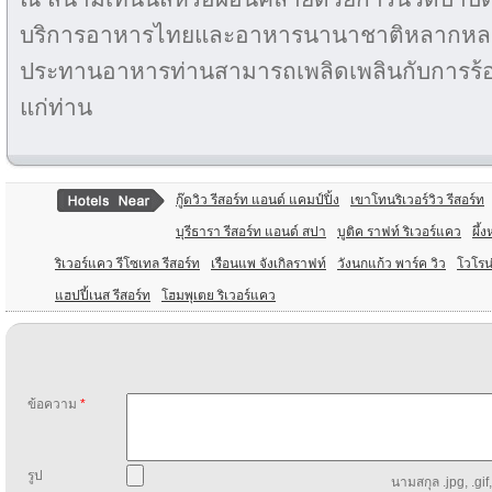
บริการอาหารไทยและอาหารนานาชาติหลากหลา
ประทานอาหารท่านสามารถเพลิดเพลินกับการร้อง
แก่ท่าน
กู๊ดวิว รีสอร์ท แอนด์ แคมป์ปิ้ง
เขาโทนริเวอร์วิว รีสอร์ท
บุรีธารา รีสอร์ท แอนด์ สปา
บูติค ราฟท์ ริเวอร์แคว
ผึ้
ริเวอร์แคว รีโซเทล รีสอร์ท
เรือนแพ จังเกิลราฟท์
วังนกแก้ว พาร์ค วิว
โวโรน่
แฮปปี้เนส รีสอร์ท
โฮมพุเตย ริเวอร์แคว
ข้อความ
*
รูป
นามสกุล .jpg, .gif