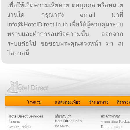
เพื่อให้เกิดความเสียหาย ต่อบุคคล หรือหน่วย
งานใด กรุณาส่ง email มาที่
info@HotelDirect.in.th เพื่อให้ผู้ควบคุมระบบ
ทราบและทำการลบข้อความนั้น ออกจาก
ระบบต่อไป ขอขอบพระคุณล่วงหน้า มา ณ
โอกาสนี้
โรงแรม
แหล่งท่องเที่ยว
ร้านอาหาร
กิจกรร
สมาชิก
|
เกี่ยวกับเรา
|
ติดต่อเรา
|
แผนผัง
|
ข่าวสาร
|
User A
HotelDirect Services
เกี่ยวกับเรา
สมัครสมาชิก
HotelDirect.in.th
โรงแรม
รายละเอียด Packa
ติดต่อเรา
แหล่งท่องเที่ยว
Domain name