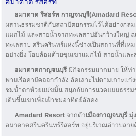
อมาดาด รีสอร์ท
อมาดาด รีสอร์ท กาญจนบุรี(Amadard Res
ผสานธรรมชาติกับสถาปัตยกรรมไว้ได้อย่างกลมก
แมกไม้ และสายน้ำจากทะเลสาปอันกว้างใหญ่ 
ทะเลสาบ ศรีนครินทร์แห่งนี้ช่างเป็นสถานที่ที่เ
อย่างยิ่ง โอบล้อมด้วยขุนเขาแมกไม้ สายน้ำแ
อมาดาดกาญจนบุรี
มีกิจกรรมมากมาย ให้ท่าน
พายเรือคายัคออกกำลัง ลัดเลาะไปตามเกาะแก่งต่
ชมน้ำตกห้วยแม่ขมิ้น สนุกกับการนวดแบบธรรมช
เดินขึ้นเขาเพื่อเฝ้าชมอาทิตย์อัสดง
Amadard Resort
จากตัว
เมืองกาญจนบุรี
มุ่
อมาดาดศรีนครินทร์รีสอร์ท อยู่บริเวณอ่าวปลา