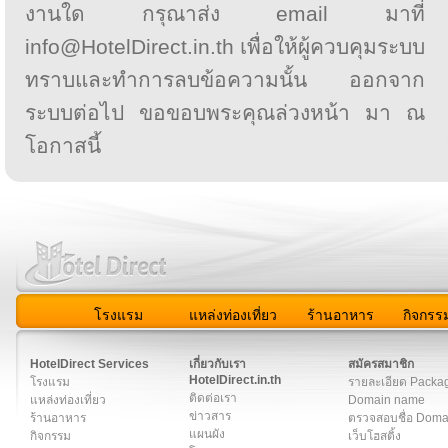
งานใด กรุณาส่ง email มาที่
info@HotelDirect.in.th เพื่อให้ผู้ควบคุมระบบ
ทราบและทำการลบข้อความนั้น ออกจาก
ระบบต่อไป ขอขอบพระคุณล่วงหน้า มา ณ
โอกาสนี้
โรงแรม
แหล่งท่องเที่ยว
ร้านอาหาร
กิจกรร
สมาชิก
|
เกี่ยวกับเรา
|
ติดต่อเรา
|
แผนผัง
|
ข่าวสาร
|
User A
HotelDirect Services
เกี่ยวกับเรา
สมัครสมาชิก
HotelDirect.in.th
โรงแรม
รายละเอียด Packa
ติดต่อเรา
แหล่งท่องเที่ยว
Domain name
ข่าวสาร
ร้านอาหาร
ตรวจสอบชื่อ Dom
แผนผัง
กิจกรรม
เว็บโฮสติ้ง