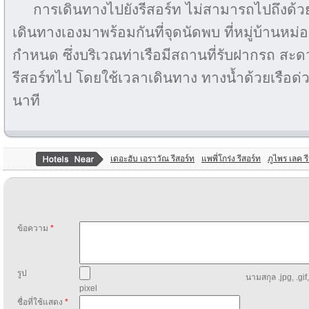
การเดินทางไปยังรีสอร์ท ไม่สามารถไปถึงด้ว
เดินทางเองมาพร้อมกันที่จุดนัดพบ ที่หมู่บ้านหม
กำหนด ซึ่งบริเวณท่าเรือมีสถานที่รับฝากรถ สะ
รีสอร์ทไป โดยใช้เวลาเดินทาง ทางน้ำด้วยเรื
นาที
เดอะฮับ เอราวัณ รีสอร์ท
แพพี่โกร่ง รีสอร์ท
ภูไพร เลค ร
ข้อความ
*
รูป
นามสกุล .jpg, .gif
pixel
ชื่อที่ใช้แสดง
*