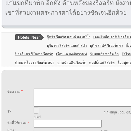
แก่แขกที่มาพัก อีกทั้ง ด้านหลังของรีสอร์ท ยังส
เขาที่สวยงามตระการตาได้อย่างชัดเจนอีกด้วย
กู๊ดวิว รีสอร์ท แอนด์ แคมป์ปิ้ง
เดอะโฟล๊ตเฮาส์ ริเวอร์ แ
บุรีธารา รีสอร์ท แอนด์ สปา
บูติค ราฟท์ ริเวอร์แคว
ผึ้
ริเวอร์แคว รีโซเทล รีสอร์ท
เรือนแพ จังเกิลราฟท์
วังนกแก้ว พาร์ค วิว
โวโรน่
สายธารไอยรา รีสอร์ท สปา
หาดบ้านดิน รีสอร์ท
แฮปปี้เนส รีสอร์ท
โฮมพุเตย
ข้อความ
*
รูป
นามสกุล .jpg, .gif
pixel
ชื่อที่ใช้แสดง
*
Email