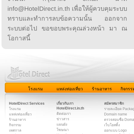
info@HotelDirect.in.th เพื่อให้ผู้ควบคุมระบบ
ทราบและทำการลบข้อความนั้น ออกจาก
ระบบต่อไป ขอขอบพระคุณล่วงหน้า มา ณ
โอกาสนี้
โรงแรม
แหล่งท่องเที่ยว
ร้านอาหาร
กิจกรร
สมาชิก
|
เกี่ยวกับเรา
|
ติดต่อเรา
|
แผนผัง
|
ข่าวสาร
|
User A
HotelDirect Services
เกี่ยวกับเรา
สมัครสมาชิก
HotelDirect.in.th
โรงแรม
รายละเอียด Packa
ติดต่อเรา
แหล่งท่องเที่ยว
Domain name
ข่าวสาร
ร้านอาหาร
ตรวจสอบชื่อ Dom
แผนผัง
กิจกรรม
เว็บโฮสติ้ง
โฆษณา
เทศกาล
ออกแบบ Logo