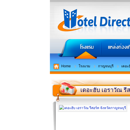
Home
โรงแรม
กาญจนบุรี
เดอะฮ
เดอะฮับ เอราวัณ รี