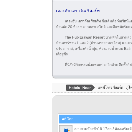
เดอะฮับ เอราวัณ รีสอร์ท
เดอะฮับ เอราวัณ รีสอร์ท
ชื่อเดิมคือ
ทิพรัตน์แ
บ้านพัก 20 ห้อง หลากหลายสไตล์ และมีแพพักริมแม
The Hub Erawan Resort
บ้านพักในสวนสวย 
บ้านทาร์ซาน 1 และ 2 (บ้านทรงสามเหลี่ยม) และแ
ปรับอากาศ, เครื่องทำน้ำอุ่น, ห้องอาบน้ำแบบ Bath
เสื้อชูชีพ
ที่นี่ยังมีกิจกรรมนั่งแพตกปลาอีกด้วย อีกทั้
แพพี่โกร่ง รีสอร์ท
ภูไ
#6 โดย
สอบถามหัองพัก16-17สค 3หัองเสริมเต