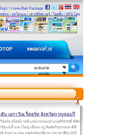
็จรูป
|
รายละเอียด Package
sting
|
จดโดเมน
|
เช่าเซิร์ฟเวอร์
|
โฮสติ้ง
|
VPS ไทย
ฮับ เอราวัณ รีสอร์ท จังหวัดกาญจนบุรี
รีสอร์ท สไตล์บาหลี แห่งแรกของอำเภอศรีสวัสดิ์ ที่พัก
กริมแม่น้ำแควใหญ่ เมืองกาญ สัมผัสกับธรรมชาติที่
ณ์ สวยงาม และ แหล่งท่องเที่ยวมากมาย เพี่ยง 200