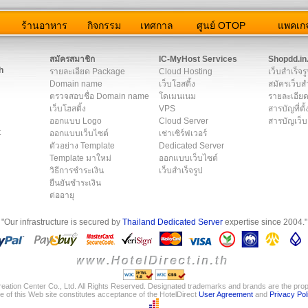
ว
ร้านอาหาร
กิจกรรม
เทศกาล
ศูนย์ OTOP
แพคเกจ
ต่อเรา
|
แผนผัง
|
ข่าวสาร
|
User Agreement
|
Privacy Policy
|
โฆษณา
สมัครสมาชิก
IC-MyHost Services
Shopdd.in
h
รายละเอียด Package
Cloud Hosting
เว็บสำเร็จร
Domain name
เว็บโฮสติ้ง
สมัครเว็บสำ
ตรวจสอบชื่อ Domain name
โดเมนเนม
รายละเอียด
เว็บโฮสติ้ง
VPS
สารบัญที่ตั้
ออกแบบ Logo
Cloud Server
สารบัญเว็บ
t
ออกแบบเว็บไซต์
เช่าเซิร์ฟเวอร์
ตัวอย่าง Template
Dedicated Server
Template มาใหม่
ออกแบบเว็บไซต์
วิธีการชำระเงิน
เว็บสำเร็จรูป
ยืนยันชำระเงิน
ต่ออายุ
"Our infrastructure is secured by
Thailand Dedicated Server
expertise since 2004."
eation Center Co., Ltd. All Rights Reserved. Designated trademarks and brands are the prope
e of this Web site constitutes acceptance of the HotelDirect
User Agreement
and
Privacy Pol