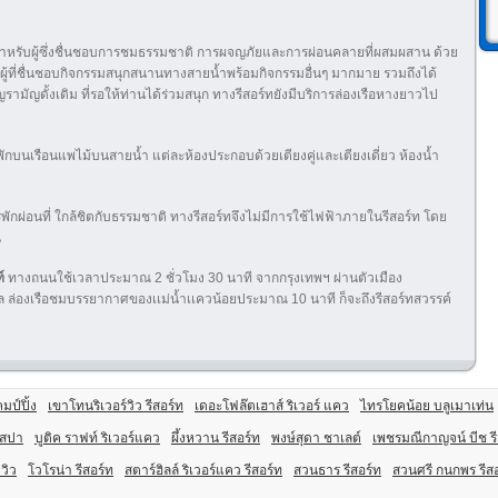
่ยมสำหรับผู้ซึ่งชื่นชอบการชมธรรมชาติ การผจญภัยและการผ่อนคลายที่ผสมผสาน ด้วย
บผู้ที่ชื่นชอบกิจกรรมสนุกสนานทางสายน้ำพร้อมกิจกรรมอื่นๆ มากมาย รวมถึงได้
ัญดั้งเดิม ที่รอให้ท่านได้ร่วมสนุก ทางรีสอร์ทยังมีบริการล่องเรือหางยาวไป
ักบนเรือนแพไม้บนสายน้ำ แต่ละห้องประกอบด้วยเตียงคู่และเตียงเดี่ยว ห้องน้ำ
พักผ่อนที่ ใกล้ชิตกับธรรมชาติ ทางรีสอร์ทจึงไม่มีการใช้ไฟฟ้าภายในรีสอร์ท โดย
น
ท์
ทางถนนใช้เวลาประมาณ 2 ชั่วโมง 30 นาที จากกรุงเทพฯ ผ่านตัวเมือง
ทล ล่องเรือชมบรรยากาศของเเม่น้ำเเควน้อยประมาณ 10 นาที ก็จะถึงรีสอร์ทสวรรค์
มป์ปิ้ง
เขาโทนริเวอร์วิว รีสอร์ท
เดอะโฟล๊ตเฮาส์ ริเวอร์ แคว
ไทรโยคน้อย บลูเมาเท่น
 สปา
บูติค ราฟท์ ริเวอร์แคว
ผึ้งหวาน รีสอร์ท
พงษ์สุดา ชาเลต์
เพชรมณีกาญจน์ บีช รี
วิว
โวโรน่า รีสอร์ท
สตาร์ฮิลล์ ริเวอร์แคว รีสอร์ท
สวนธาร รีสอร์ท
สวนศรี กนกพร รีส