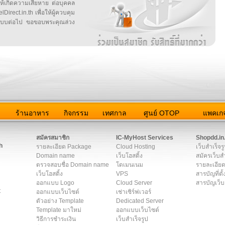
ให้เกิดความเสียหาย ต่อบุคคล
irect.in.th เพื่อให้ผู้ควบคุม
บบต่อไป ขอขอบพระคุณล่วง
ว
ร้านอาหาร
กิจกรรม
เทศกาล
ศูนย์ OTOP
แพคเกจ
ต่อเรา
|
แผนผัง
|
ข่าวสาร
|
User Agreement
|
Privacy Policy
|
โฆษณา
สมัครสมาชิก
IC-MyHost Services
Shopdd.in
h
รายละเอียด Package
Cloud Hosting
เว็บสำเร็จร
Domain name
เว็บโฮสติ้ง
สมัครเว็บสำ
ตรวจสอบชื่อ Domain name
โดเมนเนม
รายละเอียด
เว็บโฮสติ้ง
VPS
สารบัญที่ตั้
ออกแบบ Logo
Cloud Server
สารบัญเว็บ
t
ออกแบบเว็บไซต์
เช่าเซิร์ฟเวอร์
ตัวอย่าง Template
Dedicated Server
Template มาใหม่
ออกแบบเว็บไซต์
วิธีการชำระเงิน
เว็บสำเร็จรูป