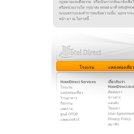
กฎหมายและศีลธรรม หรือเป็นการกลั่นแกล้งเพื่อ
หรือหน่วยงานใด กรุณาส่ง email มาที่ info@HotelD
ระบบทราบและทำการลบข้อความนั้น ออกจากระ
หน้า มา ณ โอกาสนี้
โรงแรม
แหล่งท่องเที่ย
สมาชิก
|
เกี่ยวกับเรา
|
ติด
HotelDirect Services
เกี่ยวกับเรา
HotelDirect.in.t
โรงแรม
ติดต่อเรา
แหล่งท่องเที่ยว
ข่าวสาร
ร้านอาหาร
แผนผัง
กิจกรรม
โฆษณา
เทศกาล
User Agreemen
ศูนย์ OTOP
Privacy Policy
แพคเกจทัวร์
สมาชิก