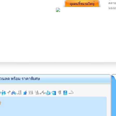
คลายแ
มองออ
่วนลด พร้อม ราคาพิเศษ