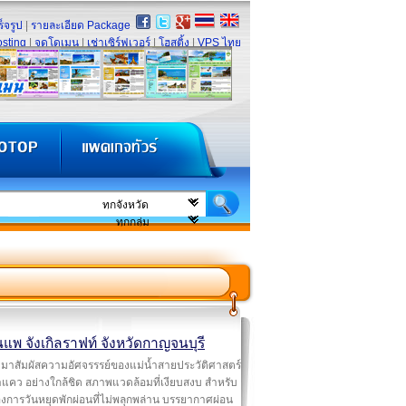
็จรูป
|
รายละเอียด Package
sting
|
จดโดเมน
|
เช่าเซิร์ฟเวอร์
|
โฮสติ้ง
|
VPS ไทย
นแพ จังเกิลราฟท์ จังหวัดกาญจนบุรี
มาสัมผัสความอัศจรรรย์ของแม่น้ำสายประวัติศาสตร์
ำแคว อย่างใกล้ชิด สภาพแวดล้อมที่เงียบสงบ สำหรับ
่ต้องการวันหยุดพักผ่อนที่ไม่พลุกพล่าน บรรยากาศผ่อน