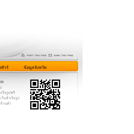
ทัวร์
ข้อมูลจังหวัด
.th
ูป
เร็จรูปฟรี
เว็บสำเร็จรูป
งร้านค้า