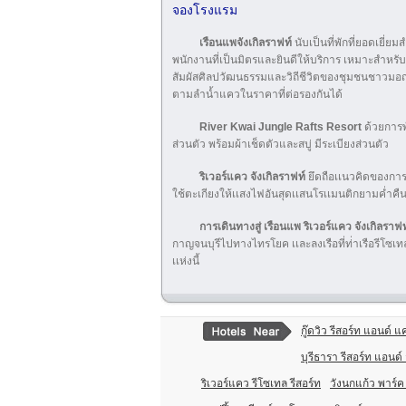
จองโรงแรม
เรือนแพจังเกิลราฟท์
นับเป็นที่พักที่ยอดเยี
พนักงานที่เป็นมิตรและยินดีให้บริการ เหมาะสำหรั
สัมผัสศิลปวัฒนธรรมและวิถีชีวิตของชุมชนชาวมอญราม
ตามลำน้ำแควในราคาที่ต่อรองกันได้
River Kwai Jungle Rafts Resort
ด้วยการพ
ส่วนตัว พร้อมผ้าเช็ดตัวและสบู่ มีระเบียงส่วนตัว
ริเวอร์แคว จังเกิลราฟท์
ยึดถือเเนวคิดของการ
ใช้ตะเกียงให้เเสงไฟอันสุดเเสนโรเเมนติกยามค่ำคื
การเดินทางสู่ เรือนแพ ริเวอร์แคว จังเกิลราฟ
กาญจนบุรีไปทางไทรโยค เเละลงเรือที่ท่่าเรือรีโซเ
เเห่งนี้
กู๊ดวิว รีสอร์ท แอนด์ แค
บุรีธารา รีสอร์ท แอนด์
ริเวอร์แคว รีโซเทล รีสอร์ท
วังนกแก้ว พาร์ค 