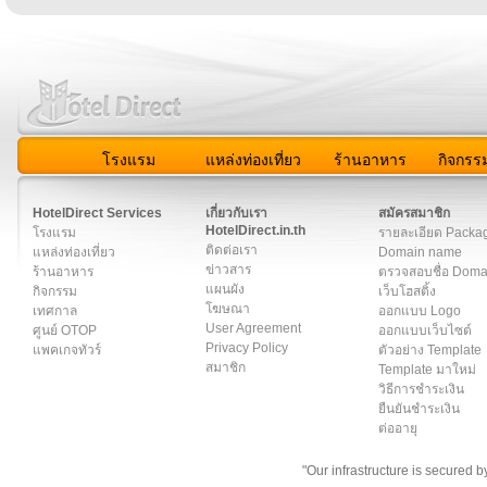
โรงแรม
แหล่งท่องเที่ยว
ร้านอาหาร
กิจกรร
สมาชิก
|
เกี่ยวกับเรา
|
ติดต่อเรา
|
แผนผัง
|
ข่าวสาร
|
User A
HotelDirect Services
เกี่ยวกับเรา
สมัครสมาชิก
HotelDirect.in.th
โรงแรม
รายละเอียด Packa
ติดต่อเรา
แหล่งท่องเที่ยว
Domain name
ข่าวสาร
ร้านอาหาร
ตรวจสอบชื่อ Dom
แผนผัง
กิจกรรม
เว็บโฮสติ้ง
โฆษณา
เทศกาล
ออกแบบ Logo
User Agreement
ศูนย์ OTOP
ออกแบบเว็บไซต์
Privacy Policy
แพคเกจทัวร์
ตัวอย่าง Template
สมาชิก
Template มาใหม่
วิธีการชำระเงิน
ยืนยันชำระเงิน
ต่ออายุ
"Our infrastructure is secured 