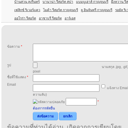
บ้านสวน ลุงรินทร์
บานาน่า รีสอร์ท สปา
แบมบูเฮาส์ กาญจนบุรี
ผึ้งหวาน รี
เฟลิกซ์ ริเวอร์แคว
ไมด้า รีสอร์ท กาญจนบุรี
ยู อินจันทรี กาญจนบุรี
รอยัล ริเ
ออโรร่า รีสอร์ท
อาชาบุรี รีสอร์ท
อาร์เอส
ข้อความ
*
รูป
นามสกุล .jpg, .gif
pixel
ชื่อที่ใช้แสดง
*
Email
แจ้งทาง Email
ความลับ)
*
ต้องการรหัสอื่น
ส่งข้อความ
ยกเลิก
ข้อความที่ท่านได้อ่าน เกิดจากการเขียนโดย