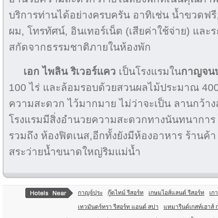
บริการท่านได้อย่างครบครัน อาทิเช่น น้ำขวดฟรี, ห
ผม, โทรทัศน์, อินเทอร์เน็ต (เสียค่าใช้จ่าย) และร
สกัดจากธรรมชาติภายในห้องพัก
เอก ไพลิน ริเวอร์แคว
เป็นโรงแรมใน
กาญจนบุ
100 ไร่ และล้อมรอบด้วยสวนผลไม้ประมาณ 400 ไ
ความสะดวก ไว้มากมาย ไม่ว่าจะเป็น ลานกว้าง
โรงแรมมีสิ่งอำนวยความสะดวกทางนันทนาการ ไ
รวมถึง ห้องฟิตเนส,อีกทั้งยังมีห้องอาหาร ร้านค
สระว่ายน้ำขนาดใหญ่ริมแม่น้ำ
กาญจ์ปุระ
กู๊ดไทม์ รีสอร์ท
เกษมไอส์แลนด์ รีสอร์ท
เกา
เทวมันตร์ทรา รีสอร์ท แอนด์ สปา
แทมารีนด์เกสท์เฮาส์ 