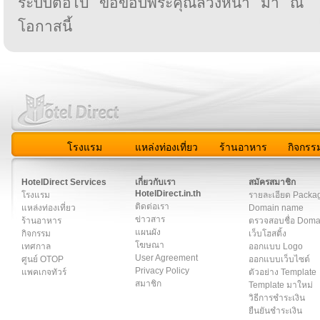
ระบบต่อไป ขอขอบพระคุณล่วงหน้า มา ณ
โอกาสนี้
โรงแรม
แหล่งท่องเที่ยว
ร้านอาหาร
กิจกรร
สมาชิก
|
เกี่ยวกับเรา
|
ติดต่อเรา
|
แผนผัง
|
ข่าวสาร
|
User A
HotelDirect Services
เกี่ยวกับเรา
สมัครสมาชิก
HotelDirect.in.th
โรงแรม
รายละเอียด Packa
ติดต่อเรา
แหล่งท่องเที่ยว
Domain name
ข่าวสาร
ร้านอาหาร
ตรวจสอบชื่อ Dom
แผนผัง
กิจกรรม
เว็บโฮสติ้ง
โฆษณา
เทศกาล
ออกแบบ Logo
User Agreement
ศูนย์ OTOP
ออกแบบเว็บไซต์
Privacy Policy
แพคเกจทัวร์
ตัวอย่าง Template
สมาชิก
Template มาใหม่
วิธีการชำระเงิน
ยืนยันชำระเงิน