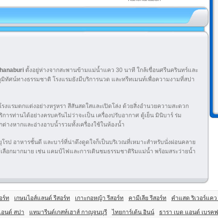
chanaburi
ตั้งอยู่ห่างจากสะพานข้ามแม่น้ำแคว 30 นาที ใกล้เขื่อนศรีนครินทร์และ
ภูมิทัศน์ทางธรรมชาติ โรงแรมยังมีบริการนวด และทรีทเมนท์เพื่อความงามที่สปา
ของโรงแรมตกแต่งอย่างหรูหรา สีสันสดใสและเปิดโล่ง ด้วยสิ่งอำนวยความสะดวก
ารท่านได้อย่างครบครันไม่ว่าจะเป็น เครื่องปรับอากาศ ตู้เย็น มินิบาร์ ร่ม
กต่างหากและอ่างอาบน้ำรวมทั้งเครื่องใช้ในห้องน้ำ
โรป อาหารชั้นดี และบาร์ที่น่าดึงดูดใจก็เป็นบริเวณที่เหมาะสำหรับนั่งผ่อนคลาย
ห้เลือกมากมาย เช่น แคมป์ไฟและการเดินชมธรรมชาติริมแม่น้ำ พร้อมสระว่ายน้ำ
สอร์ท
เกษมไอส์แลนด์ รีสอร์ท
เกาะกอหญ้า รีสอร์ท
คามีเลีย รีสอร์ท
คำแสด ริเวอร์แคว 
 แอนด์ สปา
แทมารีนด์เกสท์เฮาส์ กาญจนบุรี
ไทยการ์เด้น อินน์
ธารา เบด แอนด์ เบรคฟ