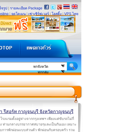
็จรูป
|
รายละเอียด Package
sting
|
จดโดเมน
|
เช่าเซิร์ฟเวอร์
|
โฮสติ้ง
|
VPS ไทย
า รีสอร์ท กาญจนบุรี จังหวัดกาญจนบุรี
โรงแรมตั้งอยู่ห่างจากกรุงเทพฯ เพียงแค่ขับรถไม่กี่
โมง ท่ามกลางบรรยากาศสบายๆและเป็นกันเอง เหมาะ
บการพักผ่อนแบบส่วนตัว พักผ่อนกับครอบครัว รวม