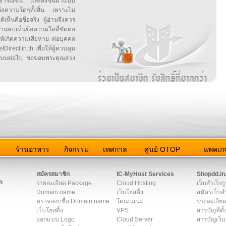
สาธารณชน และส่งขึ้นมาแบบ
ข้อความใดๆทั้งสิ้น เพราะไม่
้เห็นคือชื่อจริง ผู้อ่านจึงควร
บเห็นข้อความใดที่ขัดต่อ
ให้เกิดความเสียหาย ต่อบุคคล
irect.in.th เพื่อให้ผู้ควบคุม
บบต่อไป ขอขอบพระคุณล่วง
ว
ร้านอาหาร
กิจกรรม
เทศกาล
ศูนย์ OTOP
แพคเกจ
ต่อเรา
|
แผนผัง
|
ข่าวสาร
|
User Agreement
|
Privacy Policy
|
โฆษณา
สมัครสมาชิก
IC-MyHost Services
Shopdd.in
h
รายละเอียด Package
Cloud Hosting
เว็บสำเร็จร
Domain name
เว็บโฮสติ้ง
สมัครเว็บสำ
ตรวจสอบชื่อ Domain name
โดเมนเนม
รายละเอียด
เว็บโฮสติ้ง
VPS
สารบัญที่ตั้
ออกแบบ Logo
Cloud Server
สารบัญเว็บ