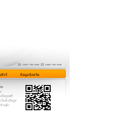
ทัวร์
ข้อมูลจังหวัด
.th
ูป
เร็จรูปฟรี
เว็บสำเร็จรูป
งร้านค้า