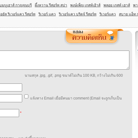
บมบูเฮาส์ กาญจนบุรี
ผึ้งหวาน รีสอร์ท สปา
พงษ์เพ็ญ เกสท์เฮ้าส์
พลอย เกสท์ เฮาส์
พาว
อยัล ริเวอร์แคว รีสอร์ท
ริเวอร์ แคว
ริเวอร์แคว บริดจ์ รีสอร์ท
ริเวอร์แคว
สบาย แอ็ท
นามสกุล .jpg, .gif, .png ขนาด์ไม่เกิน 100 KB, กว้างไม่เกิน 600
แจ้งทาง Email เมื่อมีคนมา comment (Email จะถูกเก็บเป็น
*