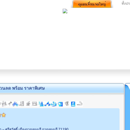
ทั้งป
่วนลด พร้อม ราคาพิเศษ
 – ศรีสวัสดิ์ เมืองกาญจนบุรี กาญจนบุรี 71190