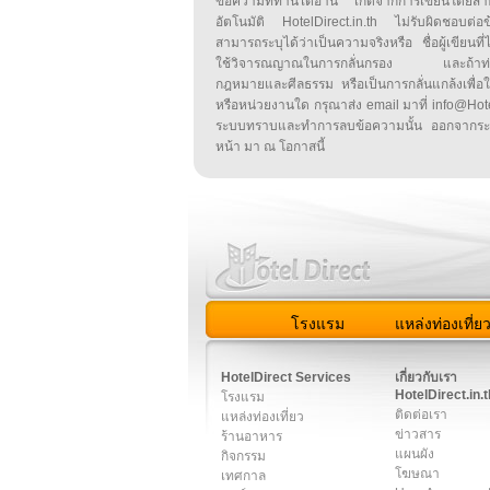
ข้อความที่ท่านได้อ่าน เกิดจากการเขียนโดย
อัตโนมัติ HotelDirect.in.th ไม่รับผิดชอบต่อ
สามารถระบุได้ว่าเป็นความจริงหรือ ชื่อผู้เขียนที่ได
ใช้วิจารณญาณในการกลั่นกรอง และถ้าท่านพ
กฎหมายและศีลธรรม หรือเป็นการกลั่นแกล้งเพื่อ
หรือหน่วยงานใด กรุณาส่ง email มาที่ info@HotelD
ระบบทราบและทำการลบข้อความนั้น ออกจากระ
หน้า มา ณ โอกาสนี้
โรงแรม
แหล่งท่องเที่ย
สมาชิก
|
เกี่ยวกับเรา
|
ติด
HotelDirect Services
เกี่ยวกับเรา
HotelDirect.in.t
โรงแรม
ติดต่อเรา
แหล่งท่องเที่ยว
ข่าวสาร
ร้านอาหาร
แผนผัง
กิจกรรม
โฆษณา
เทศกาล