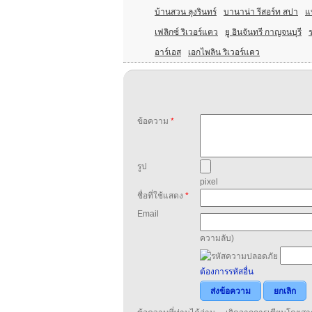
บ้านสวน ลุงรินทร์
บานาน่า รีสอร์ท สปา
แ
เฟลิกซ์ ริเวอร์แคว
ยู อินจันทรี กาญจนบุรี
ร
อาร์เอส
เอกไพลิน ริเวอร์แคว
ข้อความ
*
รูป
pixel
ชื่อที่ใช้แสดง
*
Email
ความลับ)
ต้องการรหัสอื่น
ส่งข้อความ
ยกเลิก