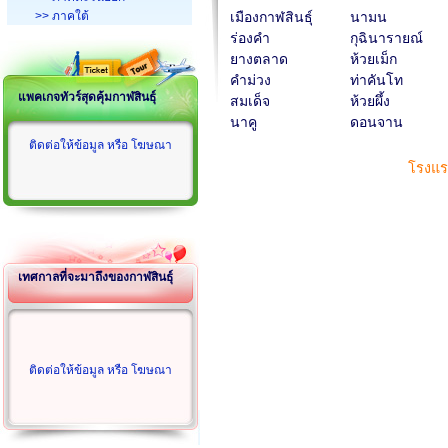
>> ภาคใต้
เมืองกาฬสินธุ์
นามน
ร่องคำ
กุฉินารายณ์
ยางตลาด
ห้วยเม็ก
คำม่วง
ท่าคันโท
แพคเกจทัวร์สุดคุ้มกาฬสินธุ์
สมเด็จ
ห้วยผึ้ง
นาคู
ดอนจาน
ติดต่อให้ข้อมูล หรือ โฆษณา
โรงแร
เทศกาลที่จะมาถึงของกาฬสินธุ์
ติดต่อให้ข้อมูล หรือ โฆษณา