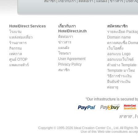
สมาชิก
|
เกี่ยวกับเรา
|
ติดต่อเรา
|
แผนผัง
|
ข่าวสาร
|
User A
HotelDirect Services
เกี่ยวกับเรา
สมัครสมาชิก
HotelDirect.in.th
โรงแรม
รายละเอียด Packa
ติดต่อเรา
แหล่งท่องเที่ยว
Domain name
ข่าวสาร
ร้านอาหาร
ตรวจสอบชื่อ Dom
แผนผัง
กิจกรรม
เว็บโฮสติ้ง
โฆษณา
เทศกาล
ออกแบบ Logo
User Agreement
ศูนย์ OTOP
ออกแบบเว็บไซต์
Privacy Policy
แพคเกจทัวร์
ตัวอย่าง Template
สมาชิก
Template มาใหม่
วิธีการชำระเงิน
ยืนยันชำระเงิน
ต่ออายุ
"Our infrastructure is secured 
Copyright © 1995-2026 Ideal Creation Center Co., Ltd. All Rights 
Use of this Web site constitutes accep