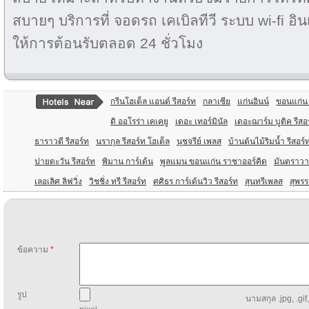
สบายๆ บริการที่ จอดรถ เคเบิลทีวี ระบบ wi-fi อิ
ให้การต้อนรับตลอด 24 ชั่วโมง
กรีนโฮเต็ล แอนด์ รีสอร์ท
กลาเซีย
แก่นอินน์
ขอนแก่น 
ดิ ออโรร่า เคเคยู
เดอะ เทอร์มินัล
เดอะฌาร์ม บูติค รีสอ
ธาราวดี รีสอร์ท
นรากุล รีสอร์ท โฮเต็ล
นุชจรีย์ เพลส
บ้านต้นไม้ริมน้ำ รีสอร์
ปายตะวัน รีสอร์ท
พิมาน การ์เด้น
พูลแมน ขอนแก่น ราชาออร์คิด
มันตราวาร
เลอเลิศ ลิฟวิ่ง
วิชชิ่ง ทรี รีสอร์ท
ศศิธร การ์เด้นวิว รีสอร์ท
สุนทรีเพลส
สุพรร
ข้อความ
*
รูป
นามสกุล .jpg, .gif