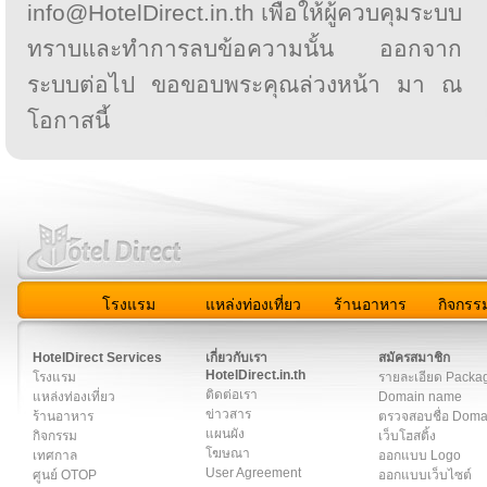
info@HotelDirect.in.th เพื่อให้ผู้ควบคุมระบบ
ทราบและทำการลบข้อความนั้น ออกจาก
ระบบต่อไป ขอขอบพระคุณล่วงหน้า มา ณ
โอกาสนี้
โรงแรม
แหล่งท่องเที่ยว
ร้านอาหาร
กิจกรร
สมาชิก
|
เกี่ยวกับเรา
|
ติดต่อเรา
|
แผนผัง
|
ข่าวสาร
|
User A
HotelDirect Services
เกี่ยวกับเรา
สมัครสมาชิก
HotelDirect.in.th
โรงแรม
รายละเอียด Packa
ติดต่อเรา
แหล่งท่องเที่ยว
Domain name
ข่าวสาร
ร้านอาหาร
ตรวจสอบชื่อ Dom
แผนผัง
กิจกรรม
เว็บโฮสติ้ง
โฆษณา
เทศกาล
ออกแบบ Logo
User Agreement
ศูนย์ OTOP
ออกแบบเว็บไซต์