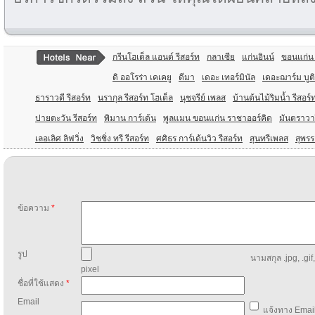
กรีนโฮเต็ล แอนด์ รีสอร์ท
กลาเซีย
แก่นอินน์
ขอนแก่น 
ดิ ออโรร่า เคเคยู
ดีมา
เดอะ เทอร์มินัล
เดอะฌาร์ม บูติ
ธาราวดี รีสอร์ท
นรากุล รีสอร์ท โฮเต็ล
นุชจรีย์ เพลส
บ้านต้นไม้ริมน้ำ รีสอร์
ปายตะวัน รีสอร์ท
พิมาน การ์เด้น
พูลแมน ขอนแก่น ราชาออร์คิด
มันตราวาร
เลอเลิศ ลิฟวิ่ง
วิชชิ่ง ทรี รีสอร์ท
ศศิธร การ์เด้นวิว รีสอร์ท
สุนทรีเพลส
สุพรร
ข้อความ
*
รูป
นามสกุล .jpg, .gif
pixel
ชื่อที่ใช้แสดง
*
Email
แจ้งทาง Email