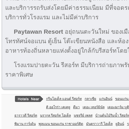
และบริการรถรับส่งโดยมีค่าธรรมเนียม มีที่จอด
บริการทั่วโรงแรม และไม่มีค่าบริการ
Paytawan Resort‎
อยุ่ถนนตะวันใหม่ ของเม
โทรทัศน์จอแบน ตู้เย็น โต๊ะเขียนหนังสือ และห้อง
อาหารท้องถิ่นหลายแห่งตั้งอยู่ใกล้กับรีสอร์ทโด
โรงแรมปายตะวัน รีสอร์ท มีบริการถ่ายภาพร
ราคาพิเศษ
กรีนโฮเต็ล แอนด์ รีสอร์ท
กลาเซีย
แก่นอินน์
ขอนแก่น 
ดิ ออโรร่า เคเคยู
ดีมา
เดอะ เทอร์มินัล
เดอะฌาร์ม บูติ
ธาราวดี รีสอร์ท
นรากุล รีสอร์ท โฮเต็ล
นุชจรีย์ เพลส
บ้านต้นไม้ริมน้ำ รีสอร์
พิมาน การ์เด้น
พูลแมน ขอนแก่น ราชาออร์คิด
มันตราวารี โฮเต็ล
ยูอินน์
ร