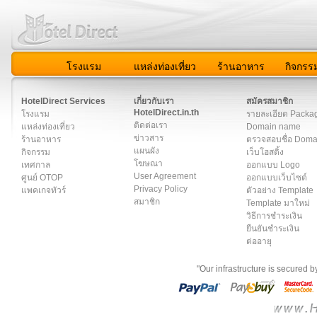
โรงแรม
แหล่งท่องเที่ยว
ร้านอาหาร
กิจกรร
สมาชิก
|
เกี่ยวกับเรา
|
ติดต่อเรา
|
แผนผัง
|
ข่าวสาร
|
User A
HotelDirect Services
เกี่ยวกับเรา
สมัครสมาชิก
HotelDirect.in.th
โรงแรม
รายละเอียด Packa
ติดต่อเรา
แหล่งท่องเที่ยว
Domain name
ข่าวสาร
ร้านอาหาร
ตรวจสอบชื่อ Dom
แผนผัง
กิจกรรม
เว็บโฮสติ้ง
โฆษณา
เทศกาล
ออกแบบ Logo
User Agreement
ศูนย์ OTOP
ออกแบบเว็บไซต์
Privacy Policy
แพคเกจทัวร์
ตัวอย่าง Template
สมาชิก
Template มาใหม่
วิธีการชำระเงิน
ยืนยันชำระเงิน
ต่ออายุ
"Our infrastructure is secured 