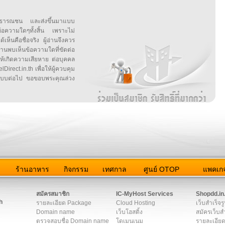
สาธารณชน และส่งขึ้นมาแบบ
ข้อความใดๆทั้งสิ้น เพราะไม่
้เห็นคือชื่อจริง ผู้อ่านจึงควร
บเห็นข้อความใดที่ขัดต่อ
ให้เกิดความเสียหาย ต่อบุคคล
irect.in.th เพื่อให้ผู้ควบคุม
บบต่อไป ขอขอบพระคุณล่วง
ว
ร้านอาหาร
กิจกรรม
เทศกาล
ศูนย์ OTOP
แพคเกจ
ต่อเรา
|
แผนผัง
|
ข่าวสาร
|
User Agreement
|
Privacy Policy
|
โฆษณา
สมัครสมาชิก
IC-MyHost Services
Shopdd.in
h
รายละเอียด Package
Cloud Hosting
เว็บสำเร็จร
Domain name
เว็บโฮสติ้ง
สมัครเว็บสำ
ตรวจสอบชื่อ Domain name
โดเมนเนม
รายละเอียด