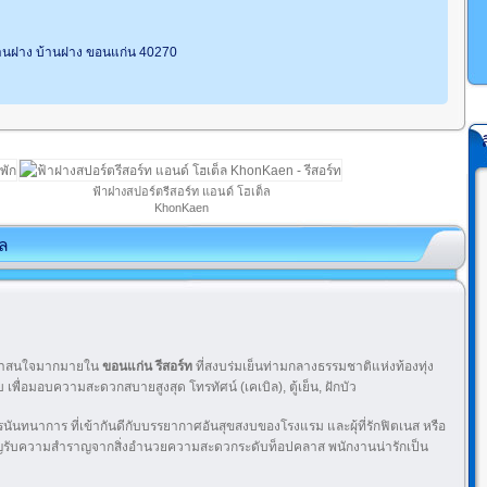
.บ้านฝาง บ้านฝาง ขอนแก่น 40270
ฟ้าฝางสปอร์ตรีสอร์ท แอนด์ โฮเต็ล
KhonKaen
็ล
ี่น่าสนใจมากมายใน
ขอนแก่น
รีสอร์ท
ที่สงบร่มเย็นท่ามกลางธรรมชาติแห่งท้องทุ่ง
เพื่อมอบความสะดวกสบายสูงสุด โทรทัศน์ (เคเบิล), ตู้เย็น, ฝักบัว
รนันทนาการ ที่เข้ากันดีกับบรรยากาศอันสุขสงบของโรงแรม และผุ้ที่รักฟิตเนส หรือ
เชิญรับความสำราญจากสิ่งอำนวยความสะดวกระดับท็อปคลาส พนักงานน่ารักเป็น