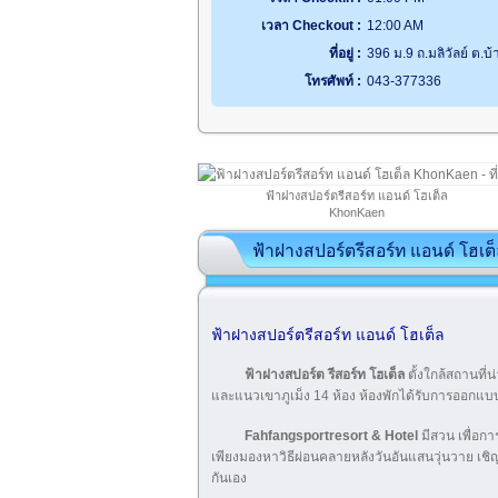
เวลา Checkout :
12:00 AM
ที่อยู่ :
396 ม.9 ถ.มลิวัลย์ ต
โทรศัพท์ :
043-377336
ฟ้าฝางสปอร์ตรีสอร์ท แอนด์ โฮเต็ล
KhonKaen
ฟ้าฝางสปอร์ตรีสอร์ท แอนด์ โฮเต
ฟ้าฝางสปอร์ตรีสอร์ท แอนด์ โฮเต็ล
ฟ้าฝางสปอร์ต รีสอร์ท โฮเต็ล
ตั้งใกล้สถานท
และแนวเขาภูเม็ง 14 ห้อง ห้องพักได้รับการออกแบบ 
Fahfangsportresort & Hotel
มีสวน เพื่อกา
เพียงมองหาวิธีผ่อนคลายหลังวันอันแสนวุ่นวาย 
กันเอง