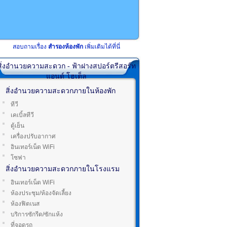
สอบถามเรื่อง
สำรองห้องพัก
เพิ่มเติมได้ที่นี่
สิ่งอำนวยความสะดวก - ฟ้าฝางสปอร์ตรีสอร์ท
แอนด์ โฮเต็ล
สิ่งอำนวยความสะดวกภายในห้องพัก
ทีวี
เคเบิ้ลทีวี
ตู้เย็น
เครื่องปรับอากาศ
อินเทอร์เน็ต WiFi
โซฟา
สิ่งอำนวยความสะดวกภายในโรงแรม
อินเทอร์เน็ต WiFi
ห้องประชุม/ห้องจัดเลี้ยง
ห้องฟิตเนส
บริการซักรีด/ซักแห้ง
ที่จอดรถ