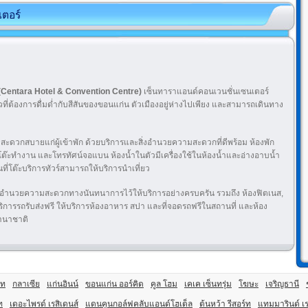
เตอร์
(Centara Hotel & Convention Centre)
เซ็นทาราแอนด์คอนเวนชั่นเซนเตอร์
วที่ต้องการดื่มด่ำกับสีสันของขอนแก่น ตัวเมืองอยู่ห่างไปเพียง และสามารถเดินทาง
ะดวกสบายแก่ผู้เข้าพัก ด้วยบริการและสิ่งอำนวยความสะดวกที่ดีพร้อม ห้องพัก
ว โต๊ะทำงาน และโทรทัศน์จอแบน ห้องน้ำในตัวมีเครื่องใช้ในห้องน้ำและอ่างอาบน้ำ
ที่โต๊ะบริการทัวร์สามารถให้บริการนำเที่ยว
งอำนวยความสะดวกทางนันทนาการไว้ให้บริการอย่างครบครัน รวมถึง ห้องฟิตเนส,
ริการรถรับส่งฟรี ให้บริการห้องอาหาร สปา และที่จอดรถฟรีในสถานที่ และห้อง
านาชาติ
์ท
กลาเซีย
แก่นอินน์
ขอนแก่น ออร์คิด
คูล โฮม
เคเค เซ็นทรุ่ม
โฆษะ
เจริญธานี
ท
เดอะไพรด์ เรสิเดนส์
แดนคูนกอล์ฟคลับแอนด์โฮเต็ล
ต้นหว้า รีสอร์ท
แทมมารินด์ เร