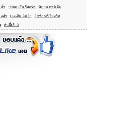
ูน้ำ
ปายตะวัน รีสอร์ท
พิมาน การ์เด้น
ิลล่า
เลอเลิศ ลิฟวิ่ง
วิชชิ่ง ทรี รีสอร์ท
ท
ฮันนี่เฮ้าส์