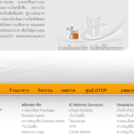
สาธารณชน และส่งขึ้นมาแบบ
ข้อความใดๆทั้งสิ้น เพราะไม่
้เห็นคือชื่อจริง ผู้อ่านจึงควร
บเห็นข้อความใดที่ขัดต่อ
ให้เกิดความเสียหาย ต่อบุคคล
irect.in.th เพื่อให้ผู้ควบคุม
บบต่อไป ขอขอบพระคุณล่วง
ว
ร้านอาหาร
กิจกรรม
เทศกาล
ศูนย์ OTOP
แพคเกจ
ต่อเรา
|
แผนผัง
|
ข่าวสาร
|
User Agreement
|
Privacy Policy
|
โฆษณา
สมัครสมาชิก
IC-MyHost Services
Shopdd.in
h
รายละเอียด Package
Cloud Hosting
เว็บสำเร็จร
Domain name
เว็บโฮสติ้ง
สมัครเว็บสำ
ตรวจสอบชื่อ Domain name
โดเมนเนม
รายละเอียด
เว็บโฮสติ้ง
VPS
สารบัญที่ตั้
ออกแบบ Logo
Cloud Server
สารบัญเว็บ