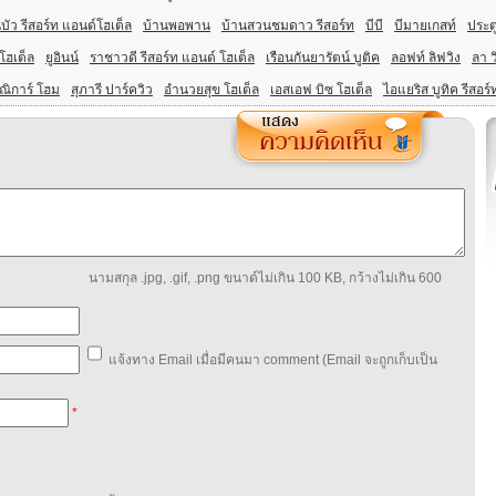
บัว รีสอร์ท แอนด์โฮเต็ล
บ้านพอพาน
บ้านสวนชมดาว รีสอร์ท
บีบี
บีมายเกสท์
ประต
โฮเต็ล
ยูอินน์
ราชาวดี รีสอร์ท แอนด์ โฮเต็ล
เรือนกันยารัตน์ บูติค
ลอฟท์ ลิฟวิง
ลา ว
ณิการ์ โฮม
สุภารี ปาร์ควิว
อำนวยสุข โฮเต็ล
เอสเอฟ บิซ โฮเต็ล
ไอแยริส บูทิค รีสอร์
นามสกุล .jpg, .gif, .png ขนาด์ไม่เกิน 100 KB, กว้างไม่เกิน 600
แจ้งทาง Email เมื่อมีคนมา comment (Email จะถูกเก็บเป็น
*