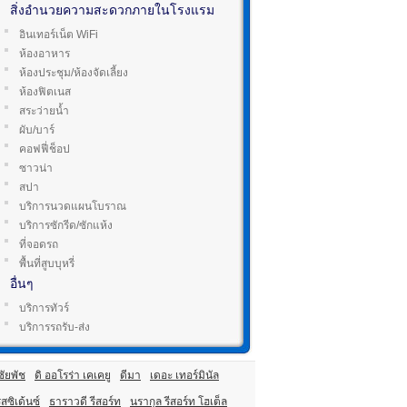
สิ่งอำนวยความสะดวกภายในโรงแรม
อินเทอร์เน็ต WiFi
ห้องอาหาร
ห้องประชุม/ห้องจัดเลี้ยง
ห้องฟิตเนส
สระว่ายน้ำ
ผับ/บาร์
คอฟฟี่ช็อป
ซาวน่า
สปา
บริการนวดแผนโบราณ
บริการซักรีด/ซักแห้ง
ที่จอดรถ
พื้นที่สูบบุหรี่
อื่นๆ
บริการทัวร์
บริการรถรับ-ส่ง
ชัยพัช
ดิ ออโรร่า เคเคยู
ดีมา
เดอะ เทอร์มินัล
สซิเด้นซ์
ธาราวดี รีสอร์ท
นรากุล รีสอร์ท โฮเต็ล