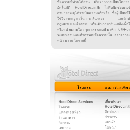
ข้อความที่ท่านได้อ่าน เกิดจากการเขียนโดย
อัตโนมัติ HotelDirect.in.th ไม่รับผิดชอบต่อ
สามารถระบุได้ว่าเป็นความจริงหรือ ชื่อผู้เขียนที่ได
ใช้วิจารณญาณในการกลั่นกรอง และถ้าท่านพ
กฎหมายและศีลธรรม หรือเป็นการกลั่นแกล้งเพื่อ
หรือหน่วยงานใด กรุณาส่ง email มาที่ info@HotelD
ระบบทราบและทำการลบข้อความนั้น ออกจากระ
หน้า มา ณ โอกาสนี้
โรงแรม
แหล่งท่องเที่ย
สมาชิก
|
เกี่ยวกับเรา
|
ติด
HotelDirect Services
เกี่ยวกับเรา
HotelDirect.in.t
โรงแรม
ติดต่อเรา
แหล่งท่องเที่ยว
ข่าวสาร
ร้านอาหาร
แผนผัง
กิจกรรม
โฆษณา
เทศกาล