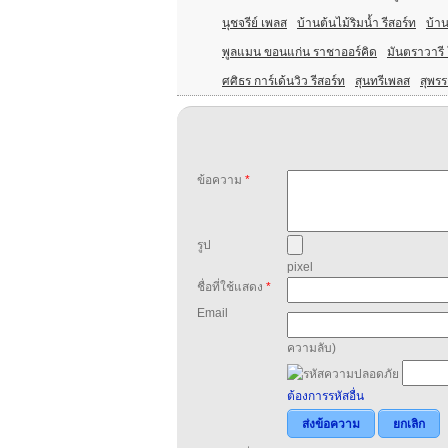
นุชจรีย์ เพลส
บ้านต้นไม้ริมน้ำ รีสอร์ท
บ้าน
พูลแมน ขอนแก่น ราชาออร์คิด
มันตราวารี 
ศศิธร การ์เด้นวิว รีสอร์ท
สุนทรีเพลส
สุพรร
ข้อความ
*
รูป
pixel
ชื่อที่ใช้แสดง
*
Email
ความลับ)
ต้องการรหัสอื่น
ส่งข้อความ
ยกเลิก