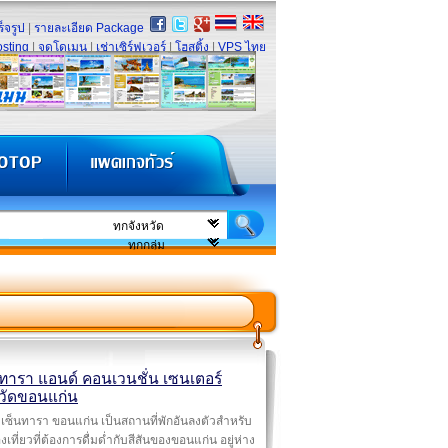
็จรูป
|
รายละเอียด Package
sting
|
จดโดเมน
|
เช่าเซิร์ฟเวอร์
|
โฮสติ้ง
|
VPS ไทย
นทารา แอนด์ คอนเวนชั่น เซนเตอร์
หวัดขอนแก่น
เซ็นทารา ขอนแก่น เป็นสถานที่พักอันลงตัวสำหรับ
องเที่ยวที่ต้องการดื่มด่ำกับสีสันของขอนแก่น อยู่ห่าง