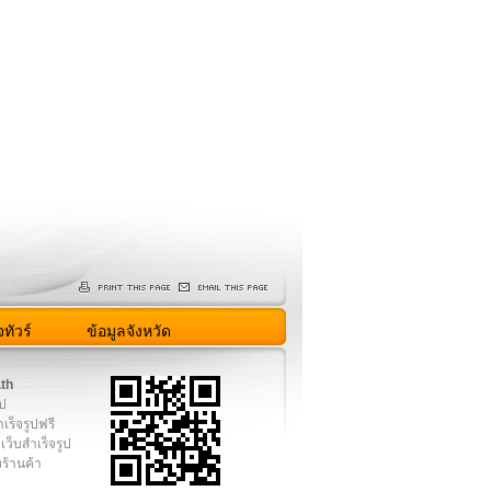
ทัวร์
ข้อมูลจังหวัด
.th
ูป
เร็จรูปฟรี
เว็บสำเร็จรูป
งร้านค้า