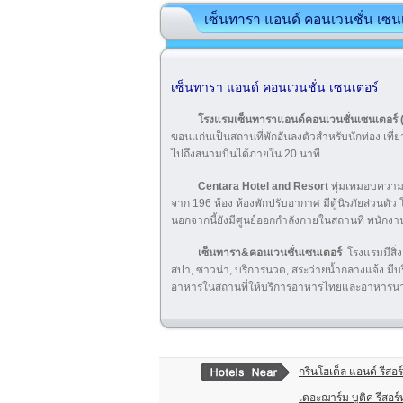
เซ็นทารา แอนด์ คอนเวนชั่น เซน
เซ็นทารา แอนด์ คอนเวนชั่น เซนเตอร์
โรงแรมเซ็นทาราแอนด์คอนเวนชั่นเซนเตอร์ 
ขอนแก่นเป็นสถานที่พักอันลงตัวสำหรับนักท่อง เที่ย
ไปถึงสนามบินได้ภายใน 20 นาที
Centara Hotel and Resort
ทุ่มเทมอบความส
จาก 196 ห้อง ห้องพักปรับอากาศ มีตู้นิรภัยส่วนตั
นอกจากนี้ยังมีศูนย์ออกกำลังกายในสถานที่ พนักงาน
เซ็นทารา&คอนเวนชั่นเซนเตอร์
โรงแรมมีสิ่
สปา, ซาวน่า, บริการนวด, สระว่ายน้ำกลางแจ้ง มีบ
อาหารในสถานที่ให้บริการอาหารไทยและอาหารน
กรีนโฮเต็ล แอนด์ รีสอร
เดอะฌาร์ม บูติค รีสอร์