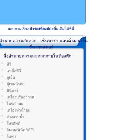
สอบถามเรื่อง
สำรองห้องพัก
เพิ่มเติมได้ที่นี่
่งอำนวยความสะดวก - เซ็นทารา แอนด์ คอนเวน
ชั่น เซนเตอร์
สิ่งอำนวยความสะดวกภายในห้องพัก
ทีวี
เคเบิ้ลทีวี
ตู้เย็น
ตู้เซพนิรภัย
มินิบาร์
เครื่องปรับอากาศ
ไดร์เป่าผม
เครื่องทำน้ำอุ่น
อ่างอาบน้ำ
โทรศัพท์
อินเทอร์เน็ต WiFi
โซฟา