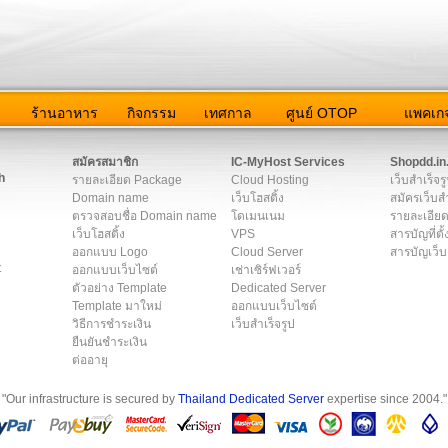
ว
ร้านอาหาร
กิจกรรม
เทศกาล
ศูนย์ OTOP
แพคเกจ
ต่อเรา
|
แผนผัง
|
ข่าวสาร
|
User Agreement
|
Privacy Policy
|
โฆษณา
สมัครสมาชิก
IC-MyHost Services
Shopdd.in
h
รายละเอียด Package
Cloud Hosting
เว็บสำเร็จร
Domain name
เว็บโฮสติ้ง
สมัครเว็บสำ
ตรวจสอบชื่อ Domain name
โดเมนเนม
รายละเอียด
เว็บโฮสติ้ง
VPS
สารบัญที่ตั้
ออกแบบ Logo
Cloud Server
สารบัญเว็บ
t
ออกแบบเว็บไซต์
เช่าเซิร์ฟเวอร์
ตัวอย่าง Template
Dedicated Server
Template มาใหม่
ออกแบบเว็บไซต์
วิธีการชำระเงิน
เว็บสำเร็จรูป
ยืนยันชำระเงิน
ต่ออายุ
"Our infrastructure is secured by
Thailand Dedicated Server
expertise since 2004."