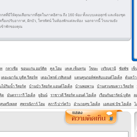
ลที่มีให้คุณเลือกมากที่สุดในภาคอิสาน ถึง 160 ห้อง ทั้งแบบเดอลุกซ์ และห้องชุด
ื่องปรับอากาศ, ฝักบัว, โทรทัศน์ ในห้องพักแต่ละห้อง นอกจากนี้ โรงแรมยัง
เข้าพักของคุณ
์ท
กลาเซีย
ขอนแก่น ออร์คิด
คูล โฮม
เคเค เซ็นทรุ่ม
โฆษะ
เจริญธานี
ชัยพัช
เซ็
เดอะฌาร์ม บูติค รีสอร์ท
เดอะไพรด์ เรสิเดนส์
แดนคูนกอล์ฟคลับแอนด์โฮเต็ล
ต้นหว้า
นไม้ริมน้ำ รีสอร์ท
บ้านบัว รีสอร์ท แอนด์โฮเต็ล
บ้านพอพาน
บ้านสวนชมดาว รีสอร์ท
คิด
มันตราวารี โฮเต็ล
ยูอินน์
ราชาวดี รีสอร์ท แอนด์ โฮเต็ล
เรือนกันยารัตน์ บูติค
ลอ
สุนทรีเพลส
สุพรรณิการ์ โฮม
สุภารี ปาร์ควิว
อำนวยสุข โฮเต็ล
เอสเอฟ บิซ โฮเต็ล
ไ