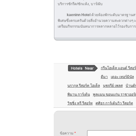
บริการซักรีด/ซักแห้ง, บาร์/ผับ
kaeninn Hotel
ด้วยห้องพักระดับมาตรฐานสาก
พิเศษซึ่งครบครันด้วยสิ่งอำนวยความสะดวกต่างๆ เคร
เตรียมกิจกรรมนันทนาการหลากหลายไว้รองรับการ
กรีนโฮเต็ล แอนด์ รีสอร
ดีมา
เดอะ เทอร์มินัล
นรากุล รีสอร์ท โฮเต็ล
นุชจรีย์ เพลส
บ้านต้
พิมาน การ์เด้น
พูลแมน ขอนแก่น ราชาออร์
วิชชิ่ง ทรี รีสอร์ท
ศศิธร การ์เด้นวิว รีสอร์ท
ข้อความ
*