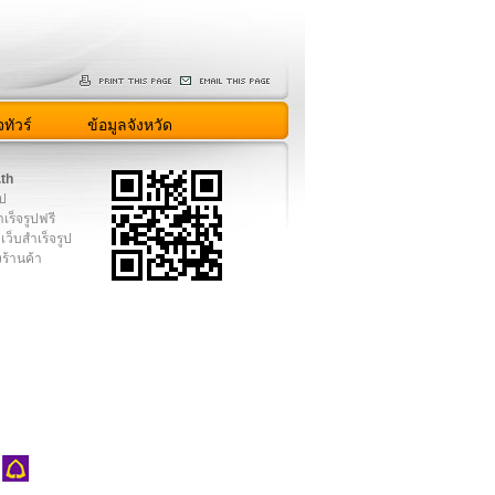
ทัวร์
ข้อมูลจังหวัด
.th
ูป
เร็จรูปฟรี
เว็บสำเร็จรูป
งร้านค้า