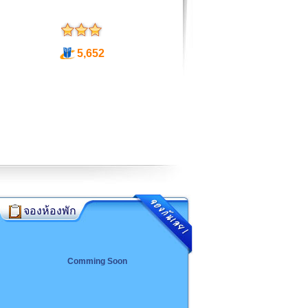
5,652
จองห้องพัก
Comming Soon