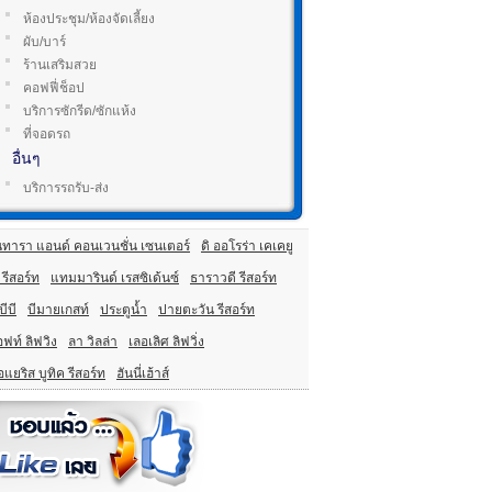
ห้องประชุม/ห้องจัดเลี้ยง
ผับ/บาร์
ร้านเสริมสวย
คอฟฟี่ช็อป
บริการซักรีด/ซักแห้ง
ที่จอดรถ
อื่นๆ
บริการรถรับ-ส่ง
นทารา แอนด์ คอนเวนชั่น เซนเตอร์
ดิ ออโรร่า เคเคยู
 รีสอร์ท
แทมมารินด์ เรสซิเด้นซ์
ธาราวดี รีสอร์ท
บีบี
บีมายเกสท์
ประตูน้ำ
ปายตะวัน รีสอร์ท
ฟท์ ลิฟวิง
ลา วิลล่า
เลอเลิศ ลิฟวิ่ง
อแยริส บูทิค รีสอร์ท
ฮันนี่เฮ้าส์