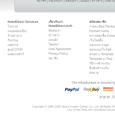
สมาชิก
|
เกี่ยวกับเรา
|
ติดต่อเรา
|
แผนผัง
|
ข่าวสาร
|
User A
HotelDirect Services
เกี่ยวกับเรา
สมัครสมาชิก
HotelDirect.in.th
โรงแรม
รายละเอียด Packa
ติดต่อเรา
แหล่งท่องเที่ยว
Domain name
ข่าวสาร
ร้านอาหาร
ตรวจสอบชื่อ Dom
แผนผัง
กิจกรรม
เว็บโฮสติ้ง
โฆษณา
เทศกาล
ออกแบบ Logo
User Agreement
ศูนย์ OTOP
ออกแบบเว็บไซต์
Privacy Policy
แพคเกจทัวร์
ตัวอย่าง Template
สมาชิก
Template มาใหม่
วิธีการชำระเงิน
ยืนยันชำระเงิน
ต่ออายุ
"Our infrastructure is secured 
Copyright © 1995-2026 Ideal Creation Center Co., Ltd. All Rights 
Use of this Web site constitutes accep