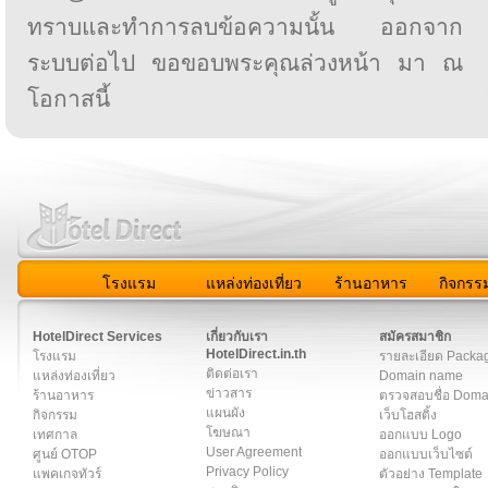
ทราบและทำการลบข้อความนั้น ออกจาก
ระบบต่อไป ขอขอบพระคุณล่วงหน้า มา ณ
โอกาสนี้
โรงแรม
แหล่งท่องเที่ยว
ร้านอาหาร
กิจกรร
สมาชิก
|
เกี่ยวกับเรา
|
ติดต่อเรา
|
แผนผัง
|
ข่าวสาร
|
User A
HotelDirect Services
เกี่ยวกับเรา
สมัครสมาชิก
HotelDirect.in.th
โรงแรม
รายละเอียด Packa
ติดต่อเรา
แหล่งท่องเที่ยว
Domain name
ข่าวสาร
ร้านอาหาร
ตรวจสอบชื่อ Dom
แผนผัง
กิจกรรม
เว็บโฮสติ้ง
โฆษณา
เทศกาล
ออกแบบ Logo
User Agreement
ศูนย์ OTOP
ออกแบบเว็บไซต์
Privacy Policy
แพคเกจทัวร์
ตัวอย่าง Template