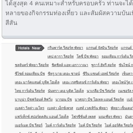
ได้สูงสุด 4 คนเหมาะสำหรับครอบครัว ท่านจะไ
หลายของกิจกรรมท่องเที่ยว และสัมผัสความบันเทิ
สีสัน
กรีนพาร์ค รีสอร์ท พัทยา
แกรนด์ จัสมิน รีสอร์ท
แกรนด์ 
เคป ดารา รีสอร์ท
โคซี่ บีช พัทยา
จอมเทียน การ์เด้น รี
ชลจันทร์ พัทยา รีสอร์ท
ชิคชิลล์ แอท เอราวาณา
ชูการ์ ฮัทรี สอร์ท
ซันไชน์ ก
ซีไซด์ จอมเทียน บีช
ซีทรู บาย เดอะ ซายน์
ซีรีน แซนด์ เฮลธ์ รีสอร์ท
เซ็นทา
เดอะ มาร์คแลนด์ บูทีค โฮเต็ล
เดอะ เรสซิเดนซ์ การ์เด้น พัทยา
เดอะไพน์วู้ด 
ไทย การ์เด้น รีสอร์ท
นันทรา เดอ บูติค โฮเต็ล
นาเกลือ บีช รีสอร์ท
เนเชอรัล 
บาบูน่า บีชฟร้อนท์ ลิฟวิ่ง
บารอน บีช
บาศญ่า บีช โฮเทล แอนด์ รีสอร์ท
เบย์
เบลล่า วิลล่า เมโทร
เบลล่า เอ็กซ์เพรส
เบสท์ เวสเทิร์น พัทยา
พัทยา เซ็นเตอร
แฟร์เท็กซ์ สปอร์ตคลับ แอนด์ โฮเต็ล
โฟรซีซั่นส์ เพลส
มณเฑียร พัทยา
มันตร
เมอร์เมด บีช รีสอร์
ไมค์ การ์เด้น รีสอร์ท
ไมค์ บีช รีสอร์ท
ไมค์ ออร์คิด รีสอร์