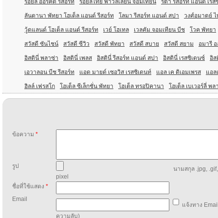
รอยัล ออร์คิด รีสอร์ท
รอยัลไทย พาวิลเลียน จอมเทียน
ริต้า รีสอร์ท แอนด์ เรส
ลันตานา พัทยา โฮเต็ล แอนด์ รีสอร์ท
โลมา รีสอร์ท แอนด์ สปา
วงศ์อมาตย์ ไพ
วู้ดแลนด์ โฮเต็ล แอนด์ รีสอร์ท
เวย์ โฮเทล
เวลคัม จอมเทียน บีช
โวค พัทยา
สวัสดี ซันไชน์
สวัสดี ซีวิว
สวัสดี พัทยา
สวัสดี สบาย
สวัสดี สยาม
อมารี อ
อิสตินี่ พลาซ่า
อิสตินี่ เพลส
อิสตินี่ รีสอร์ท แอนด์ สปา
อิสตินี่ เรสซิเดนซ์
อิสต
เอวาลอน บีช รีสอร์ท
แอด มายด์ เซอวิส เรสซิเดนท์
แอล เค ดิเอมเพรส
แอล
ฮิลล์ เฟรสโก
โฮเต็ล ซีเล็กชั่น พัทยา
โฮเต็ล ทรอปิคานา
โฮเต็ล เบเวอร์ลี่ พล
ข้อความ
*
รูป
นามสกุล .jpg, .gif
pixel
ชื่อที่ใช้แสดง
*
Email
แจ้งทาง Email
ความลับ)