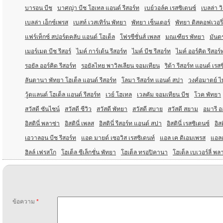
บารอน บีช
บาศญ่า บีช โฮเทล แอนด์ รีสอร์ท
เบย์วอล์ค เรสซิเดนซ์
เบลล่า ว
เบลล่า เอ็กซ์เพรส
เบสท์ เวสเทิร์น พัทยา
พัทยา เซ็นเตอร์
พัทยา ดิสคอฟเวอรี่
แฟร์เท็กซ์ สปอร์ตคลับ แอนด์ โฮเต็ล
โฟรซีซั่นส์ เพลส
มณเฑียร พัทยา
มันตร
เมอร์เมด บีช รีสอร์
ไมค์ การ์เด้น รีสอร์ท
ไมค์ บีช รีสอร์ท
ไมค์ ออร์คิด รีสอร์
รอยัล ออร์คิด รีสอร์ท
รอยัลไทย พาวิลเลียน จอมเทียน
ริต้า รีสอร์ท แอนด์ เรส
ลันตานา พัทยา โฮเต็ล แอนด์ รีสอร์ท
โลมา รีสอร์ท แอนด์ สปา
วงศ์อมาตย์ ไพ
วู้ดแลนด์ โฮเต็ล แอนด์ รีสอร์ท
เวย์ โฮเทล
เวลคัม จอมเทียน บีช
โวค พัทยา
สวัสดี ซันไชน์
สวัสดี ซีวิว
สวัสดี พัทยา
สวัสดี สบาย
สวัสดี สยาม
อมารี อ
อิสตินี่ พลาซ่า
อิสตินี่ เพลส
อิสตินี่ รีสอร์ท แอนด์ สปา
อิสตินี่ เรสซิเดนซ์
อิสต
เอวาลอน บีช รีสอร์ท
แอด มายด์ เซอวิส เรสซิเดนท์
แอล เค ดิเอมเพรส
แอล
ฮิลล์ เฟรสโก
โฮเต็ล ซีเล็กชั่น พัทยา
โฮเต็ล ทรอปิคานา
โฮเต็ล เบเวอร์ลี่ พล
ข้อความ
*