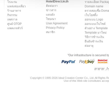
HotelDirect.in.th
โรงแรม
รายละเอียด Packa
ติดต่อเรา
แหล่งท่องเที่ยว
Domain name
ข่าวสาร
ร้านอาหาร
ตรวจสอบชื่อ Dom
แผนผัง
กิจกรรม
เว็บโฮสติ้ง
โฆษณา
เทศกาล
ออกแบบ Logo
User Agreement
ศูนย์ OTOP
ออกแบบเว็บไซต์
Privacy Policy
แพคเกจทัวร์
ตัวอย่าง Template
สมาชิก
Template มาใหม่
วิธีการชำระเงิน
ยืนยันชำระเงิน
ต่ออายุ
"Our infrastructure is secured 
Copyright © 1995-2026 Ideal Creation Center Co., Ltd. All Rights 
Use of this Web site constitutes accep