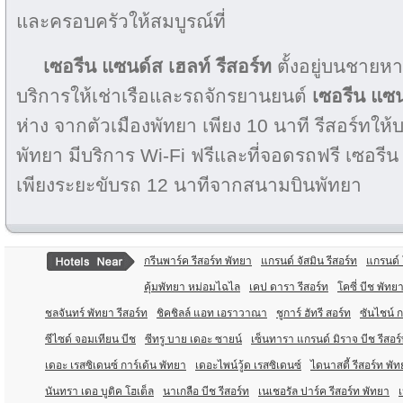
และครอบครัวให้สมบูรณ์ที่
เซอรีน แซนด์ส เฮลท์ รีสอร์ท
ตั้งอยู่บนชายหา
บริการให้เช่าเรือและรถจักรยานยนต์
เซอรีน แซน
ห่าง จากตัวเมืองพัทยา เพียง 10 นาที รีสอร์ทให้บร
พัทยา มีบริการ Wi-Fi ฟรีและที่จอดรถฟรี เซอรีน 
เพียงระยะขับรถ 12 นาทีจากสนามบินพัทยา
กรีนพาร์ค รีสอร์ท พัทยา
แกรนด์ จัสมิน รีสอร์ท
แกรนด์ 
คุ้มพัทยา หม่อมไฉไล
เคป ดารา รีสอร์ท
โคซี่ บีช พัทย
ชลจันทร์ พัทยา รีสอร์ท
ชิคชิลล์ แอท เอราวาณา
ชูการ์ ฮัทรี สอร์ท
ซันไชน์ ก
ซีไซด์ จอมเทียน บีช
ซีทรู บาย เดอะ ซายน์
เซ็นทารา แกรนด์ มิราจ บีช รีสอร
เดอะ เรสซิเดนซ์ การ์เด้น พัทยา
เดอะไพน์วู้ด เรสซิเดนซ์
ไดนาสตี้ รีสอร์ท พั
นันทรา เดอ บูติค โฮเต็ล
นาเกลือ บีช รีสอร์ท
เนเชอรัล ปาร์ค รีสอร์ท พัทยา