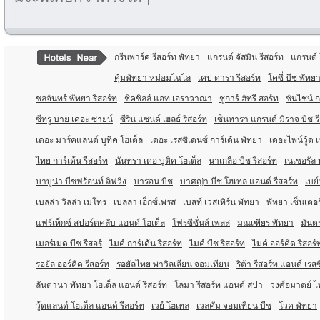
กรีนพาร์ค รีสอร์ท พัทยา
แกรนด์ จัสมิน รีสอร์ท
แกรนด์ 
คุ้มพัทยา หม่อมไฉไล
เคป ดารา รีสอร์ท
โคซี่ บีช พัทย
ชลจันทร์ พัทยา รีสอร์ท
ชิคชิลล์ แอท เอราวาณา
ชูการ์ ฮัทรี สอร์ท
ซันไชน์ ก
ซีทรู บาย เดอะ ซายน์
ซีรีน แซนด์ เฮลธ์ รีสอร์ท
เซ็นทารา แกรนด์ มิราจ บีช ร
เดอะ มาร์คแลนด์ บูทีค โฮเต็ล
เดอะ เรสซิเดนซ์ การ์เด้น พัทยา
เดอะไพน์วู้ด 
ไทย การ์เด้น รีสอร์ท
นันทรา เดอ บูติค โฮเต็ล
นาเกลือ บีช รีสอร์ท
เนเชอรัล 
บาบูน่า บีชฟร้อนท์ ลิฟวิ่ง
บารอน บีช
บาศญ่า บีช โฮเทล แอนด์ รีสอร์ท
เบย์
เบลล่า วิลล่า เมโทร
เบลล่า เอ็กซ์เพรส
เบสท์ เวสเทิร์น พัทยา
พัทยา เซ็นเตอร
แฟร์เท็กซ์ สปอร์ตคลับ แอนด์ โฮเต็ล
โฟรซีซั่นส์ เพลส
มณเฑียร พัทยา
มันตร
เมอร์เมด บีช รีสอร์
ไมค์ การ์เด้น รีสอร์ท
ไมค์ บีช รีสอร์ท
ไมค์ ออร์คิด รีสอร์
รอยัล ออร์คิด รีสอร์ท
รอยัลไทย พาวิลเลียน จอมเทียน
ริต้า รีสอร์ท แอนด์ เรส
ลันตานา พัทยา โฮเต็ล แอนด์ รีสอร์ท
โลมา รีสอร์ท แอนด์ สปา
วงศ์อมาตย์ ไพ
วู้ดแลนด์ โฮเต็ล แอนด์ รีสอร์ท
เวย์ โฮเทล
เวลคัม จอมเทียน บีช
โวค พัทยา