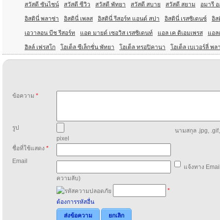
สวัสดี ซันไชน์
สวัสดี ซีวิว
สวัสดี พัทยา
สวัสดี สบาย
สวัสดี สยาม
อมารี อ
อิสตินี่ พลาซ่า
อิสตินี่ เพลส
อิสตินี่ รีสอร์ท แอนด์ สปา
อิสตินี่ เรสซิเดนซ์
อิสต
เอวาลอน บีช รีสอร์ท
แอด มายด์ เซอวิส เรสซิเดนท์
แอล เค ดิเอมเพรส
แอล
ฮิลล์ เฟรสโก
โฮเต็ล ซีเล็กชั่น พัทยา
โฮเต็ล ทรอปิคานา
โฮเต็ล เบเวอร์ลี่ พล
ข้อความ
*
รูป
นามสกุล .jpg, .gif
pixel
ชื่อที่ใช้แสดง
*
Email
แจ้งทาง Email
ความลับ)
*
ต้องการรหัสอื่น
ส่งข้อความ
ยกเลิก