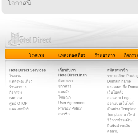
โอกาสนี้
โรงแรม
แหล่งท่องเที่ยว
ร้านอาหาร
กิจกรร
สมาชิก
|
เกี่ยวกับเรา
|
ติดต่อเรา
|
แผนผัง
|
ข่าวสาร
|
User A
HotelDirect Services
เกี่ยวกับเรา
สมัครสมาชิก
HotelDirect.in.th
โรงแรม
รายละเอียด Packa
ติดต่อเรา
แหล่งท่องเที่ยว
Domain name
ข่าวสาร
ร้านอาหาร
ตรวจสอบชื่อ Dom
แผนผัง
กิจกรรม
เว็บโฮสติ้ง
โฆษณา
เทศกาล
ออกแบบ Logo
User Agreement
ศูนย์ OTOP
ออกแบบเว็บไซต์
Privacy Policy
แพคเกจทัวร์
ตัวอย่าง Template
สมาชิก
Template มาใหม่
วิธีการชำระเงิน
ยืนยันชำระเงิน
ต่ออายุ