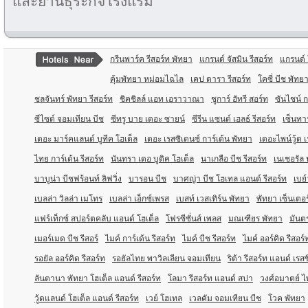
และย่านธุระกิจโรงแรม
กรีนพาร์ค รีสอร์ท พัทยา
แกรนด์ จัสมิน รีสอร์ท
แกรนด์ 
คุ้มพัทยา หม่อมไฉไล
เคป ดารา รีสอร์ท
โคซี่ บีช พัทย
ชลจันทร์ พัทยา รีสอร์ท
ชิคชิลล์ แอท เอราวาณา
ชูการ์ ฮัทรี สอร์ท
ซันไชน์ ก
ซีไซด์ จอมเทียน บีช
ซีทรู บาย เดอะ ซายน์
ซีรีน แซนด์ เฮลธ์ รีสอร์ท
เซ็นทา
เดอะ มาร์คแลนด์ บูทีค โฮเต็ล
เดอะ เรสซิเดนซ์ การ์เด้น พัทยา
เดอะไพน์วู้ด 
ไทย การ์เด้น รีสอร์ท
นันทรา เดอ บูติค โฮเต็ล
นาเกลือ บีช รีสอร์ท
เนเชอรัล 
บาบูน่า บีชฟร้อนท์ ลิฟวิ่ง
บารอน บีช
บาศญ่า บีช โฮเทล แอนด์ รีสอร์ท
เบย์
เบลล่า วิลล่า เมโทร
เบลล่า เอ็กซ์เพรส
เบสท์ เวสเทิร์น พัทยา
พัทยา เซ็นเตอร
แฟร์เท็กซ์ สปอร์ตคลับ แอนด์ โฮเต็ล
โฟรซีซั่นส์ เพลส
มณเฑียร พัทยา
มันตร
เมอร์เมด บีช รีสอร์
ไมค์ การ์เด้น รีสอร์ท
ไมค์ บีช รีสอร์ท
ไมค์ ออร์คิด รีสอร์
รอยัล ออร์คิด รีสอร์ท
รอยัลไทย พาวิลเลียน จอมเทียน
ริต้า รีสอร์ท แอนด์ เรส
ลันตานา พัทยา โฮเต็ล แอนด์ รีสอร์ท
โลมา รีสอร์ท แอนด์ สปา
วงศ์อมาตย์ ไพ
วู้ดแลนด์ โฮเต็ล แอนด์ รีสอร์ท
เวย์ โฮเทล
เวลคัม จอมเทียน บีช
โวค พัทยา