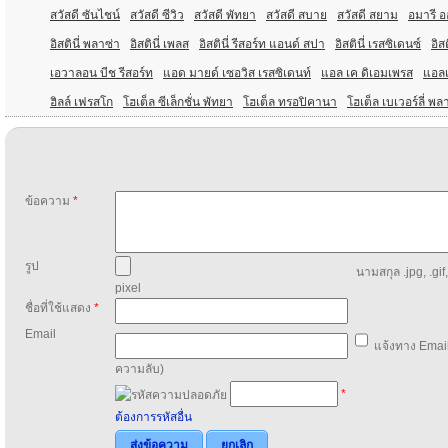
สวัสดี ซันไชน์
สวัสดี ซีวิว
สวัสดี พัทยา
สวัสดี สบาย
สวัสดี สยาม
อมารี อ
อิสตินี่ พลาซ่า
อิสตินี่ เพลส
อิสตินี่ รีสอร์ท แอนด์ สปา
อิสตินี่ เรสซิเดนซ์
อิสต
เอวาลอน บีช รีสอร์ท
แอด มายด์ เซอวิส เรสซิเดนท์
แอล เค ดิเอมเพรส
แอล
ฮิลล์ เฟรสโก
โฮเต็ล ซีเล็กชั่น พัทยา
โฮเต็ล ทรอปิคานา
โฮเต็ล เบเวอร์ลี่ พล
ข้อความ
*
รูป
นามสกุล .jpg, .gif
pixel
ชื่อที่ใช้แสดง
*
Email
แจ้งทาง Email
ความลับ)
*
ต้องการรหัสอื่น
ส่งข้อความ
ยกเลิก