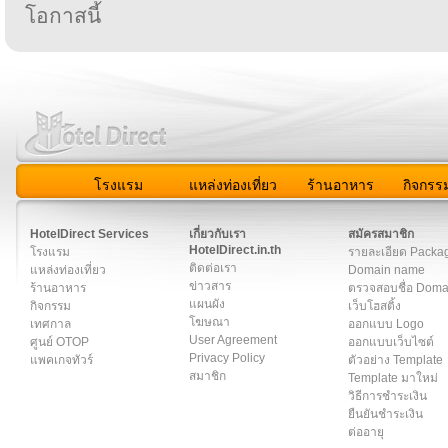
โอกาสนี้
โรงแรม
แหล่งท่องเที่ยว
ร้านอาหาร
กิจกรร
สมาชิก
|
เกี่ยวกับเรา
|
ติดต่อเรา
|
แผนผัง
|
ข่าวสาร
|
User A
HotelDirect Services
เกี่ยวกับเรา
สมัครสมาชิก
HotelDirect.in.th
โรงแรม
รายละเอียด Packa
ติดต่อเรา
แหล่งท่องเที่ยว
Domain name
ข่าวสาร
ร้านอาหาร
ตรวจสอบชื่อ Dom
แผนผัง
กิจกรรม
เว็บโฮสติ้ง
โฆษณา
เทศกาล
ออกแบบ Logo
User Agreement
ศูนย์ OTOP
ออกแบบเว็บไซต์
Privacy Policy
แพคเกจทัวร์
ตัวอย่าง Template
สมาชิก
Template มาใหม่
วิธีการชำระเงิน
ยืนยันชำระเงิน
ต่ออายุ