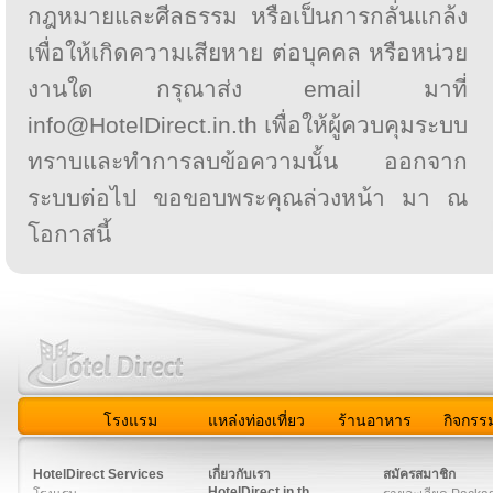
กฎหมายและศีลธรรม หรือเป็นการกลั่นแกล้ง
เพื่อให้เกิดความเสียหาย ต่อบุคคล หรือหน่วย
งานใด กรุณาส่ง email มาที่
info@HotelDirect.in.th เพื่อให้ผู้ควบคุมระบบ
ทราบและทำการลบข้อความนั้น ออกจาก
ระบบต่อไป ขอขอบพระคุณล่วงหน้า มา ณ
โอกาสนี้
โรงแรม
แหล่งท่องเที่ยว
ร้านอาหาร
กิจกรร
สมาชิก
|
เกี่ยวกับเรา
|
ติดต่อเรา
|
แผนผัง
|
ข่าวสาร
|
User A
HotelDirect Services
เกี่ยวกับเรา
สมัครสมาชิก
HotelDirect.in.th