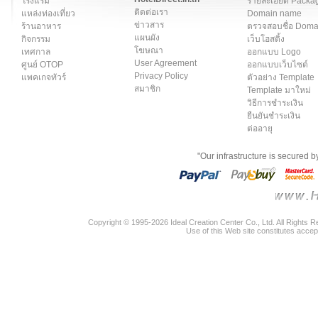
โรงแรม
รายละเอียด Packa
ติดต่อเรา
แหล่งท่องเที่ยว
Domain name
ข่าวสาร
ร้านอาหาร
ตรวจสอบชื่อ Dom
แผนผัง
กิจกรรม
เว็บโฮสติ้ง
โฆษณา
เทศกาล
ออกแบบ Logo
User Agreement
ศูนย์ OTOP
ออกแบบเว็บไซต์
Privacy Policy
แพคเกจทัวร์
ตัวอย่าง Template
สมาชิก
Template มาใหม่
วิธีการชำระเงิน
ยืนยันชำระเงิน
ต่ออายุ
"Our infrastructure is secured 
Copyright © 1995-2026 Ideal Creation Center Co., Ltd. All Rights 
Use of this Web site constitutes accep