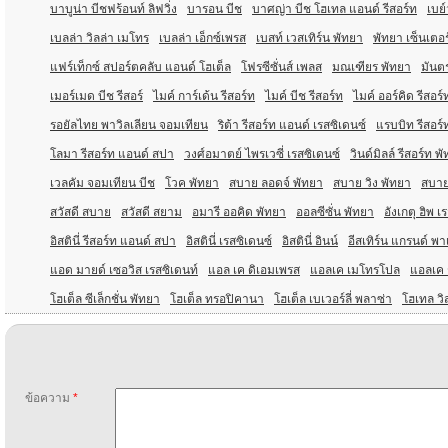
บาบูน่า บีชฟร้อนท์ ลิฟวิ่ง
บารอน บีช
บาศญ่า บีช โฮเทล แอนด์ รีสอร์ท
เบย์
เบลล่า วิลล่า เมโทร
เบลล่า เอ็กซ์เพรส
เบสท์ เวสเทิร์น พัทยา
พัทยา เซ็นเตอร
แฟร์เท็กซ์ สปอร์ตคลับ แอนด์ โฮเต็ล
โฟรซีซั่นส์ เพลส
มณเฑียร พัทยา
มันตร
เมอร์เมด บีช รีสอร์
ไมค์ การ์เด้น รีสอร์ท
ไมค์ บีช รีสอร์ท
ไมค์ ออร์คิด รีสอร์
รอยัลไทย พาวิลเลียน จอมเทียน
ริต้า รีสอร์ท แอนด์ เรสซิเดนซ์
แรบบิท รีสอร์
โลมา รีสอร์ท แอนด์ สปา
วงศ์อมาตย์ ไพรเวซี่ เรสซิเดนซ์
วินด์มิลล์ รีสอร์ท พ
เวลคัม จอมเทียน บีช
โวค พัทยา
สบาย ลอดจ์ พัทยา
สบาย วิง พัทยา
สบาย
สวัสดี สบาย
สวัสดี สยาม
อมารี ออคิด พัทยา
ออลซีซั่น พัทยา
อังเกตุ ฮิพ เ
อิสตินี่ รีสอร์ท แอนด์ สปา
อิสตินี่ เรสซิเดนซ์
อิสตินี่ อินน์
อีสเทิร์น แกรนด์ พ
แอด มายด์ เซอวิส เรสซิเดนท์
แอล เค ดิเอมเพรส
แอลเค เมโทรโปล
แอลเค ร
โฮเต็ล ซีเล็กชั่น พัทยา
โฮเต็ล ทรอปิคานา
โฮเต็ล เบเวอร์ลี่ พลาซ่า
โฮเทล วิ
ข้อความ
*