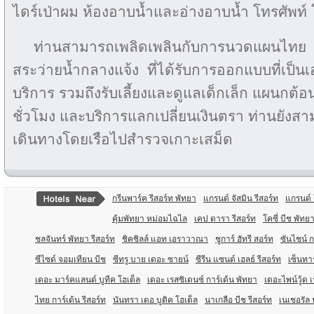
ไดร์เป่าผม ห้องอาบน้ำและอ่างอาบน้ำ โทรศัพท์ 
ท่านสามารถเพลิดเพลินกับการนวดแผนไทย ห
สระว่ายน้ำกลางแจ้ง ที่ได้รับการออกแบบที่เป็น
บริการ รวมถึงรับเลี้ยงและดูแลเด็กเล็ก แผนกต้
ชั่วโมง และบริการแลกเปลี่ยนเงินตรา ท่านยังส
เดินทางโดยเรือไปสำรวจเกาะเสม็ด
กรีนพาร์ค รีสอร์ท พัทยา
แกรนด์ จัสมิน รีสอร์ท
แกรนด์ 
คุ้มพัทยา หม่อมไฉไล
เคป ดารา รีสอร์ท
โคซี่ บีช พัทย
ชลจันทร์ พัทยา รีสอร์ท
ชิคชิลล์ แอท เอราวาณา
ชูการ์ ฮัทรี สอร์ท
ซันไชน์ ก
ซีไซด์ จอมเทียน บีช
ซีทรู บาย เดอะ ซายน์
ซีรีน แซนด์ เฮลธ์ รีสอร์ท
เซ็นทา
เดอะ มาร์คแลนด์ บูทีค โฮเต็ล
เดอะ เรสซิเดนซ์ การ์เด้น พัทยา
เดอะไพน์วู้ด 
ไทย การ์เด้น รีสอร์ท
นันทรา เดอ บูติค โฮเต็ล
นาเกลือ บีช รีสอร์ท
เนเชอรัล 